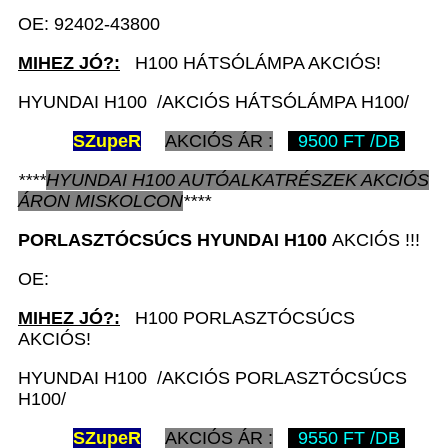
OE: 92402-43800
MIHEZ JÓ?:
H100 HÁTSÓLÁMPA AKCIÓS!
HYUNDAI H100 /AKCIÓS HÁTSÓLÁMPA H100/
SZ
upeR
AKCIÓS ÁR :
9500 FT /DB
****
HYUNDAI H100
AUTÓALKATRÉSZEK
AKCIÓS
ÁRON
MISKOLCON
****
PORLASZTÓCSÚCS
HYUNDAI H100
AKCIÓS !!!
OE:
MIHEZ JÓ?:
H100 PORLASZTÓCSÚCS
AKCIÓS!
HYUNDAI H100 /AKCIÓS PORLASZTÓCSÚCS
H100/
SZ
upeR
AKCIÓS ÁR :
9550 FT /DB