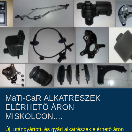
MaTi-CaR ALKATRÉSZEK
ELÉRHETŐ ÁRON
MISKOLCON....
Új, utángyártott, és gyári alkatrészek elérhető áron