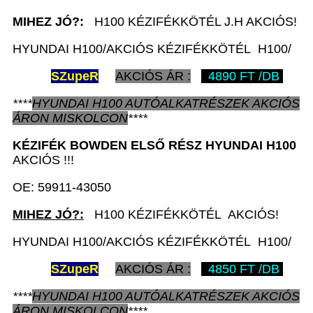
MIHEZ JÓ?:
H100 KÉZIFÉKKÖTÉL J.H AKCIÓS!
HYUNDAI H100/AKCIÓS KÉZIFÉKKÖTÉL H100/
SZ
upeR
AKCIÓS ÁR :
4890 FT /DB
****
HYUNDAI H100
AUTÓALKATRÉSZEK
AKCIÓS
ÁRON
MISKOLCON
****
KÉZIFÉK BOWDEN ELSŐ RÉSZ
HYUNDAI H100
AKCIÓS !!!
OE: 59911-43050
MIHEZ JÓ?:
H100 KÉZIFÉKKÖTÉL AKCIÓS!
HYUNDAI H100/AKCIÓS KÉZIFÉKKÖTÉL H100/
SZ
upeR
AKCIÓS ÁR :
4850 FT /DB
****
HYUNDAI H100
AUTÓALKATRÉSZEK
AKCIÓS
ÁRON
MISKOLCON
****