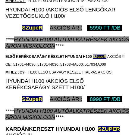
MIHEZ JÓ?:
H100 ELSŐ ALSÓ LENGŐKAR TALPAS AKCIÓS!
HYUNDAI H100 /AKCIÓS ELSŐ LENGŐKAR
VEZETŐCSUKLÓ H100/
SZ
upeR
AKCIÓS ÁR :
5990 FT /DB
****
HYUNDAI H100
AUTÓALKATRÉSZEK
AKCIÓS
ÁRON
MISKOLCON
****
ELSŐ KERÉKCSAPÁGY KÉSZLET HYUNDAI H100
SZ
upeR
AKCIÓS !!!
OE: 51701-44030, 5170144030, 51703-4A000, 517034A000
MIHEZ JÓ?:
H100 ELSŐ CSAPÁGY KÉSZLET TALPAS AKCIÓS!
HYUNDAI H100 /AKCIÓS ELSŐ
KERÉKCSAPÁGY SZETT H100/
SZ
upeR
AKCIÓS ÁR :
8990 FT /DB
****
HYUNDAI H100
AUTÓALKATRÉSZEK
AKCIÓS
ÁRON
MISKOLCON
****
KARDÁNKERESZT HYUNDAI H100
SZUPER