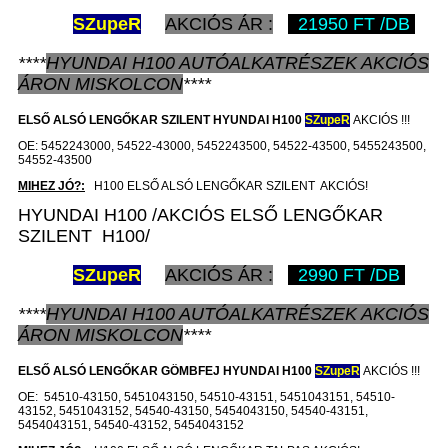
SZ
upeR
AKCIÓS ÁR :
21950 FT /DB
****
HYUNDAI H100
AUTÓALKATRÉSZEK
AKCIÓS
ÁRON
MISKOLCON
****
ELSŐ ALSÓ LENGŐKAR SZILENT HYUNDAI H100
SZ
upeR
AKCIÓS !!!
OE: 5452243000, 54522-43000, 5452243500, 54522-43500, 5455243500,
54552-43500
MIHEZ JÓ?:
H100 ELSŐ ALSÓ LENGŐKAR SZILENT AKCIÓS!
HYUNDAI H100 /AKCIÓS ELSŐ LENGŐKAR
SZILENT H100/
SZ
upeR
AKCIÓS ÁR :
2990 FT /DB
****
HYUNDAI H100
AUTÓALKATRÉSZEK
AKCIÓS
ÁRON
MISKOLCON
****
ELSŐ ALSÓ LENGŐKAR GÖMBFEJ HYUNDAI H100
SZ
upeR
AKCIÓS !!!
OE: 54510-43150, 5451043150, 54510-43151, 5451043151, 54510-
43152, 5451043152, 54540-43150, 5454043150, 54540-43151,
5454043151, 54540-43152, 5454043152