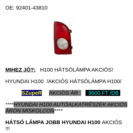
OE: 92401-43810
MIHEZ JÓ?:
H100 HÁTSÓLÁMPA AKCIÓS!
HYUNDAI H100 /AKCIÓS HÁTSÓLÁMPA H100/
SZ
upeR
AKCIÓS ÁR :
9500 FT /DB
****
HYUNDAI H100
AUTÓALKATRÉSZEK
AKCIÓS
ÁRON
MISKOLCON
****
HÁTSÓ LÁMPA JOBB
HYUNDAI H100
AKCIÓS
!!!