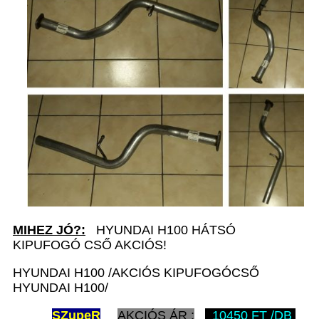
MIHEZ JÓ?:
HYUNDAI H100 HÁTSÓ
KIPUFOGÓ CSŐ AKCIÓS!
HYUNDAI H100 /AKCIÓS KIPUFOGÓCSŐ
HYUNDAI H100/
SZ
upeR
AKCIÓS ÁR :
10450 FT /DB