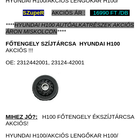
HYUNDAI H100/AKCIÓS LENGŐKAR H100/
SZ
upeR
AKCIÓS ÁR :
16990 FT /DB
****
HYUNDAI H100
AUTÓALKATRÉSZEK
AKCIÓS
ÁRON
MISKOLCON
****
FŐTENGELY SZÍJTÁRCSA
HYUNDAI H100
AKCIÓS !!!
OE: 2312442001, 23124-42001
MIHEZ JÓ?:
H100 FŐTENGELY ÉKSZÍJTÁRCSA
AKCIÓS!
HYUNDAI H100/AKCIÓS LENGŐKAR H100/