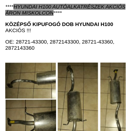
****
HYUNDAI H100
AUTÓALKATRÉSZEK
AKCIÓS
ÁRON
MISKOLCON
****
KÖZÉPSŐ KIPUFOGÓ DOB
HYUNDAI H100
AKCIÓS !!!
OE: 28721-43300, 2872143300, 28721-43360,
2872143360