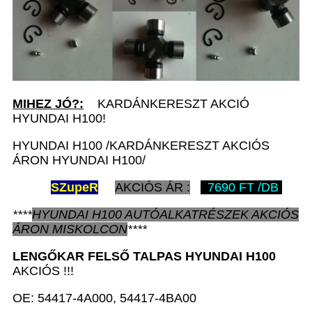
MIHEZ JÓ?:
KARDÁNKERESZT AKCIÓ
HYUNDAI H100!
HYUNDAI H100 /KARDÁNKERESZT AKCIÓS
ÁRON HYUNDAI H100/
SZ
upeR
AKCIÓS ÁR :
7690 FT /DB
****
HYUNDAI H100
AUTÓALKATRÉSZEK
AKCIÓS
ÁRON
MISKOLCON
****
LENGŐKAR FELSŐ TALPAS
HYUNDAI H100
AKCIÓS !!!
OE: 54417-4A000, 54417-4BA00