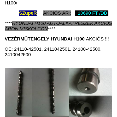
H100/
SZ
upeR
AKCIÓS ÁR :
10690 FT /DB
****
HYUNDAI H100
AUTÓALKATRÉSZEK
AKCIÓS
ÁRON
MISKOLCON
****
VEZÉRMŰTENGELY
HYUNDAI H100
AKCIÓS !!!
OE: 24110-42501, 2411042501, 24100-42500,
2410042500