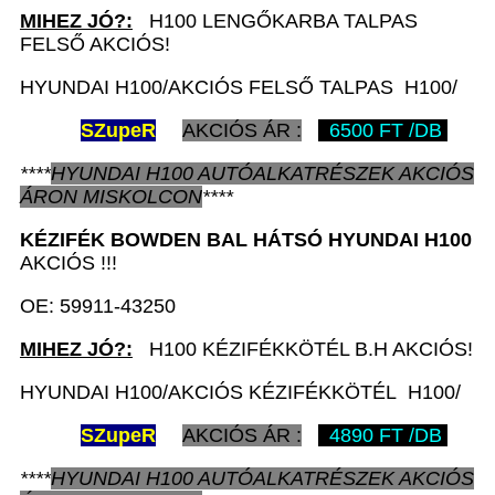
MIHEZ JÓ?:
H100 LENGŐKARBA TALPAS
FELSŐ AKCIÓS!
HYUNDAI H100/AKCIÓS FELSŐ TALPAS H100/
SZ
upeR
AKCIÓS ÁR :
6500 FT /DB
****
HYUNDAI H100
AUTÓALKATRÉSZEK
AKCIÓS
ÁRON
MISKOLCON
****
KÉZIFÉK BOWDEN BAL HÁTSÓ
HYUNDAI H100
AKCIÓS !!!
OE: 59911-43250
MIHEZ JÓ?:
H100 KÉZIFÉKKÖTÉL B.H AKCIÓS!
HYUNDAI H100/AKCIÓS KÉZIFÉKKÖTÉL H100/
SZ
upeR
AKCIÓS ÁR :
4890 FT /DB
****
HYUNDAI H100
AUTÓALKATRÉSZEK
AKCIÓS