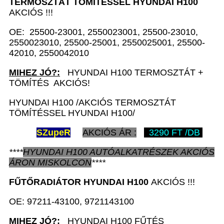
TERMOSZTÁT TÖMÍTÉSSEL
HYUNDAI H100
AKCIÓS !!!
OE: 25500-23001, 2550023001, 25500-23010,
2550023010, 25500-25001, 2550025001, 25500-
42010, 2550042010
MIHEZ JÓ?:
HYUNDAI H100 TERMOSZTÁT +
TÖMÍTÉS AKCIÓS!
HYUNDAI H100 /AKCIÓS TERMOSZTÁT
TÖMÍTÉSSEL HYUNDAI H100/
SZ
upeR
AKCIÓS ÁR :
3290 FT /DB
****
HYUNDAI H100
AUTÓALKATRÉSZEK
AKCIÓS
ÁRON
MISKOLCON
****
FŰTŐRADIÁTOR
HYUNDAI H100
AKCIÓS !!!
OE: 97211-43100, 9721143100
MIHEZ JÓ?:
HYUNDAI H100 FŰTÉS