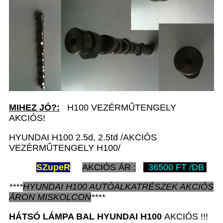
MIHEZ JÓ?:
H100 VEZÉRMŰTENGELY
AKCIÓS!
HYUNDAI H100 2.5d, 2.5td /AKCIÓS
VEZÉRMŰTENGELY H100/
SZ
upeR
AKCIÓS ÁR :
36500 FT /DB
****
HYUNDAI H100
AUTÓALKATRÉSZEK
AKCIÓS
ÁRON
MISKOLCON
****
HÁTSÓ LÁMPA BAL
HYUNDAI H100
AKCIÓS !!!