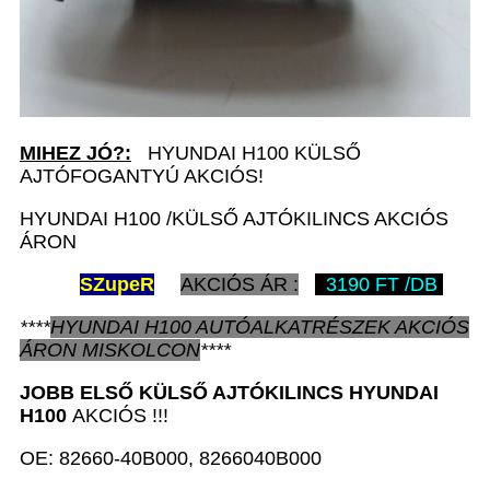
MIHEZ JÓ?:
HYUNDAI H100 KÜLSŐ
AJTÓFOGANTYÚ AKCIÓS!
HYUNDAI H100 /KÜLSŐ AJTÓKILINCS AKCIÓS
ÁRON
SZ
upeR
AKCIÓS ÁR :
3190 FT /DB
****
HYUNDAI H100
AUTÓALKATRÉSZEK
AKCIÓS
ÁRON
MISKOLCON
****
JOBB ELSŐ KÜLSŐ AJTÓKILINCS
HYUNDAI
H100
AKCIÓS !!!
OE: 82660-40B000, 8266040B000