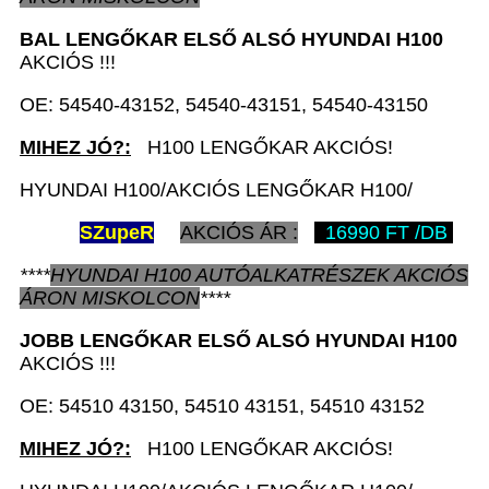
BAL LENGŐKAR ELSŐ ALSÓ
HYUNDAI H100
AKCIÓS !!!
OE: 54540-43152, 54540-43151, 54540-43150
MIHEZ JÓ?:
H100 LENGŐKAR AKCIÓS!
HYUNDAI H100/AKCIÓS LENGŐKAR H100/
SZ
upeR
AKCIÓS ÁR :
16990 FT /DB
****
HYUNDAI H100
AUTÓALKATRÉSZEK
AKCIÓS
ÁRON
MISKOLCON
****
JOBB LENGŐKAR ELSŐ ALSÓ
HYUNDAI H100
AKCIÓS !!!
OE: 54510 43150, 54510 43151, 54510 43152
MIHEZ JÓ?:
H100 LENGŐKAR AKCIÓS!