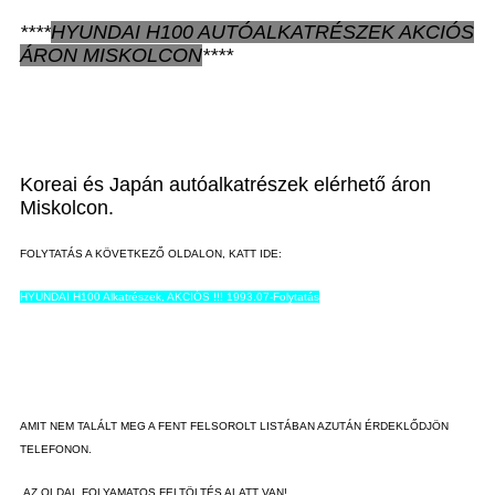
****
HYUNDAI H100
AUTÓALKATRÉSZEK
AKCIÓS
ÁRON
MISKOLCON
****
Koreai és Japán autóalkatrészek elérhető áron
Miskolcon.
FOLYTATÁS A KÖVETKEZŐ OLDALON, KATT IDE:
HYUNDAI H100 Alkatrészek, AKCIÓS !!! 1993.07-Folytatás
AMIT NEM TALÁLT MEG A FENT FELSOROLT LISTÁBAN AZUTÁN ÉRDEKLŐDJÖN
TELEFONON.
AZ OLDAL FOLYAMATOS FELTÖLTÉS ALATT VAN!