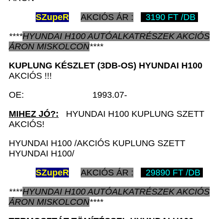
SZ
upeR
AKCIÓS ÁR :
3190 FT /DB
****
HYUNDAI H100
AUTÓALKATRÉSZEK
AKCIÓS
ÁRON
MISKOLCON
****
KUPLUNG KÉSZLET (3DB-OS)
HYUNDAI H100
AKCIÓS !!!
OE: 1993.07-
MIHEZ JÓ?:
HYUNDAI H100 KUPLUNG SZETT
AKCIÓS!
HYUNDAI H100 /AKCIÓS KUPLUNG SZETT
HYUNDAI H100/
SZ
upeR
AKCIÓS ÁR :
29890 FT /DB
****
HYUNDAI H100
AUTÓALKATRÉSZEK
AKCIÓS
ÁRON
MISKOLCON
****