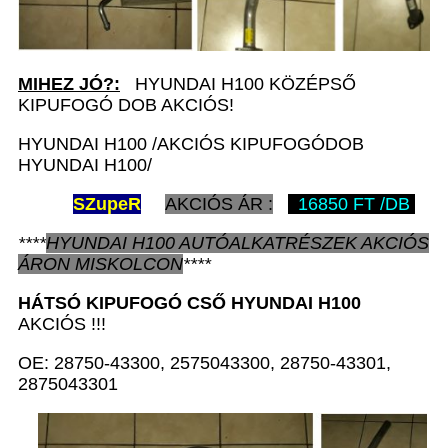
MIHEZ JÓ?:
HYUNDAI H100 KÖZÉPSŐ
KIPUFOGÓ DOB AKCIÓS!
HYUNDAI H100 /AKCIÓS KIPUFOGÓDOB
HYUNDAI H100/
SZ
upeR
AKCIÓS ÁR :
16850 FT /DB
****
HYUNDAI H100
AUTÓALKATRÉSZEK
AKCIÓS
ÁRON
MISKOLCON
****
HÁTSÓ KIPUFOGÓ CSŐ
HYUNDAI H100
AKCIÓS !!!
OE: 28750-43300, 2575043300, 28750-43301,
2875043301