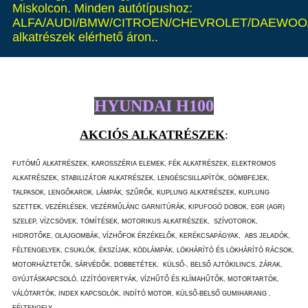
Miskolcon. Minden autótípushoz:
ALFA/AUDI/BMW/CITROEN/CHEVROLET/DAEWOO/
alkatrészek elérhető áron..
HYUNDAI H100
AKCIÓS ALKATRÉSZEK
:
FUTÓMŰ ALKATRÉSZEK, KAROSSZÉRIA ELEMEK, FÉK ALKATRÉSZEK, ELEKTROMOS
ALKATRÉSZEK, STABILIZÁTOR ALKATRÉSZEK, LENGÉSCSILLAPÍTÓK, GÖMBFEJEK,
TALPASOK, LENGŐKAROK, LÁMPÁK, SZŰRŐK, KUPLUNG ALKATRÉSZEK, KUPLUNG
SZETTEK, VEZÉRLÉSEK, VEZÉRMŰLÁNC GARNITÚRÁK, KIPUFOGÓ DOBOK, EGR (AGR)
SZELEP, VÍZCSÖVEK, TÖMÍTÉSEK, MOTORIKUS ALKATRÉSZEK, SZÍVOTOROK,
HIDROTŐKE, OLAJGOMBÁK, VÍZHŐFOK ÉRZÉKELŐK, KERÉKCSAPÁGYAK, ABS JELADÓK,
FÉLTENGELYEK, CSUKLÓK, ÉKSZÍJAK, KÖDLÁMPÁK, LÖKHÁRÍTÓ ÉS LÖKHÁRÍTÓ RÁCSOK,
MOTORHÁZTETŐK, SÁRVÉDŐK, DOBBETÉTEK, KÜLSŐ-, BELSŐ AJTÓKILINCS, ZÁRAK,
GYÚJTÁSKAPCSOLÓ, IZZÍTÓGYERTYÁK, VÍZHŰTŐ ÉS KLÍMAHŰTŐK, MOTORTARTÓK,
VÁLÓTARTÓK, INDEX KAPCSOLÓK, INDÍTÓ MOTOR, KÜLSŐ-BELSŐ GUMIHARANG ,