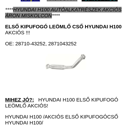
****
HYUNDAI H100
AUTÓALKATRÉSZEK
AKCIÓS
ÁRON
MISKOLCON
****
ELSŐ KIPUFOGÓ LEÖMLŐ CSŐ
HYUNDAI H100
AKCIÓS !!!
OE: 28710-43252, 2871043252
MIHEZ JÓ?:
HYUNDAI H100 ELSŐ KIPUFOGÓ
LEÖMLŐ AKCIÓS!
HYUNDAI H100 /AKCIÓS ELSŐ KIPUFOGÓCSŐ
HYUNDAI H100/