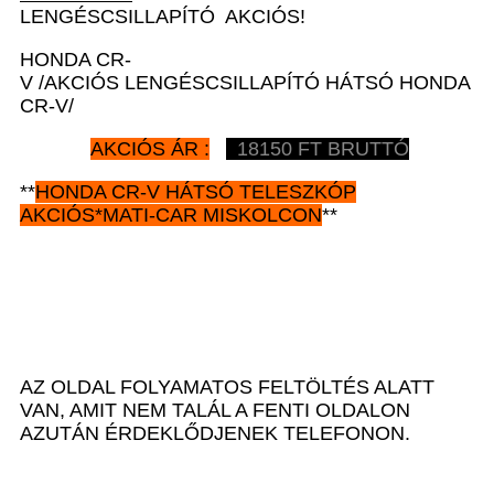
LENGÉSCSILLAPÍTÓ AKCIÓS!
HONDA CR-
V /AKCIÓS LENGÉSCSILLAPÍTÓ HÁTSÓ HONDA
CR-V/
AKCIÓS ÁR :
18150 FT BRUTTÓ
**
HONDA CR-V
HÁTSÓ TELESZKÓP
AKCIÓS*MATI-CAR MISKOLCON
**
AZ OLDAL FOLYAMATOS FELTÖLTÉS ALATT
VAN, AMIT NEM TALÁL A FENTI OLDALON
AZUTÁN ÉRDEKLŐDJENEK TELEFONON.