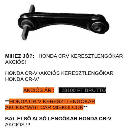
MIHEZ JÓ?:
HONDA CRV KERESZTLENGŐKAR
AKCIÓS!
HONDA CR-V /AKCIÓS KERESZTLENGŐKAR
HONDA CR-V/
AKCIÓS ÁR :
28100 FT BRUTTÓ
**
HONDA CR-V
KERESZTLENGŐKAR
AKCIÓS*MATI-CAR MISKOLCON
**
BAL ELSŐ ALSÓ LENGŐKAR HONDA CR-V
AKCIÓS !!!