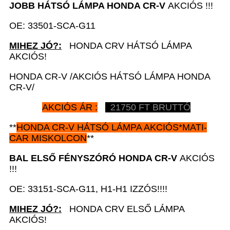
JOBB HÁTSÓ LÁMPA HONDA CR-V
AKCIÓS !!!
OE: 33501-SCA-G11
MIHEZ JÓ?:
HONDA CRV HÁTSÓ LÁMPA
AKCIÓS!
HONDA CR-V /AKCIÓS HÁTSÓ LÁMPA HONDA
CR-V/
AKCIÓS ÁR :
21750 FT BRUTTÓ
**
HONDA CR-V
HÁTSÓ LÁMPA AKCIÓS*MATI-
CAR MISKOLCON
**
BAL ELSŐ FÉNYSZÓRÓ HONDA CR-V
AKCIÓS
!!!
OE: 33151-SCA-G11, H1-H1 IZZÓS!!!!
MIHEZ JÓ?:
HONDA CRV ELSŐ LÁMPA
AKCIÓS!