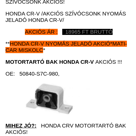
SZÍVÓCSONK AKCIÓS!
HONDA CR-V /AKCIÓS SZÍVÓCSONK NYOMÁS
JELADÓ HONDA CR-V/
AKCIÓS ÁR :
18965 FT BRUTTÓ
**
HONDA CR-V
NYOMÁS JELADÓ AKCIÓ*MATI-
CAR MISKOLC
*
MOTORTARTÓ BAK HONDA CR-V
AKCIÓS !!!
OE: 50840-S7C-980,
MIHEZ JÓ?:
HONDA CRV MOTORTARTÓ BAK
AKCIÓS!