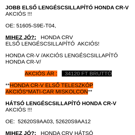
JOBB ELSŐ
LENGÉSCSILLAPÍTÓ
HONDA CR-V
AKCIÓS !!!
OE: 51605-S9E-T04,
MIHEZ JÓ?:
HONDA CRV
ELSŐ LENGÉSCSILLAPÍTÓ AKCIÓS!
HONDA CR-V /AKCIÓS LENGÉSCSILLAPÍTÓ
HONDA CR-V/
AKCIÓS ÁR :
34120 FT BRUTTÓ
**
HONDA CR-V
ELSŐ TELESZKÓP
AKCIÓS*MATI-CAR MISKOLCON
**
HÁTSÓ
LENGÉSCSILLAPÍTÓ
HONDA CR-V
AKCIÓS !!!
OE: 52620S9AA03, 52620S9AA12
MIHEZ JÓ?:
HONDA CRV HÁTSÓ