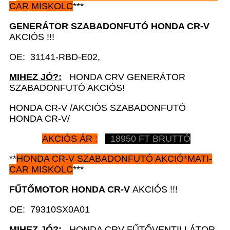
CAR MISKOLC
***
GENERÁTOR SZABADONFUTÓ HONDA CR-V
AKCIÓS !!!
OE: 31141-RBD-E02,
MIHEZ JÓ?:
HONDA CRV GENERÁTOR
SZABADONFUTÓ AKCIÓS!
HONDA CR-V /AKCIÓS SZABADONFUTÓ
HONDA CR-V/
AKCIÓS ÁR :
18950 FT BRUTTÓ
**
HONDA CR-V
SZABADONFUTÓ AKCIÓ*MATI-
CAR MISKOLC
***
FŰTŐMOTOR HONDA CR-V
AKCIÓS !!!
OE: 79310SX0A01
MIHEZ JÓ?:
HONDA CRV FŰTŐVENTILLÁTOR