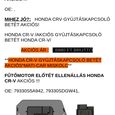
OE: ,
MIHEZ JÓ?:
HONDA CRV GYÚJTÁSKAPCSOLÓ
BETÉT AKCIÓS!
HONDA CR-V /AKCIÓS GYÚJTÁSKAPCSOLÓ
BETÉT HONDA CR-V/
AKCIÓS ÁR :
6980 FT BRUTTÓ
**
HONDA CR-V
GYÚJTÁSKAPCSOLÓ BETÉT
AKCIÓS*MATI-CAR MISKOLC
**
FŰTŐMOTOR ELŐTÉT ELLENÁLLÁS HONDA
CR-V
AKCIÓS !!!
OE: 79330S5A942, 79330SDGW41,