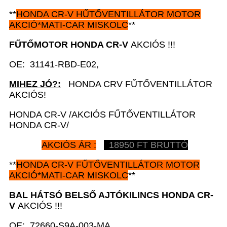
**
HONDA CR-V
HŰTŐVENTILLÁTOR MOTOR
AKCIÓ*MATI-CAR MISKOLC
**
FŰTŐMOTOR HONDA CR-V
AKCIÓS !!!
OE: 31141-RBD-E02,
MIHEZ JÓ?:
HONDA CRV FŰTŐVENTILLÁTOR
AKCIÓS!
HONDA CR-V /AKCIÓS FŰTŐVENTILLÁTOR
HONDA CR-V/
AKCIÓS ÁR :
18950 FT BRUTTÓ
**
HONDA CR-V
FŰTŐVENTILLÁTOR MOTOR
AKCIÓ*MATI-CAR MISKOLC
**
BAL HÁTSÓ BELSŐ AJTÓKILINCS HONDA CR-
V
AKCIÓS !!!
OE: 72660-S9A-003-MA,