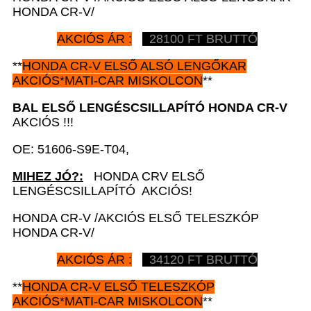
HONDA CR-V/
AKCIÓS ÁR :
28100 FT BRUTTÓ
**
HONDA CR-V
ELSŐ ALSÓ LENGŐKAR
AKCIÓS*MATI-CAR MISKOLCON
**
BAL ELSŐ LENGÉSCSILLAPÍTÓ HONDA CR-V
AKCIÓS !!!
OE: 51606-S9E-T04,
MIHEZ JÓ?:
HONDA CRV ELSŐ
LENGÉSCSILLAPÍTÓ AKCIÓS!
HONDA CR-V /AKCIÓS ELSŐ TELESZKÓP
HONDA CR-V/
AKCIÓS ÁR :
34120 FT BRUTTÓ
**
HONDA CR-V
ELSŐ TELESZKÓP
AKCIÓS*MATI-CAR MISKOLCON
**