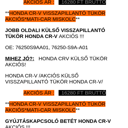
AKCIÓS ÁR :
16280 FT BRUTTÓ
**
HONDA CR-V
VISSZAPILLANTÓ TÜKÖR
AKCIÓS*MATI-CAR MISKOLC
**
JOBB OLDALI KÜLSŐ VISSZAPILLANTÓ
TÜKÖR HONDA CR-V
AKCIÓS !!!
OE: 76250S9AA01, 76250-S9A-A01
MIHEZ JÓ?:
HONDA CRV KÜLSŐ TÜKÖR
AKCIÓS!
HONDA CR-V /AKCIÓS KÜLSŐ
VISSZAPILLANTÓ TÜKÖR HONDA CR-V/
AKCIÓS ÁR :
16280 FT BRUTTÓ
**
HONDA CR-V
VISSZAPILLANTÓ TÜKÖR
AKCIÓS*MATI-CAR MISKOLC
**
GYÚJTÁSKAPCSOLÓ BETÉT HONDA CR-V
AKCIÓS !!!