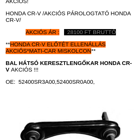
AKCIÓS!
HONDA CR-V /AKCIÓS PÁROLOGTATÓ HONDA
CR-V/
AKCIÓS ÁR :
28100 FT BRUTTÓ
**
HONDA CR-V
ELŐTÉT ELLENÁLLÁS
AKCIÓS*MATI-CAR MISKOLCON
**
BAL HÁTSÓ KERESZTLENGŐKAR HONDA CR-
V
AKCIÓS !!!
OE: 52400SR3A00,52400SR0A00,