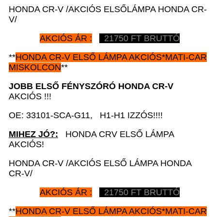
HONDA CR-V /AKCIÓS ELSŐLÁMPA HONDA CR-
V/
AKCIÓS ÁR :
21750 FT BRUTTÓ
**
HONDA CR-V
ELSŐ LÁMPA AKCIÓS*MATI-CAR
MISKOLCON
**
JOBB
ELSŐ FÉNYSZÓRÓ
HONDA CR-V
AKCIÓS !!!
OE: 33101-SCA-G11, H1-H1 IZZÓS!!!!
MIHEZ JÓ?:
HONDA CRV ELSŐ LÁMPA
AKCIÓS!
HONDA CR-V /AKCIÓS ELSŐ LÁMPA HONDA
CR-V/
AKCIÓS ÁR :
21750 FT BRUTTÓ
**
HONDA CR-V
ELSŐ LÁMPA AKCIÓS*MATI-CAR