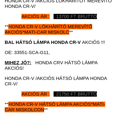
HONDA CR-V /AKCIÓS LÖKHÁRÍTÓT MEREVÍTŐ
HONDA CR-V/
AKCIÓS ÁR :
13700 FT BRUTTÓ
**
HONDA CR-V
LÖKHÁRÍTÓ MEREVÍTŐ
AKCIÓS*MATI-CAR MISKOLC
**
BAL HÁTSÓ LÁMPA HONDA CR-V
AKCIÓS !!!
OE: 33551-SCA-G11,
MIHEZ JÓ?:
HONDA CRV HÁTSÓ LÁMPA
AKCIÓS!
HONDA CR-V /AKCIÓS HÁTSÓ LÁMPA HONDA
CR-V/
AKCIÓS ÁR :
21750 FT BRUTTÓ
**
HONDA CR-V
HÁTSÓ LÁMPA AKCIÓS*MATI-
CAR MISKOLCON
**