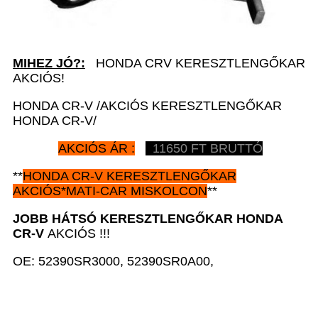
MIHEZ JÓ?:
HONDA CRV KERESZTLENGŐKAR
AKCIÓS!
HONDA CR-V /AKCIÓS KERESZTLENGŐKAR
HONDA CR-V/
AKCIÓS ÁR :
11650 FT BRUTTÓ
**
HONDA CR-V
KERESZTLENGŐKAR
AKCIÓS*MATI-CAR MISKOLCON
**
JOBB HÁTSÓ KERESZTLENGŐKAR HONDA
CR-V
AKCIÓS !!!
OE: 52390SR3000, 52390SR0A00,