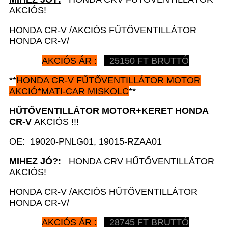
AKCIÓS!
HONDA CR-V /AKCIÓS FŰTŐVENTILLÁTOR
HONDA CR-V/
AKCIÓS ÁR :
25150 FT BRUTTÓ
**
HONDA CR-V
FŰTŐVENTILLÁTOR MOTOR
AKCIÓ*MATI-CAR MISKOLC
**
HŰTŐVENTILLÁTOR MOTOR+KERET HONDA
CR-V
AKCIÓS !!!
OE: 19020-PNLG01, 19015-RZAA01
MIHEZ JÓ?:
HONDA CRV HŰTŐVENTILLÁTOR
AKCIÓS!
HONDA CR-V /AKCIÓS HŰTŐVENTILLÁTOR
HONDA CR-V/
AKCIÓS ÁR :
28745 FT BRUTTÓ