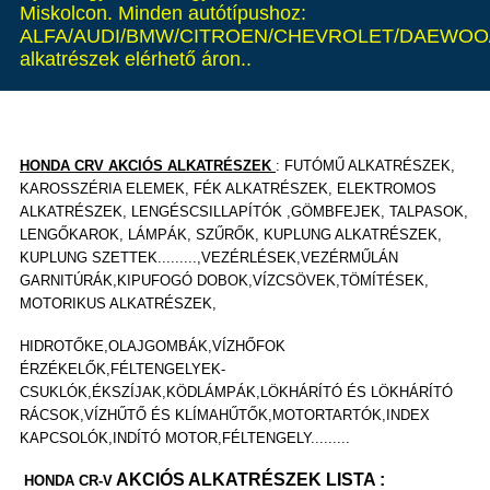
Miskolcon. Minden autótípushoz:
ALFA/AUDI/BMW/CITROEN/CHEVROLET/DAEWOO/
alkatrészek elérhető áron..
HONDA CRV AKCIÓS ALKATRÉSZEK
: FUTÓMŰ ALKATRÉSZEK,
KAROSSZÉRIA ELEMEK, FÉK ALKATRÉSZEK, ELEKTROMOS
ALKATRÉSZEK, LENGÉSCSILLAPÍTÓK ,GÖMBFEJEK, TALPASOK,
LENGŐKAROK, LÁMPÁK,
SZŰRŐK, KUPLUNG ALKATRÉSZEK,
KUPLUNG SZETTEK.........,VEZÉRLÉSEK,VEZÉRMŰLÁN
GARNITÚRÁK,KIPUFOGÓ DOBOK,VÍZCSÖVEK,TÖMÍTÉSEK,
MOTORIKUS ALKATRÉSZEK,
HIDROTŐKE,OLAJGOMBÁK,VÍZHŐFOK
ÉRZÉKELŐK,FÉLTENGELYEK-
CSUKLÓK,ÉKSZÍJAK,KÖDLÁMPÁK,LÖKHÁRÍTÓ ÉS LÖKHÁRÍTÓ
RÁCSOK,VÍZHŰTŐ ÉS KLÍMAHŰTŐK,MOTORTARTÓK,INDEX
KAPCSOLÓK,INDÍTÓ MOTOR,FÉLTENGELY.........
AKCIÓS ALKATRÉSZEK LISTA :
HONDA CR-V