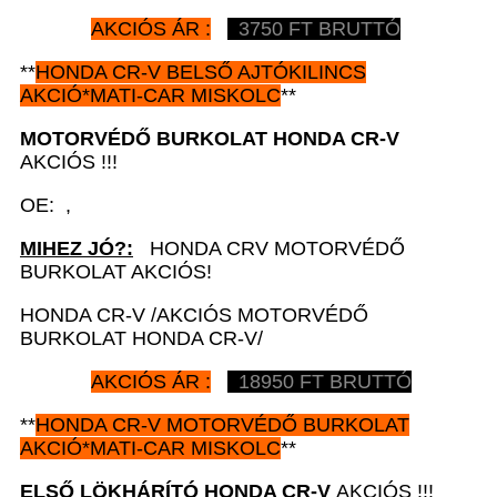
AKCIÓS ÁR :
3750 FT BRUTTÓ
**
HONDA CR-V
BELSŐ AJTÓKILINCS
AKCIÓ*MATI-CAR MISKOLC
**
MOTORVÉDŐ BURKOLAT HONDA CR-V
AKCIÓS !!!
OE: ,
MIHEZ JÓ?:
HONDA CRV MOTORVÉDŐ
BURKOLAT AKCIÓS!
HONDA CR-V /AKCIÓS MOTORVÉDŐ
BURKOLAT HONDA CR-V/
AKCIÓS ÁR :
18950 FT BRUTTÓ
**
HONDA CR-V
MOTORVÉDŐ BURKOLAT
AKCIÓ*MATI-CAR MISKOLC
**
ELSŐ LÖKHÁRÍTÓ HONDA CR-V
AKCIÓS !!!