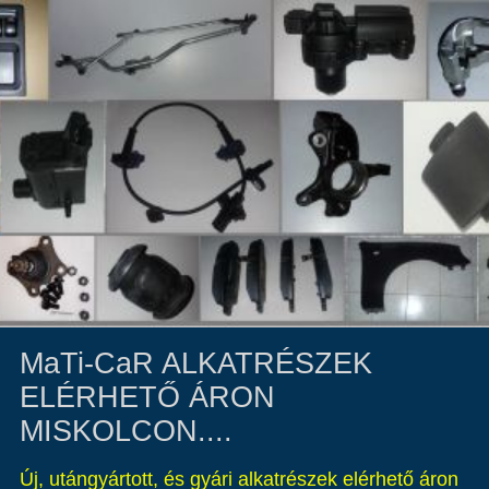
MaTi-CaR ALKATRÉSZEK
ELÉRHETŐ ÁRON
MISKOLCON....
Új, utángyártott, és gyári alkatrészek elérhető áron