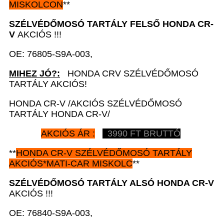
MISKOLCON
**
SZÉLVÉDŐMOSÓ TARTÁLY FELSŐ HONDA CR-
V
AKCIÓS !!!
OE: 76805-S9A-003,
MIHEZ JÓ?:
HONDA CRV SZÉLVÉDŐMOSÓ
TARTÁLY AKCIÓS!
HONDA CR-V /AKCIÓS SZÉLVÉDŐMOSÓ
TARTÁLY HONDA CR-V/
AKCIÓS ÁR :
3990 FT BRUTTÓ
**
HONDA CR-V
SZÉLVÉDŐMOSÓ TARTÁLY
AKCIÓS*MATI-CAR MISKOLC
**
SZÉLVÉDŐMOSÓ TARTÁLY ALSÓ HONDA CR-V
AKCIÓS !!!
OE: 76840-S9A-003,