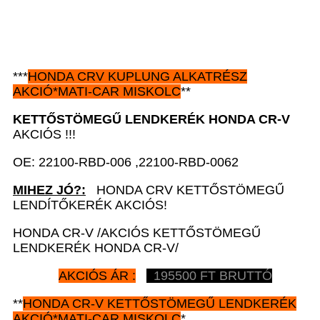
***
HONDA CRV KUPLUNG ALKATRÉSZ
AKCIÓ*MATI-CAR MISKOLC
**
KETTŐSTÖMEGŰ LENDKERÉK HONDA CR-V
AKCIÓS !!!
OE: 22100-RBD-006 ,22100-RBD-0062
MIHEZ JÓ?:
HONDA CRV KETTŐSTÖMEGŰ
LENDÍTŐKERÉK AKCIÓS!
HONDA CR-V /AKCIÓS KETTŐSTÖMEGŰ
LENDKERÉK HONDA CR-V/
AKCIÓS ÁR :
195500 FT BRUTTÓ
**
HONDA CR-V
KETTŐSTÖMEGŰ LENDKERÉK
AKCIÓ*MATI-CAR MISKOLC
*