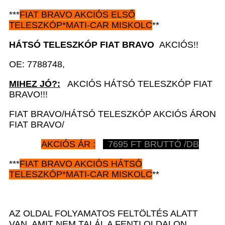
***
FIAT BRAVO AKCIÓS
ELSŐ
TELESZKÓP*MATI-CAR
MISKOLC
**
HÁTSÓ
TELESZKÓP FIAT BRAVO
AKCIÓS!!
OE: 7788748,
MIHEZ JÓ?:
AKCIÓS HÁTSÓ TELESZKÓP FIAT
BRAVO!!!
FIAT BRAVO/HÁTSÓ TELESZKÓP AKCIÓS ÁRON
FIAT BRAVO/
AKCIÓS ÁR :
7695 FT BRUTTÓ /DB
***
FIAT BRAVO AKCIÓS
HÁTSÓ
TELESZKÓP*MATI-CAR
MISKOLC
**
AZ OLDAL FOLYAMATOS FELTÖLTÉS ALATT
VAN, AMIT NEM TALÁL A FENTI OLDALON