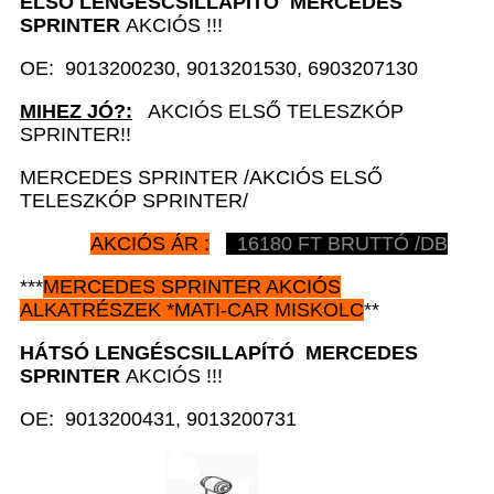
ELSŐ LENGÉSCSILLAPÍTÓ
MERCEDES
SPRINTER
AKCIÓS !!!
OE: 9013200230, 9013201530, 6903207130
MIHEZ JÓ?:
AKCIÓS ELSŐ TELESZKÓP
SPRINTER!!
MERCEDES SPRINTER /AKCIÓS ELSŐ
TELESZKÓP SPRINTER/
AKCIÓS ÁR :
16180 FT BRUTTÓ /DB
***
MERCEDES SPRINTER AKCIÓS
ALKATRÉSZEK *MATI-CAR MISKOLC
**
HÁTSÓ LENGÉSCSILLAPÍTÓ
MERCEDES
SPRINTER
AKCIÓS !!!
OE: 9013200431, 9013200731