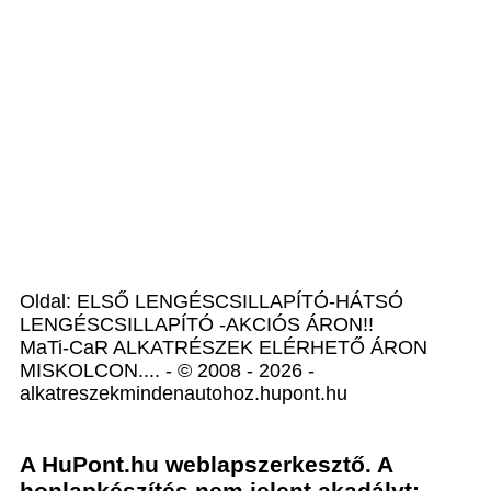
Oldal: ELSŐ LENGÉSCSILLAPÍTÓ-HÁTSÓ
LENGÉSCSILLAPÍTÓ -AKCIÓS ÁRON!!
MaTi-CaR ALKATRÉSZEK ELÉRHETŐ ÁRON
MISKOLCON.... - © 2008 - 2026 -
alkatreszekmindenautohoz.hupont.hu
A HuPont.hu weblapszerkesztő. A
honlapkészítés nem jelent akadályt: