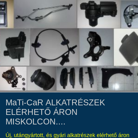
MaTi-CaR ALKATRÉSZEK
ELÉRHETŐ ÁRON
MISKOLCON....
Új, utángyártott, és gyári alkatrészek elérhető áron