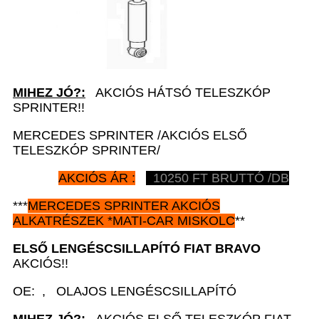
MIHEZ JÓ?:
AKCIÓS HÁTSÓ TELESZKÓP
SPRINTER!!
MERCEDES SPRINTER /AKCIÓS ELSŐ
TELESZKÓP SPRINTER/
AKCIÓS ÁR :
10250 FT BRUTTÓ /DB
***
MERCEDES SPRINTER AKCIÓS
ALKATRÉSZEK *MATI-CAR MISKOLC
**
ELSŐ LENGÉSCSILLAPÍTÓ
FIAT BRAVO
AKCIÓS!!
OE: , OLAJOS LENGÉSCSILLAPÍTÓ
MIHEZ JÓ?:
AKCIÓS ELSŐ TELESZKÓP FIAT