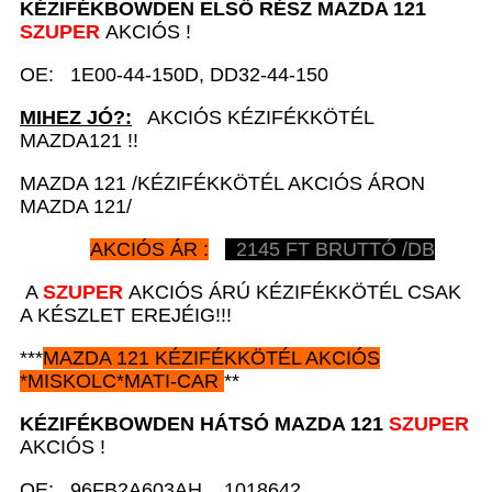
KÉZIFÉKBOWDEN ELSŐ RÉSZ
MAZDA 121
SZUPER
AKCIÓS !
OE: 1E00-44-150D, DD32-44-150
MIHEZ JÓ?:
AKCIÓS KÉZIFÉKKÖTÉL
MAZDA121 !!
MAZDA 121 /KÉZIFÉKKÖTÉL AKCIÓS ÁRON
MAZDA 121/
AKCIÓS ÁR :
2145
FT BRUTTÓ /DB
A
SZUPER
AKCIÓS ÁRÚ KÉZIFÉKKÖTÉL CSAK
A KÉSZLET EREJÉIG!!!
***
MAZDA 121
KÉZIFÉKKÖTÉL AKCIÓS
*
MISKOLC*MATI-CAR
**
KÉZIFÉKBOWDEN HÁTSÓ
MAZDA 121
SZUPER
AKCIÓS !
OE: 96FB2A603AH, 1018642