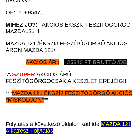
AKCIÓS !
OE: 1099547,
MIHEZ JÓ?:
AKCIÓS ÉKSZÍJ FESZÍTŐGÖRGŐ
MAZDA121 !!
MAZDA 121 /ÉKSZÍJ FESZÍTŐGÖRGŐ AKCIÓS
ÁRON MAZDA 121/
AKCIÓS ÁR :
25340
FT BRUTTÓ /DB
A
SZUPER
AKCIÓS ÁRÚ
FESZÍTŐGÖRGŐCSAK A KÉSZLET EREJÉIG!!!
***
MAZDA 121
ÉKSZÍJ FESZÍTŐGÖRGŐ AKCIÓS
*
MISKOLCON*
**
Folytatás a következő oldalon katt ide
MAZDA 121
Alkatrész Folytatás