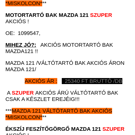
*
MISKOLCON*
**
MOTORTARTÓ BAK
MAZDA 121
SZUPER
AKCIÓS !
OE: 1099547,
MIHEZ JÓ?:
AKCIÓS MOTORTARTÓ BAK
MAZDA121 !!
MAZDA 121 /VÁLTÓTARTÓ BAK AKCIÓS ÁRON
MAZDA 121/
AKCIÓS ÁR :
25340
FT BRUTTÓ /DB
A
SZUPER
AKCIÓS ÁRÚ VÁLTÓTARTÓ BAK
CSAK A KÉSZLET EREJÉIG!!!
***
MAZDA 121
VÁLTÓTARTÓ BAK AKCIÓS
*
MISKOLCON*
**
ÉKSZÍJ FESZÍTŐGÖRGŐ
MAZDA 121
SZUPER