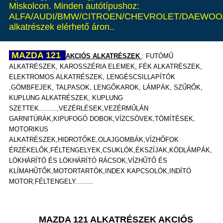
Miskolcon. Minden autótípushoz:
ALFA/AUDI/BMW/CITROEN/CHEVROLET/DAEWOO/
alkatrészek elérhető áron..
MAZDA 121
AKCIÓS ALKATRÉSZEK
: FUTÓMŰ
ALKATRÉSZEK, KAROSSZÉRIA ELEMEK, FÉK ALKATRÉSZEK,
ELEKTROMOS ALKATRÉSZEK, LENGÉSCSILLAPÍTÓK
,GÖMBFEJEK, TALPASOK, LENGŐKAROK, LÁMPÁK,
SZŰRŐK,
KUPLUNG ALKATRÉSZEK, KUPLUNG
SZETTEK.........,VEZÉRLÉSEK,VEZÉRMŰLÁN
GARNITÚRÁK,KIPUFOGÓ DOBOK,VÍZCSÖVEK,TÖMÍTÉSEK,
MOTORIKUS
ALKATRÉSZEK,HIDROTŐKE,OLAJGOMBÁK,VÍZHŐFOK
ÉRZÉKELŐK,FÉLTENGELYEK,CSUKLÓK,ÉKSZÍJAK,KÖDLÁMPÁK,
LÖKHÁRÍTÓ ÉS LÖKHÁRÍTÓ RÁCSOK,VÍZHŰTŐ ÉS
KLÍMAHŰTŐK,MOTORTARTÓK,INDEX KAPCSOLÓK,INDÍTÓ
MOTOR,FÉLTENGELY.........
MAZDA 121 ALKATRÉSZEK AKCIÓS