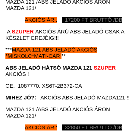
MAZDA 121 /ABS JELADÓ AKCIÓS ÁRON
MAZDA 121/
AKCIÓS ÁR :
17200
FT BRUTTÓ /DB
A
SZUPER
AKCIÓS ÁRÚ ABS JELADÓ CSAK A
KÉSZLET EREJÉIG!!!
***
MAZDA 121
ABS JELADÓ AKCIÓS
*
MISKOLC*MATI-CAR
**
ABS JELADÓ HÁTSÓ
MAZDA 121
SZUPER
AKCIÓS !
OE: 1087770, XS6T-2B372-CA
MIHEZ JÓ?:
AKCIÓS ABS JELADÓ MAZDA121 !!
MAZDA 121 /ABS JELADÓ AKCIÓS ÁRON
MAZDA 121/
AKCIÓS ÁR :
32850
FT BRUTTÓ /DB