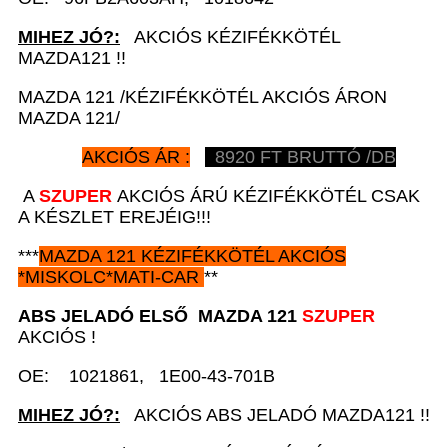
MIHEZ JÓ?:
AKCIÓS KÉZIFÉKKÖTÉL
MAZDA121 !!
MAZDA 121 /KÉZIFÉKKÖTÉL AKCIÓS ÁRON
MAZDA 121/
AKCIÓS ÁR :
8920
FT BRUTTÓ /DB
A
SZUPER
AKCIÓS ÁRÚ KÉZIFÉKKÖTÉL CSAK
A KÉSZLET EREJÉIG!!!
***
MAZDA 121
KÉZIFÉKKÖTÉL AKCIÓS
*
MISKOLC*MATI-CAR
**
ABS JELADÓ ELSŐ
MAZDA 121
SZUPER
AKCIÓS !
OE: 1021861, 1E00-43-701B
MIHEZ JÓ?:
AKCIÓS ABS JELADÓ MAZDA121 !!