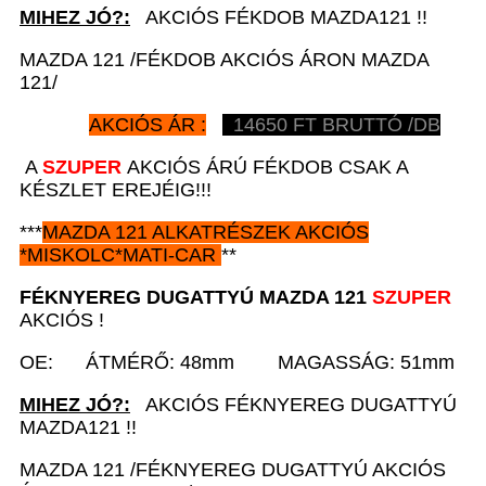
MIHEZ JÓ?:
AKCIÓS FÉKDOB MAZDA121 !!
MAZDA 121 /FÉKDOB AKCIÓS ÁRON MAZDA
121/
AKCIÓS ÁR :
14650
FT BRUTTÓ /DB
A
SZUPER
AKCIÓS ÁRÚ FÉKDOB CSAK A
KÉSZLET EREJÉIG!!!
***
MAZDA 121
ALKATRÉSZEK
AKCIÓS
*
MISKOLC*MATI-CAR
**
FÉKNYEREG DUGATTYÚ
MAZDA 121
SZUPER
AKCIÓS !
OE: ÁTMÉRŐ: 48mm MAGASSÁG: 51mm
MIHEZ JÓ?:
AKCIÓS FÉKNYEREG DUGATTYÚ
MAZDA121 !!
MAZDA 121 /FÉKNYEREG DUGATTYÚ AKCIÓS