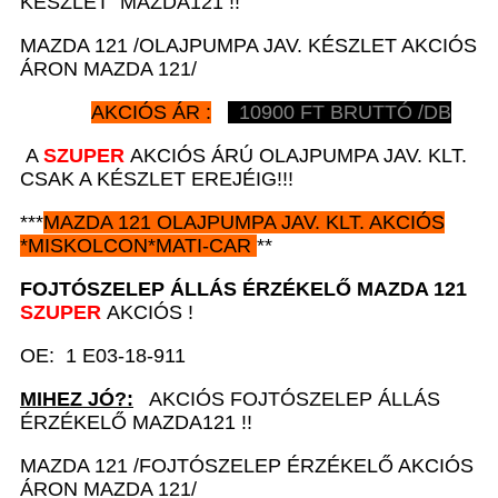
KÉSZLET MAZDA121 !!
MAZDA 121 /OLAJPUMPA JAV. KÉSZLET AKCIÓS
ÁRON MAZDA 121/
AKCIÓS ÁR :
10900
FT BRUTTÓ /DB
A
SZUPER
AKCIÓS ÁRÚ OLAJPUMPA JAV. KLT.
CSAK A KÉSZLET EREJÉIG!!!
***
MAZDA 121
OLAJPUMPA JAV. KLT. AKCIÓS
*
MISKOLCON*MATI-CAR
**
FOJTÓSZELEP ÁLLÁS ÉRZÉKELŐ
MAZDA 121
SZUPER
AKCIÓS !
OE: 1 E03-18-911
MIHEZ JÓ?:
AKCIÓS FOJTÓSZELEP ÁLLÁS
ÉRZÉKELŐ MAZDA121 !!
MAZDA 121 /FOJTÓSZELEP ÉRZÉKELŐ AKCIÓS
ÁRON MAZDA 121/