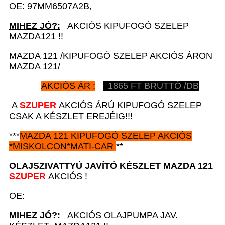
OE: 97MM6507A2B,
MIHEZ JÓ?:
AKCIÓS KIPUFOGÓ SZELEP
MAZDA121 !!
MAZDA 121 /KIPUFOGÓ SZELEP AKCIÓS ÁRON
MAZDA 121/
AKCIÓS ÁR :
1865
FT BRUTTÓ /DB
A
SZUPER
AKCIÓS ÁRÚ KIPUFOGÓ SZELEP
CSAK A KÉSZLET EREJÉIG!!!
***
MAZDA 121
KIPUFOGÓ SZELEP AKCIÓS
*
MISKOLCON*MATI-CAR
**
OLAJSZIVATTYÚ JAVÍTÓ KÉSZLET
MAZDA 121
SZUPER
AKCIÓS !
OE:
MIHEZ JÓ?:
AKCIÓS OLAJPUMPA JAV.