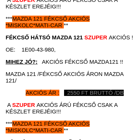
A
SZUPER
AKCIÓS ÁRÚ FÉKCSŐ CSAK A
KÉSZLET EREJÉIG!!!
***
MAZDA 121
FÉKCSŐ AKCIÓS
*
MISKOLC*MATI-CAR
**
FÉKCSŐ HÁTSÓ
MAZDA 121
SZUPER
AKCIÓS !
OE: 1E00-43-980,
MIHEZ JÓ?:
AKCIÓS FÉKCSŐ MAZDA121 !!
MAZDA 121 /FÉKCSŐ AKCIÓS ÁRON MAZDA
121/
AKCIÓS ÁR :
2550
FT BRUTTÓ /DB
A
SZUPER
AKCIÓS ÁRÚ FÉKCSŐ CSAK A
KÉSZLET EREJÉIG!!!
***
MAZDA 121
FÉKCSŐ AKCIÓS
*
MISKOLC*MATI-CAR
**