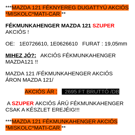
***
MAZDA 121
FÉKNYEREG DUGATTYÚ AKCIÓS
*
MISKOLC*MATI-CAR
**
FÉKMUNKAHENGER
MAZDA 121
SZUPER
AKCIÓS !
OE: 1E0726610, 1E0626610 FURAT : 19,05mm
MIHEZ JÓ?:
AKCIÓS FÉKMUNKAHENGER
MAZDA121 !!
MAZDA 121 /FÉKMUNKAHENGER AKCIÓS
ÁRON MAZDA 121/
AKCIÓS ÁR :
2695
FT BRUTTÓ /DB
A
SZUPER
AKCIÓS ÁRÚ FÉKMUNKAHENGER
CSAK A KÉSZLET EREJÉIG!!!
***
MAZDA 121
FÉKMUNKAHENGER AKCIÓS
*
MISKOLC*MATI-CAR
**