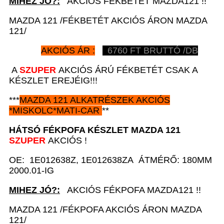
MIHEZ JÓ?:
AKCIÓS FÉKBETÉT MAZDA121 !!
MAZDA 121 /FÉKBETÉT AKCIÓS ÁRON MAZDA
121/
AKCIÓS ÁR :
6760
FT BRUTTÓ /DB
A
SZUPER
AKCIÓS ÁRÚ FÉKBETÉT CSAK A
KÉSZLET EREJÉIG!!!
***
MAZDA 121
ALKATRÉSZEK
AKCIÓS
*
MISKOLC*MATI-CAR
**
HÁTSÓ FÉKPOFA KÉSZLET
MAZDA 121
SZUPER
AKCIÓS !
OE: 1E012638Z, 1E012638ZA ÁTMÉRŐ: 180MM
2000.01-IG
MIHEZ JÓ?:
AKCIÓS FÉKPOFA MAZDA121 !!
MAZDA 121 /FÉKPOFA AKCIÓS ÁRON MAZDA
121/