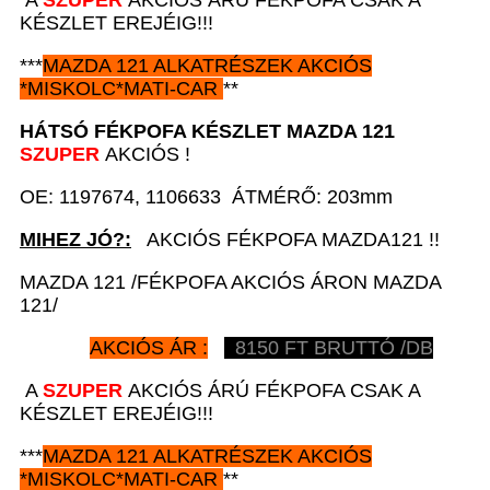
A
SZUPER
AKCIÓS ÁRÚ FÉKPOFA CSAK A
KÉSZLET EREJÉIG!!!
***
MAZDA 121
ALKATRÉSZEK
AKCIÓS
*
MISKOLC*MATI-CAR
**
HÁTSÓ FÉKPOFA KÉSZLET
MAZDA 121
SZUPER
AKCIÓS !
OE: 1197674, 1106633 ÁTMÉRŐ: 203mm
MIHEZ JÓ?:
AKCIÓS FÉKPOFA MAZDA121 !!
MAZDA 121 /FÉKPOFA AKCIÓS ÁRON MAZDA
121/
AKCIÓS ÁR :
8150
FT BRUTTÓ /DB
A
SZUPER
AKCIÓS ÁRÚ FÉKPOFA CSAK A
KÉSZLET EREJÉIG!!!
***
MAZDA 121
ALKATRÉSZEK
AKCIÓS
*
MISKOLC*MATI-CAR
**