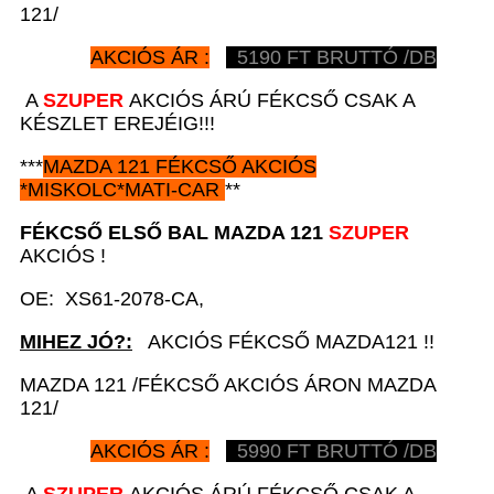
121/
AKCIÓS ÁR :
5190
FT BRUTTÓ /DB
A
SZUPER
AKCIÓS ÁRÚ FÉKCSŐ CSAK A
KÉSZLET EREJÉIG!!!
***
MAZDA 121
FÉKCSŐ AKCIÓS
*
MISKOLC*MATI-CAR
**
FÉKCSŐ ELSŐ BAL
MAZDA 121
SZUPER
AKCIÓS !
OE: XS61-2078-CA,
MIHEZ JÓ?:
AKCIÓS FÉKCSŐ MAZDA121 !!
MAZDA 121 /FÉKCSŐ AKCIÓS ÁRON MAZDA
121/
AKCIÓS ÁR :
5
990
FT BRUTTÓ /DB