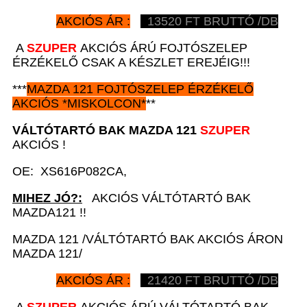
AKCIÓS ÁR :
13520
FT BRUTTÓ /DB
A
SZUPER
AKCIÓS ÁRÚ FOJTÓSZELEP
ÉRZÉKELŐ CSAK A KÉSZLET EREJÉIG!!!
***
MAZDA 121
FOJTÓSZELEP ÉRZÉKELŐ
AKCIÓS
*
MISKOLCON*
**
VÁLTÓTARTÓ BAK
MAZDA 121
SZUPER
AKCIÓS !
OE: XS616P082CA,
MIHEZ JÓ?:
AKCIÓS VÁLTÓTARTÓ BAK
MAZDA121 !!
MAZDA 121 /VÁLTÓTARTÓ BAK AKCIÓS ÁRON
MAZDA 121/
AKCIÓS ÁR :
21420
FT BRUTTÓ /DB