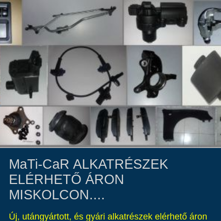
MaTi-CaR ALKATRÉSZEK
ELÉRHETŐ ÁRON
MISKOLCON....
Új, utángyártott, és gyári alkatrészek elérhető áron