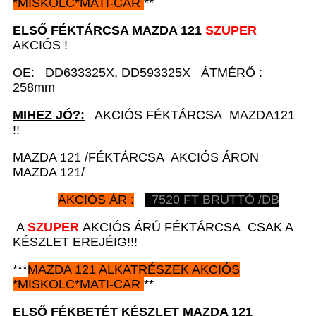
*
MISKOLC*MATI-CAR
**
ELSŐ FÉKTÁRCSA
MAZDA 121
SZUPER
AKCIÓS !
OE: DD633325X, DD593325X ÁTMÉRŐ :
258mm
MIHEZ JÓ?:
AKCIÓS FÉKTÁRCSA MAZDA121
!!
MAZDA 121 /FÉKTÁRCSA AKCIÓS ÁRON
MAZDA 121/
AKCIÓS ÁR :
7520
FT BRUTTÓ /DB
A
SZUPER
AKCIÓS ÁRÚ FÉKTÁRCSA CSAK A
KÉSZLET EREJÉIG!!!
***
MAZDA 121
ALKATRÉSZEK
AKCIÓS
*
MISKOLC*MATI-CAR
**
ELSŐ FÉKBETÉT KÉSZLET
MAZDA 121