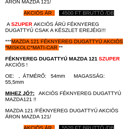
ÁRON MAZDA 121/
AKCIÓS ÁR :
4500
FT BRUTTÓ /DB
A
SZUPER
AKCIÓS ÁRÚ FÉKNYEREG
DUGATTYÚ CSAK A KÉSZLET EREJÉIG!!!
***
MAZDA 121
FÉKNYEREG DUGATTYÚ AKCIÓS
*
MISKOLC*MATI-CAR
**
FÉKNYEREG DUGATTYÚ
MAZDA 121
SZUPER
AKCIÓS !
OE: , ÁTMÉRŐ: 54mm MAGASSÁG:
55,5mm
MIHEZ JÓ?:
AKCIÓS FÉKNYEREG DUGATTYÚ
MAZDA121 !!
MAZDA 121 /FÉKNYEREG DUGATTYÚ AKCIÓS
ÁRON MAZDA 121/
AKCIÓS ÁR :
5520
FT BRUTTÓ /DB