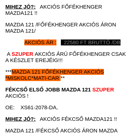
MIHEZ JÓ?:
AKCIÓS FŐFÉKHENGER
MAZDA121 !!
MAZDA 121 /FŐFÉKHENGER AKCIÓS ÁRON
MAZDA 121/
AKCIÓS ÁR :
22580
FT BRUTTÓ /DB
A
SZUPER
AKCIÓS ÁRÚ FŐFÉKHENGER CSAK
A KÉSZLET EREJÉIG!!!
***
MAZDA 121
FŐFÉKHENGER AKCIÓS
*
MISKOLC*MATI-CAR
**
FÉKCSŐ ELSŐ JOBB
MAZDA 121
SZUPER
AKCIÓS !
OE: XS61-2078-DA,
MIHEZ JÓ?:
AKCIÓS FÉKCSŐ MAZDA121 !!
MAZDA 121 /FÉKCSŐ AKCIÓS ÁRON MAZDA