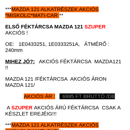
***
MAZDA 121
ALKATRÉSZEK
AKCIÓS
*
MISKOLC*MATI-CAR
**
ELSŐ FÉKTÁRCSA
MAZDA 121
SZUPER
AKCIÓS !
OE: 1E0433251, 1E0333251A, ÁTMÉRŐ :
240mm
MIHEZ JÓ?:
AKCIÓS FÉKTÁRCSA MAZDA121
!!
MAZDA 121 /FÉKTÁRCSA AKCIÓS ÁRON
MAZDA 121/
AKCIÓS ÁR :
6995
FT BRUTTÓ /DB
A
SZUPER
AKCIÓS ÁRÚ FÉKTÁRCSA CSAK A
KÉSZLET EREJÉIG!!!
***
MAZDA 121
ALKATRÉSZEK
AKCIÓS