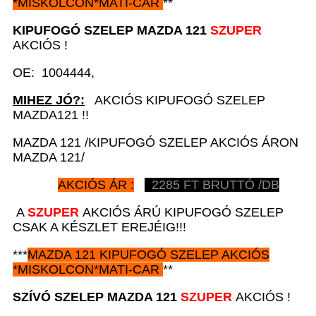
*
MISKOLCON*MATI-CAR
**
KIPUFOGÓ SZELEP
MAZDA 121
SZUPER
AKCIÓS !
OE: 1004444,
MIHEZ JÓ?:
AKCIÓS KIPUFOGÓ SZELEP
MAZDA121 !!
MAZDA 121 /KIPUFOGÓ SZELEP AKCIÓS ÁRON
MAZDA 121/
AKCIÓS ÁR :
2285
FT BRUTTÓ /DB
A
SZUPER
AKCIÓS ÁRÚ KIPUFOGÓ SZELEP
CSAK A KÉSZLET EREJÉIG!!!
***
MAZDA 121
KIPUFOGÓ SZELEP AKCIÓS
*
MISKOLCON*MATI-CAR
**
SZÍVÓ SZELEP
MAZDA 121
SZUPER
AKCIÓS !