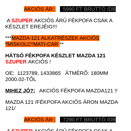
AKCIÓS ÁR :
5990
FT BRUTTÓ /DB
A
SZUPER
AKCIÓS ÁRÚ FÉKPOFA CSAK A
KÉSZLET EREJÉIG!!!
***
MAZDA 121
ALKATRÉSZEK
AKCIÓS
*
MISKOLC*MATI-CAR
**
HÁTSÓ FÉKPOFA KÉSZLET
MAZDA 121
SZUPER
AKCIÓS !
OE: 1123789, 1433865 ÁTMÉRŐ: 180MM
2000.02-TŐL
MIHEZ JÓ?:
AKCIÓS FÉKPOFA MAZDA121 !!
MAZDA 121 /FÉKPOFA AKCIÓS ÁRON MAZDA
121/
AKCIÓS ÁR :
7290
FT BRUTTÓ /DB