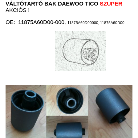
VÁLTÓTARTÓ BAK D
AEWOO TICO
SZUPER
AKCIÓS !
OE: 11875A60D00-000,
11875A60D00000,
11875A60D00