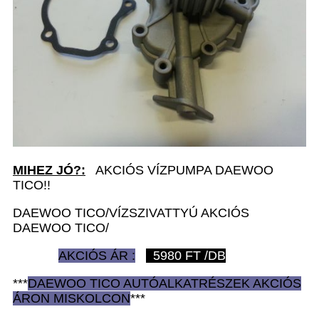
MIHEZ JÓ?:
AKCIÓS VÍZPUMPA DAEWOO
TICO!!
DAEWOO TICO/VÍZSZIVATTYÚ AKCIÓS
DAEWOO TICO/
AKCIÓS ÁR :
5980
FT /DB
***
DAEWOO TICO AUTÓ
ALKATRÉSZEK
AKCIÓS
ÁRON
MISKOLCON
***