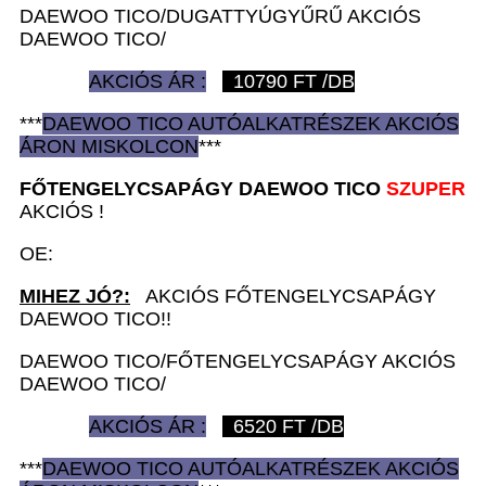
DAEWOO TICO/DUGATTYÚGYŰRŰ AKCIÓS
DAEWOO TICO/
AKCIÓS ÁR :
10790
FT /DB
***
DAEWOO TICO AUTÓ
ALKATRÉSZEK
AKCIÓS
ÁRON
MISKOLCON
***
FŐTENGELYCSAPÁGY D
AEWOO TICO
SZUPER
AKCIÓS !
OE:
MIHEZ JÓ?:
AKCIÓS FŐTENGELYCSAPÁGY
DAEWOO TICO!!
DAEWOO TICO/FŐTENGELYCSAPÁGY AKCIÓS
DAEWOO TICO/
AKCIÓS ÁR :
6520
FT /DB
***
DAEWOO TICO AUTÓ
ALKATRÉSZEK
AKCIÓS