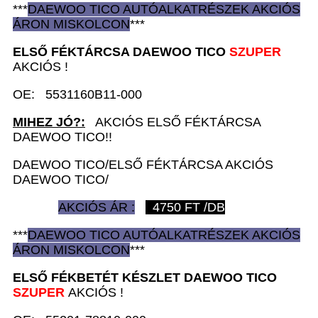
***
DAEWOO TICO AUTÓ
ALKATRÉSZEK
AKCIÓS
ÁRON
MISKOLCON
***
ELSŐ FÉKTÁRCSA D
AEWOO TICO
SZUPER
AKCIÓS !
OE: 5531160B11-000
MIHEZ JÓ?:
AKCIÓS ELSŐ FÉKTÁRCSA
DAEWOO TICO!!
DAEWOO TICO/ELSŐ FÉKTÁRCSA AKCIÓS
DAEWOO TICO/
AKCIÓS ÁR :
4750
FT /DB
***
DAEWOO TICO AUTÓ
ALKATRÉSZEK
AKCIÓS
ÁRON
MISKOLCON
***
ELSŐ FÉKBETÉT KÉSZLET D
AEWOO TICO
SZUPER
AKCIÓS !