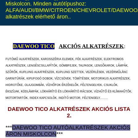
Miskolcon. Minden autótípushoz:
ALFA/AUDI/BMW/CITROEN/CHEVROLET/DAEWOO/
alkatrészek elérhető áron..
DAEWOO TICO
AKCIÓS ALKATRÉSZEK
:
FUTÓMŰ ALKATRÉSZEK, KAROSSZÉRIA ELEMEK, FÉK ALKATRÉSZEK, ELEKTROMOS
ALKATRÉSZEK, LENGÉSCSILLAPÍTÓK, GÖMBFEJEK, TALPASOK, LENGŐKAROK, LÁMPÁK,
SZŰRŐK, KUPLUNG ALKATRÉSZEK, KUPLUNG SZETTEK, VEZÉRLÉSEK, VEZÉRMŰLÁNC
GARNITÚRÁK, KIPUFOGÓ DOBOK, VÍZCSÖVEK, TÖMÍTÉSEK, MOTORIKUS ALKATRÉSZEK,
HIDROTŐKE, OLAJGOMBÁK, VÍZHŐFOK ÉRZÉKELŐK, FÉLTENGELYEK, CSUKLÓK,
ÉKSZÍJAK, KÖDLÁMPÁK, LÖKHÁRÍTÓ ÉS LÖKHÁRÍTÓ RÁCSOK, VÍZHŰTŐ ÉS KLÍMAHŰTŐK,
MOTORTARTÓK, INDEX KAPCSOLÓK, INDÍTÓ MOTOR, FÉLTENGELY.........
DAEWOO TICO ALKATRÉSZEK AKCIÓS LISTA
2.
***
DAEWOO TICO AUTÓ
ALKATRÉSZEK
AKCIÓS
ÁRON
MISKOLCON
***