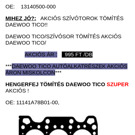
OE: 13140500-000
MIHEZ JÓ?:
AKCIÓS SZÍVÓTOROK TÖMÍTÉS
DAEWOO TICO!!
DAEWOO TICO/SZÍVÓSOR TÖMÍTÉS AKCIÓS
DAEWOO TICO/
AKCIÓS ÁR :
995
FT /DB
***
DAEWOO TICO AUTÓ
ALKATRÉSZEK
AKCIÓS
ÁRON
MISKOLCON
***
HENGERFEJ TÖMÍTÉS D
AEWOO TICO
SZUPER
AKCIÓS !
OE: 11141A78B01-00,