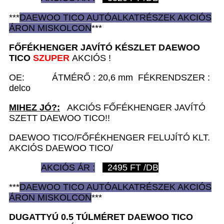
***
DAEWOO TICO AUTÓ
ALKATRÉSZEK
AKCIÓS
ÁRON
MISKOLCON
***
FŐFÉKHENGER JAVÍTÓ KÉSZLET D
AEWOO
TICO
SZUPER
AKCIÓS !
OE: ÁTMÉRŐ : 20,6 mm FÉKRENDSZER :
delco
MIHEZ JÓ?:
AKCIÓS FŐFÉKHENGER JAVÍTÓ
SZETT DAEWOO TICO!!
DAEWOO TICO/FŐFÉKHENGER FELUJÍTÓ KLT.
AKCIÓS DAEWOO TICO/
AKCIÓS ÁR :
2495
FT /DB
***
DAEWOO TICO AUTÓ
ALKATRÉSZEK
AKCIÓS
ÁRON
MISKOLCON
***
DUGATTYÚ 0.5 TÚLMÉRET D
AEWOO TICO