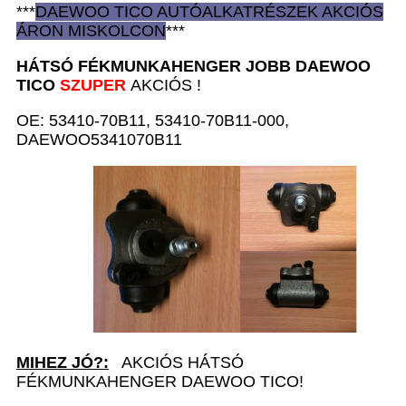
***
DAEWOO TICO AUTÓ
ALKATRÉSZEK
AKCIÓS
ÁRON
MISKOLCON
***
HÁTSÓ FÉKMUNKAHENGER JOBB D
AEWOO
TICO
SZUPER
AKCIÓS !
OE: 53410-70B11, 53410-70B11-000,
DAEWOO5341070B11
MIHEZ JÓ?:
AKCIÓS HÁTSÓ
FÉKMUNKAHENGER DAEWOO TICO!