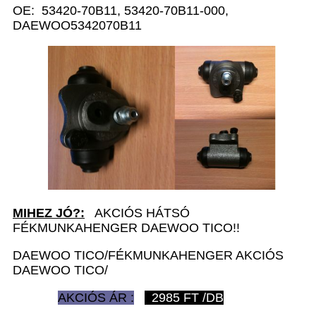
OE: 53420-70B11, 53420-70B11-000,
DAEWOO5342070B11
MIHEZ JÓ?:
AKCIÓS HÁTSÓ
FÉKMUNKAHENGER DAEWOO TICO!!
DAEWOO TICO/FÉKMUNKAHENGER AKCIÓS
DAEWOO TICO/
AKCIÓS ÁR :
2985
FT /DB