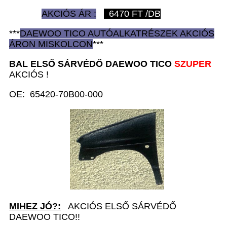
AKCIÓS ÁR :
6470
FT /DB
***
DAEWOO TICO AUTÓ
ALKATRÉSZEK
AKCIÓS
ÁRON
MISKOLCON
***
BAL ELSŐ SÁRVÉDŐ D
AEWOO TICO
SZUPER
AKCIÓS !
OE: 65420-70B00-000
MIHEZ JÓ?:
AKCIÓS ELSŐ SÁRVÉDŐ
DAEWOO TICO!!