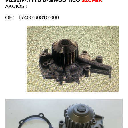
VÍZSZIVATTYÚ D
AEWOO TICO
SZUPER
AKCIÓS !
OE: 17400-60810-000