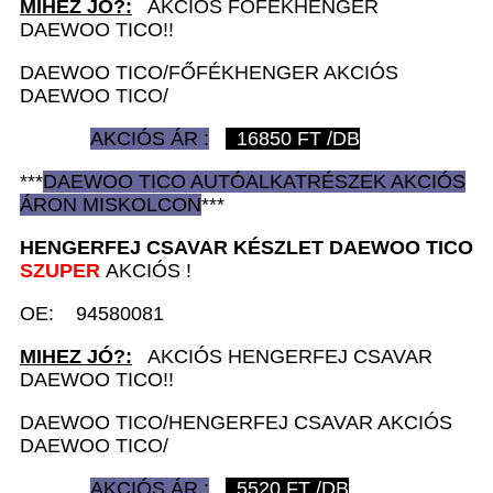
MIHEZ JÓ?:
AKCIÓS FŐFÉKHENGER
DAEWOO TICO!!
DAEWOO TICO/FŐFÉKHENGER AKCIÓS
DAEWOO TICO/
AKCIÓS ÁR :
16850
FT /DB
***
DAEWOO TICO AUTÓ
ALKATRÉSZEK
AKCIÓS
ÁRON
MISKOLCON
***
HENGERFEJ CSAVAR KÉSZLET D
AEWOO TICO
SZUPER
AKCIÓS !
OE: 94580081
MIHEZ JÓ?:
AKCIÓS HENGERFEJ CSAVAR
DAEWOO TICO!!
DAEWOO TICO/HENGERFEJ CSAVAR AKCIÓS
DAEWOO TICO/
AKCIÓS ÁR :
5520
FT /DB