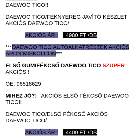
DAEWOO TICO!!
DAEWOO TICO/FÉKNYEREG JAVÍTÓ KÉSZLET
AKCIÓS DAEWOO TICO/
AKCIÓS ÁR :
4980
FT /DB
***
DAEWOO TICO AUTÓ
ALKATRÉSZEK
AKCIÓS
ÁRON
MISKOLCON
***
ELSŐ GUMIFÉKCSŐ
DAEWOO TICO
SZUPER
AKCIÓS !
OE: 96518629
MIHEZ JÓ?:
AKCIÓS ELSŐ FÉKCSŐ DAEWOO
TICO!!
DAEWOO TICO/ELSŐ FÉKCSŐ AKCIÓS
DAEWOO TICO/
AKCIÓS ÁR :
4400
FT /DB