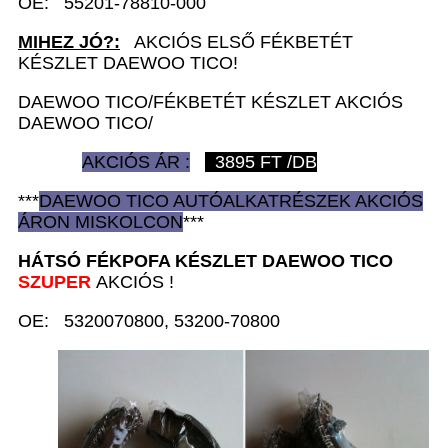
OE: 55201-78810-000
MIHEZ JÓ?:
AKCIÓS ELSŐ FÉKBETÉT
KÉSZLET DAEWOO TICO!
DAEWOO TICO/FÉKBETÉT KÉSZLET AKCIÓS
DAEWOO TICO/
AKCIÓS ÁR :
3895
FT /DB
***
DAEWOO TICO AUTÓ
ALKATRÉSZEK
AKCIÓS
ÁRON
MISKOLCON
***
HÁTSÓ FÉKPOFA KÉSZLET D
AEWOO TICO
SZUPER
AKCIÓS !
OE: 5320070800, 53200-70800