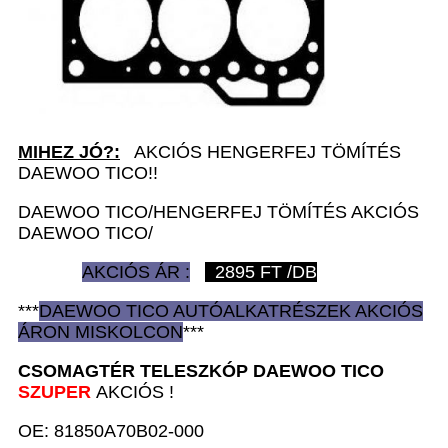
MIHEZ JÓ?:
AKCIÓS HENGERFEJ TÖMÍTÉS
DAEWOO TICO!!
DAEWOO TICO/HENGERFEJ TÖMÍTÉS AKCIÓS
DAEWOO TICO/
AKCIÓS ÁR :
2895
FT /DB
***
DAEWOO TICO AUTÓ
ALKATRÉSZEK
AKCIÓS
ÁRON
MISKOLCON
***
CSOMAGTÉR TELESZKÓP D
AEWOO TICO
SZUPER
AKCIÓS !
OE: 81850A70B02-000