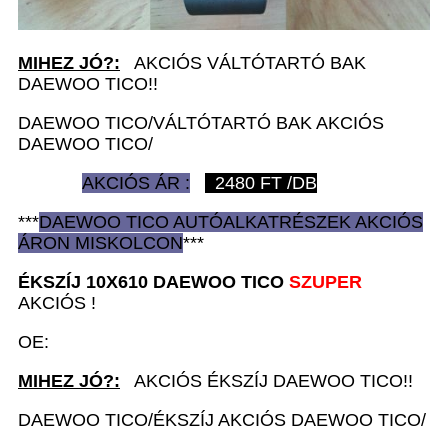
MIHEZ JÓ?:
AKCIÓS VÁLTÓTARTÓ BAK
DAEWOO TICO!!
DAEWOO TICO/VÁLTÓTARTÓ BAK AKCIÓS
DAEWOO TICO/
AKCIÓS ÁR :
2480
FT /DB
***
DAEWOO TICO AUTÓ
ALKATRÉSZEK
AKCIÓS
ÁRON
MISKOLCON
***
ÉKSZÍJ 10X610 D
AEWOO TICO
SZUPER
AKCIÓS !
OE:
MIHEZ JÓ?:
AKCIÓS ÉKSZÍJ DAEWOO TICO!!
DAEWOO TICO/ÉKSZÍJ AKCIÓS DAEWOO TICO/