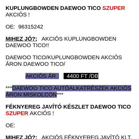
KUPLUNGBOWDEN
DAEWOO TICO
SZUPER
AKCIÓS !
OE: 96315242
MIHEZ JÓ?:
AKCIÓS KUPLUNGBOWDEN
DAEWOO TICO!!
DAEWOO TICO/KUPLUNGBOWDEN AKCIÓS
ÁRON DAEWOO TICO/
AKCIÓS ÁR :
4400
FT /DB
***
DAEWOO TICO AUTÓ
ALKATRÉSZEK
AKCIÓS
ÁRON
MISKOLCON
***
FÉKNYEREG JAVÍTÓ KÉSZLET
DAEWOO TICO
SZUPER
AKCIÓS !
OE:
MIHEZ JÓ?:
AKCIÓS FÉKNYEREG JAVÍTÓ KLT.