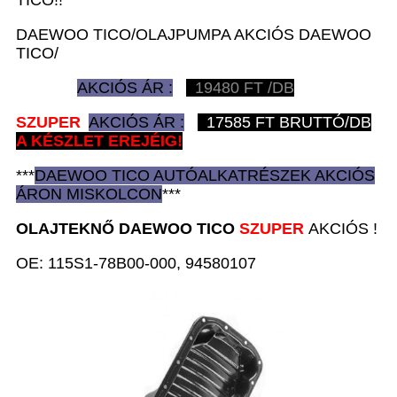
DAEWOO TICO/OLAJPUMPA AKCIÓS DAEWOO
TICO/
AKCIÓS ÁR :
19480
FT /DB
SZUPER
AKCIÓS ÁR :
17585
FT BRUTTÓ/DB
A KÉSZLET EREJÉIG!
***
DAEWOO TICO AUTÓ
ALKATRÉSZEK
AKCIÓS
ÁRON
MISKOLCON
***
OLAJTEKNŐ D
AEWOO TICO
SZUPER
AKCIÓS !
OE: 115S1-78B00-000, 94580107