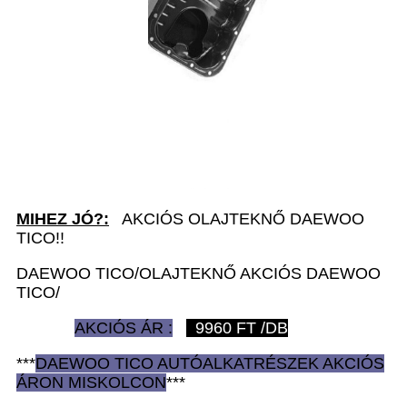
MIHEZ JÓ?:
AKCIÓS OLAJTEKNŐ DAEWOO
TICO!!
DAEWOO TICO/OLAJTEKNŐ AKCIÓS DAEWOO
TICO/
AKCIÓS ÁR :
9960
FT /DB
***
DAEWOO TICO AUTÓ
ALKATRÉSZEK
AKCIÓS
ÁRON
MISKOLCON
***