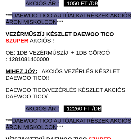
AKCIÓS ÁR :
1050
FT /DB
***
DAEWOO TICO AUTÓ
ALKATRÉSZEK
AKCIÓS
ÁRON
MISKOLCON
***
VEZÉRMŰSZÍJ KÉSZLET D
AEWOO TICO
SZUPER
AKCIÓS !
OE: 1DB VEZÉRMŰSZÍJ + 1DB GÖRGŐ
: 1281081400000
MIHEZ JÓ?:
AKCIÓS VEZÉRLÉS KÉSZLET
DAEWOO TICO!!
DAEWOO TICO/VEZÉRLÉS KÉSZLET AKCIÓS
DAEWOO TICO/
AKCIÓS ÁR :
12260
FT /DB
***
DAEWOO TICO AUTÓ
ALKATRÉSZEK
AKCIÓS
ÁRON
MISKOLCON
***