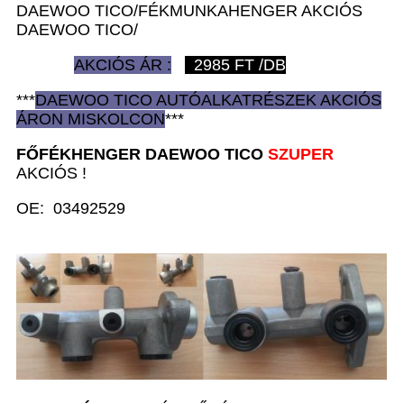
DAEWOO TICO/FÉKMUNKAHENGER AKCIÓS
DAEWOO TICO/
AKCIÓS ÁR :
2985
FT /DB
***
DAEWOO TICO AUTÓ
ALKATRÉSZEK
AKCIÓS
ÁRON
MISKOLCON
***
FŐFÉKHENGER D
AEWOO TICO
SZUPER
AKCIÓS !
OE: 03492529