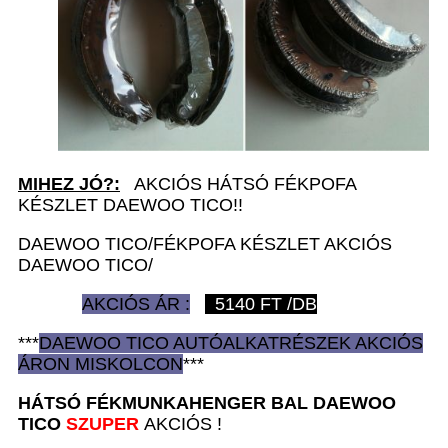
MIHEZ JÓ?:
AKCIÓS HÁTSÓ FÉKPOFA
KÉSZLET DAEWOO TICO!!
DAEWOO TICO/FÉKPOFA KÉSZLET AKCIÓS
DAEWOO TICO/
AKCIÓS ÁR :
5140
FT /DB
***
DAEWOO TICO AUTÓ
ALKATRÉSZEK
AKCIÓS
ÁRON
MISKOLCON
***
HÁTSÓ FÉKMUNKAHENGER BAL D
AEWOO
TICO
SZUPER
AKCIÓS !