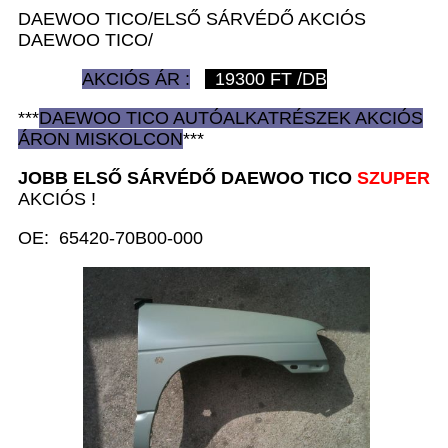
DAEWOO TICO/ELSŐ SÁRVÉDŐ AKCIÓS
DAEWOO TICO/
AKCIÓS ÁR :
19300
FT /DB
***
DAEWOO TICO AUTÓ
ALKATRÉSZEK
AKCIÓS
ÁRON
MISKOLCON
***
JOBB ELSŐ SÁRVÉDŐ D
AEWOO TICO
SZUPER
AKCIÓS !
OE: 65420-70B00-000