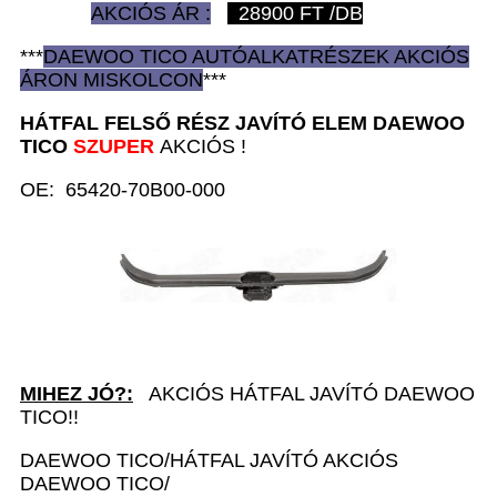
AKCIÓS ÁR :
28900
FT /DB
***
DAEWOO TICO AUTÓ
ALKATRÉSZEK
AKCIÓS
ÁRON
MISKOLCON
***
HÁTFAL FELSŐ RÉSZ JAVÍTÓ ELEM D
AEWOO
TICO
SZUPER
AKCIÓS !
OE: 65420-70B00-000
MIHEZ JÓ?:
AKCIÓS HÁTFAL JAVÍTÓ DAEWOO
TICO!!
DAEWOO TICO/HÁTFAL JAVÍTÓ AKCIÓS
DAEWOO TICO/