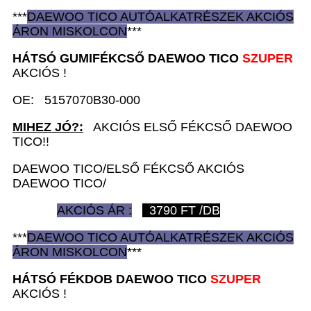
***
DAEWOO TICO AUTÓ
ALKATRÉSZEK
AKCIÓS
ÁRON
MISKOLCON
***
HÁTSÓ GUMIFÉKCSŐ
DAEWOO TICO
SZUPER
AKCIÓS !
OE: 5157070B30-000
MIHEZ JÓ?:
AKCIÓS ELSŐ FÉKCSŐ DAEWOO
TICO!!
DAEWOO TICO/ELSŐ FÉKCSŐ AKCIÓS
DAEWOO TICO/
AKCIÓS ÁR :
3790
FT /DB
***
DAEWOO TICO AUTÓ
ALKATRÉSZEK
AKCIÓS
ÁRON
MISKOLCON
***
HÁTSÓ FÉKDOB D
AEWOO TICO
SZUPER
AKCIÓS !