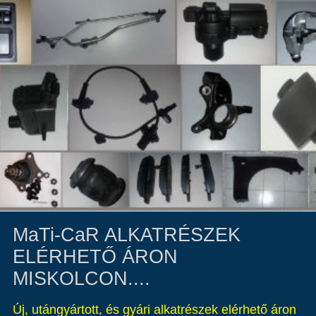
MaTi-CaR ALKATRÉSZEK
ELÉRHETŐ ÁRON
MISKOLCON....
Új, utángyártott, és gyári alkatrészek elérhető áron