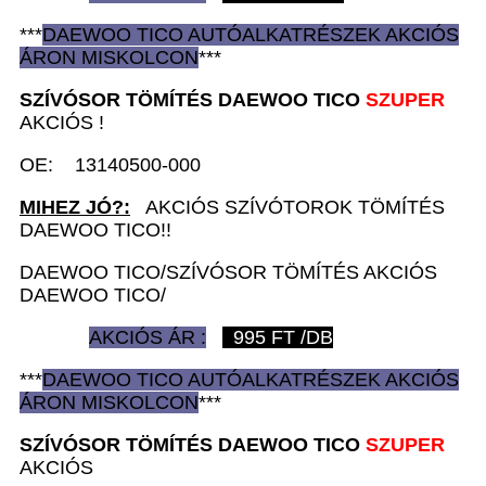
***
DAEWOO TICO AUTÓ
ALKATRÉSZEK
AKCIÓS
ÁRON
MISKOLCON
***
SZÍVÓSOR TÖMÍTÉS D
AEWOO TICO
SZUPER
AKCIÓS !
OE: 13140500-000
MIHEZ JÓ?:
AKCIÓS SZÍVÓTOROK TÖMÍTÉS
DAEWOO TICO!!
DAEWOO TICO/SZÍVÓSOR TÖMÍTÉS AKCIÓS
DAEWOO TICO/
AKCIÓS ÁR :
995
FT /DB
***
DAEWOO TICO AUTÓ
ALKATRÉSZEK
AKCIÓS
ÁRON
MISKOLCON
***
SZÍVÓSOR TÖMÍTÉS D
AEWOO TICO
SZUPER
AKCIÓS