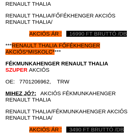
RENAULT THALIA
RENAULT THALIA/FŐFÉKHENGER AKCIÓS
RENAULT THALIA/
AKCIÓS ÁR :
16990
FT BRUTTÓ /DB
***
RENAULT
THALIA FŐFÉKHENGER
AKCIÓS
*
MISKOLC*
***
FÉKMUNKAHENGER
RENAULT
THALIA
SZUPER
AKCIÓS
OE: 7701206962, TRW
MIHEZ JÓ?:
AKCIÓS FÉKMUNKAHENGER
RENAULT THALIA
RENAULT THALIA/FÉKMUNKAHENGER AKCIÓS
RENAULT THALIA/
AKCIÓS ÁR :
3490
FT BRUTTÓ /DB