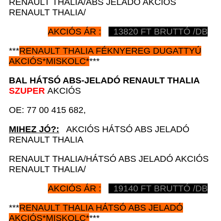
RENAULT THALIA/ABS JELADÓ AKCIÓS
RENAULT THALIA/
AKCIÓS ÁR :
13820
FT BRUTTÓ /DB
***
RENAULT
THALIA FÉKNYEREG DUGATTYÚ
AKCIÓS
*
MISKOLC*
***
BAL HÁTSÓ ABS-JELADÓ
RENAULT
THALIA
SZUPER
AKCIÓS
OE: 77 00 415 682,
MIHEZ JÓ?:
AKCIÓS HÁTSÓ ABS JELADÓ
RENAULT THALIA
RENAULT THALIA/HÁTSÓ ABS JELADÓ AKCIÓS
RENAULT THALIA/
AKCIÓS ÁR :
19140
FT BRUTTÓ /DB
***
RENAULT
THALIA HÁTSÓ ABS JELADÓ
AKCIÓS
*
MISKOLC*
***