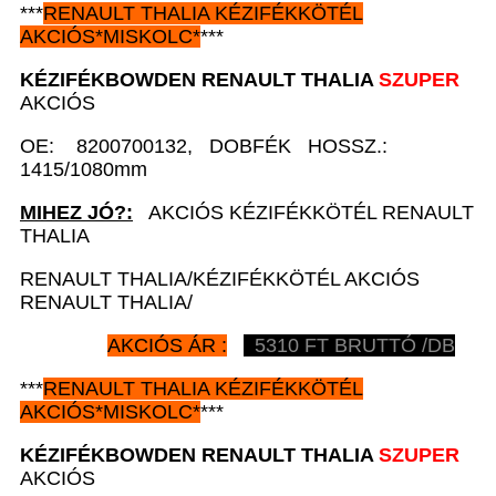
***
RENAULT
THALIA KÉZIFÉKKÖTÉL
AKCIÓS
*
MISKOLC*
***
KÉZIFÉKBOWDEN
RENAULT
THALIA
SZUPER
AKCIÓS
OE: 8200700132, DOBFÉK HOSSZ.:
1415/1080mm
MIHEZ JÓ?:
AKCIÓS KÉZIFÉKKÖTÉL RENAULT
THALIA
RENAULT THALIA/KÉZIFÉKKÖTÉL AKCIÓS
RENAULT THALIA/
AKCIÓS ÁR :
5310
FT BRUTTÓ /DB
***
RENAULT
THALIA KÉZIFÉKKÖTÉL
AKCIÓS
*
MISKOLC*
***
KÉZIFÉKBOWDEN
RENAULT
THALIA
SZUPER
AKCIÓS