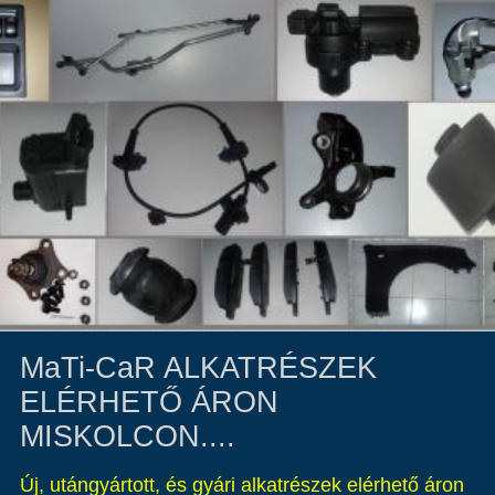
MaTi-CaR ALKATRÉSZEK
ELÉRHETŐ ÁRON
MISKOLCON....
Új, utángyártott, és gyári alkatrészek elérhető áron