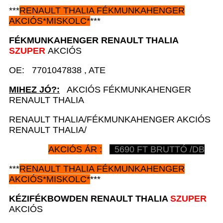
***
RENAULT
THALIA FÉKMUNKAHENGER
AKCIÓS
*
MISKOLC*
***
FÉKMUNKAHENGER
RENAULT
THALIA
SZUPER
AKCIÓS
OE: 7701047838 , ATE
MIHEZ JÓ?:
AKCIÓS FÉKMUNKAHENGER
RENAULT THALIA
RENAULT THALIA/FÉKMUNKAHENGER AKCIÓS
RENAULT THALIA/
AKCIÓS ÁR :
5690
FT BRUTTÓ /DB
***
RENAULT
THALIA FÉKMUNKAHENGER
AKCIÓS
*
MISKOLC*
***
KÉZIFÉKBOWDEN
RENAULT
THALIA
SZUPER
AKCIÓS