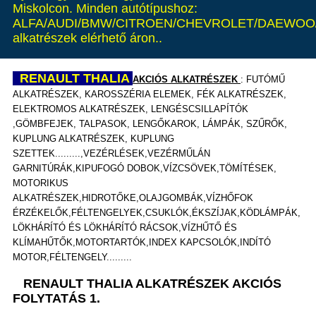
Miskolcon. Minden autótípushoz:
ALFA/AUDI/BMW/CITROEN/CHEVROLET/DAEWOO/
alkatrészek elérhető áron..
RENAULT THALIA
AKCIÓS ALKATRÉSZEK
: FUTÓMŰ
ALKATRÉSZEK, KAROSSZÉRIA ELEMEK, FÉK ALKATRÉSZEK,
ELEKTROMOS ALKATRÉSZEK, LENGÉSCSILLAPÍTÓK
,GÖMBFEJEK, TALPASOK, LENGŐKAROK, LÁMPÁK,
SZŰRŐK,
KUPLUNG ALKATRÉSZEK, KUPLUNG
SZETTEK.........,VEZÉRLÉSEK,VEZÉRMŰLÁN
GARNITÚRÁK,KIPUFOGÓ DOBOK,VÍZCSÖVEK,TÖMÍTÉSEK,
MOTORIKUS
ALKATRÉSZEK,HIDROTŐKE,OLAJGOMBÁK,VÍZHŐFOK
ÉRZÉKELŐK,FÉLTENGELYEK,CSUKLÓK,ÉKSZÍJAK,KÖDLÁMPÁK,
LÖKHÁRÍTÓ ÉS LÖKHÁRÍTÓ RÁCSOK,VÍZHŰTŐ ÉS
KLÍMAHŰTŐK,MOTORTARTÓK,INDEX KAPCSOLÓK,INDÍTÓ
MOTOR,FÉLTENGELY.........
RENAULT THALIA ALKATRÉSZEK AKCIÓS
FOLYTATÁS 1.