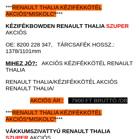
***
RENAULT
THALIA KÉZIFÉKKÖTÉL
AKCIÓS
*
MISKOLC*
***
KÉZIFÉKBOWDEN
RENAULT
THALIA
SZUPER
AKCIÓS
OE: 8200 228 347, TÁRCSAFÉK HOSSZ.:
1378/1101mm
MIHEZ JÓ?:
AKCIÓS KÉZIFÉKKÖTÉL RENAULT
THALIA
RENAULT THALIA/KÉZIFÉKKÖTÉL AKCIÓS
RENAULT THALIA/
AKCIÓS ÁR :
7900
FT BRUTTÓ /DB
***
RENAULT
THALIA KÉZIFÉKKÖTÉL
AKCIÓS
*
MISKOLC*
***
VÁKKUMSZIVATTYÚ
RENAULT
THALIA
SZUPER
AKCIÓS