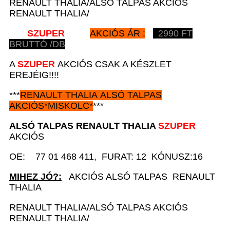
RENAULT THALIA/ALSÓ TALPAS AKCIÓS
RENAULT THALIA/
SZUPER
AKCIÓS ÁR :
2990
FT
BRUTTÓ /DB
A
SZUPER
AKCIÓS CSAK A KÉSZLET
EREJÉIG!!!!
***
RENAULT
THALIA ALSÓ TALPAS
AKCIÓS
*
MISKOLC*
***
ALSÓ TALPAS
RENAULT
THALIA
SZUPER
AKCIÓS
OE: 77 01 468 411, FURAT: 12 KÓNUSZ:16
MIHEZ JÓ?:
AKCIÓS ALSÓ TALPAS RENAULT
THALIA
RENAULT THALIA/ALSÓ TALPAS AKCIÓS
RENAULT THALIA/