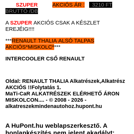
SZUPER
AKCIÓS ÁR :
3210
FT
BRUTTÓ /DB
A
SZUPER
AKCIÓS CSAK A KÉSZLET
EREJÉIG!!!!
***
RENAULT
THALIA ALSÓ TALPAS
AKCIÓS
*
MISKOLC*
***
INTERCOOLER CSŐ
RENAULT
Oldal: RENAULT THALIA Alkatrészek,Alkatrész
AKCIÓS !!Folytatás 1.
MaTi-CaR ALKATRÉSZEK ELÉRHETŐ ÁRON
MISKOLCON.... - © 2008 - 2026 -
alkatreszekmindenautohoz.hupont.hu
A HuPont.hu weblapszerkesztő. A
honlapkészítés nem jelent akadályt: