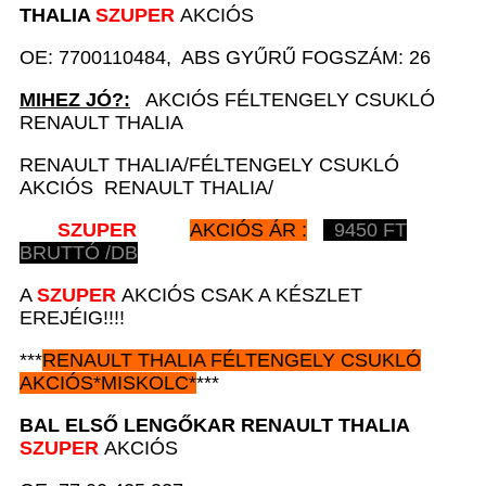
THALIA
SZUPER
AKCIÓS
OE: 7700110484, ABS GYŰRŰ FOGSZÁM: 26
MIHEZ JÓ?:
AKCIÓS FÉLTENGELY CSUKLÓ
RENAULT THALIA
RENAULT THALIA/FÉLTENGELY CSUKLÓ
AKCIÓS RENAULT THALIA/
SZUPER
AKCIÓS ÁR :
9450
FT
BRUTTÓ /DB
A
SZUPER
AKCIÓS CSAK A KÉSZLET
EREJÉIG!!!!
***
RENAULT
THALIA FÉLTENGELY CSUKLÓ
AKCIÓS
*
MISKOLC*
***
BAL ELSŐ LENGŐKAR
RENAULT
THALIA
SZUPER
AKCIÓS