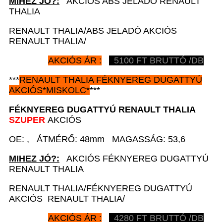
MIHEZ JÓ?:
AKCIÓS ABS JELADÓ RENAULT
THALIA
RENAULT THALIA/ABS JELADÓ AKCIÓS
RENAULT THALIA/
AKCIÓS ÁR :
5100
FT BRUTTÓ /DB
***
RENAULT
THALIA FÉKNYEREG DUGATTYÚ
AKCIÓS
*
MISKOLC*
***
FÉKNYEREG DUGATTYÚ
RENAULT
THALIA
SZUPER
AKCIÓS
OE: , ÁTMÉRŐ: 48mm MAGASSÁG: 53,6
MIHEZ JÓ?:
AKCIÓS FÉKNYEREG DUGATTYÚ
RENAULT THALIA
RENAULT THALIA/FÉKNYEREG DUGATTYÚ
AKCIÓS RENAULT THALIA/
AKCIÓS ÁR :
4280
FT BRUTTÓ /DB