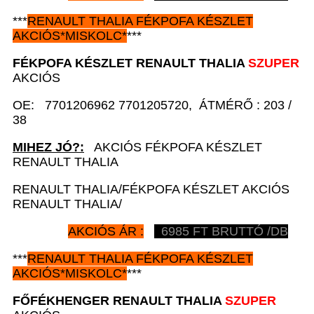
***
RENAULT
THALIA FÉKPOFA KÉSZLET
AKCIÓS
*
MISKOLC*
***
FÉKPOFA KÉSZLET
RENAULT
THALIA
SZUPER
AKCIÓS
OE: 7701206962 7701205720, ÁTMÉRŐ : 203 /
38
MIHEZ JÓ?:
AKCIÓS FÉKPOFA KÉSZLET
RENAULT THALIA
RENAULT THALIA/FÉKPOFA KÉSZLET AKCIÓS
RENAULT THALIA/
AKCIÓS ÁR :
6985
FT BRUTTÓ /DB
***
RENAULT
THALIA FÉKPOFA KÉSZLET
AKCIÓS
*
MISKOLC*
***
FŐFÉKHENGER
RENAULT
THALIA
SZUPER