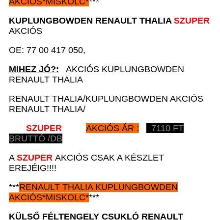
AKCIÓS
*
MISKOLC*
***
KUPLUNGBOWDEN
RENAULT
THALIA
SZUPER
AKCIÓS
OE: 77 00 417 050,
MIHEZ JÓ?:
AKCIÓS KUPLUNGBOWDEN
RENAULT THALIA
RENAULT THALIA/KUPLUNGBOWDEN AKCIÓS
RENAULT THALIA/
SZUPER
AKCIÓS ÁR :
7110
FT
BRUTTÓ /DB
A
SZUPER
AKCIÓS CSAK A KÉSZLET
EREJÉIG!!!!
***
RENAULT
THALIA KUPLUNGBOWDEN
AKCIÓS
*
MISKOLC*
***
KÜLSŐ FÉLTENGELY CSUKLÓ
RENAULT