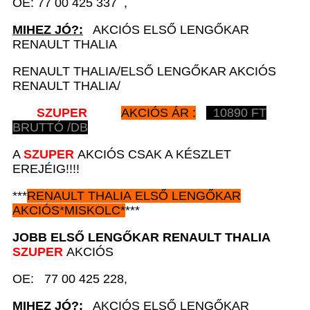
OE: 77 00 425 337 ,
MIHEZ JÓ?:
AKCIÓS ELSŐ LENGŐKAR
RENAULT THALIA
RENAULT THALIA/ELSŐ LENGŐKAR AKCIÓS
RENAULT THALIA/
SZUPER
AKCIÓS ÁR :
10890
FT
BRUTTÓ /DB
A
SZUPER
AKCIÓS CSAK A KÉSZLET
EREJÉIG!!!!
***
RENAULT
THALIA ELSŐ LENGŐKAR
AKCIÓS
*
MISKOLC*
***
JOBB ELSŐ LENGŐKAR
RENAULT
THALIA
SZUPER
AKCIÓS
OE: 77 00 425 228,
MIHEZ JÓ?:
AKCIÓS ELSŐ LENGŐKAR