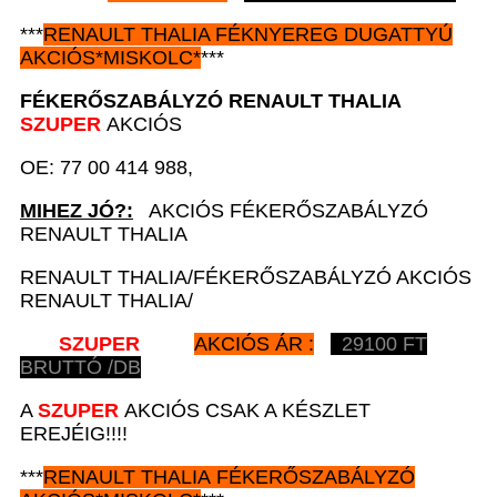
***
RENAULT
THALIA FÉKNYEREG DUGATTYÚ
AKCIÓS
*
MISKOLC*
***
FÉKERŐSZABÁLYZÓ
RENAULT
THALIA
SZUPER
AKCIÓS
OE: 77 00 414 988,
MIHEZ JÓ?:
AKCIÓS FÉKERŐSZABÁLYZÓ
RENAULT THALIA
RENAULT THALIA/FÉKERŐSZABÁLYZÓ AKCIÓS
RENAULT THALIA/
SZUPER
AKCIÓS ÁR :
29100
FT
BRUTTÓ /DB
A
SZUPER
AKCIÓS CSAK A KÉSZLET
EREJÉIG!!!!
***
RENAULT
THALIA FÉKERŐSZABÁLYZÓ