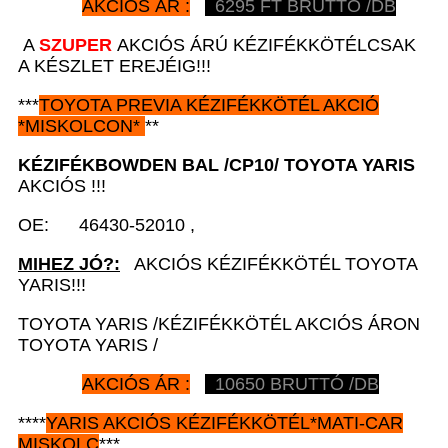
AKCIÓS ÁR :
6295
FT BRUTTÓ /DB
A
SZUPER
AKCIÓS ÁRÚ KÉZIFÉKKÖTÉLCSAK
A KÉSZLET EREJÉIG!!!
***
TOYOTA
PREVIA
KÉZIFÉKKÖTÉL AKCIÓ
*
MISKOLCON*
**
KÉZIFÉKBOWDEN BAL
/CP10/ TOYOTA YARIS
AKCIÓS !!!
OE: 46430-52010 ,
MIHEZ JÓ?:
AKCIÓS KÉZIFÉKKÖTÉL TOYOTA
YARIS!!!
TOYOTA YARIS /KÉZIFÉKKÖTÉL AKCIÓS ÁRON
TOYOTA YARIS /
AKCIÓS ÁR :
10650 BRUTTÓ /DB
****
YARIS AKCIÓS KÉZIFÉKKÖTÉL*MATI-CAR
MISKOLC
***