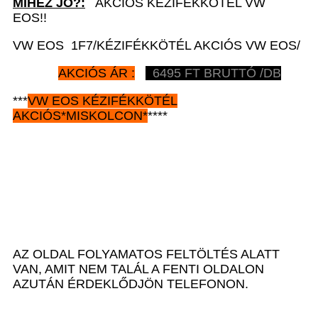
MIHEZ JÓ?:
AKCIÓS KÉZIFÉKKÖTÉL VW
EOS!!
VW EOS 1F7/KÉZIFÉKKÖTÉL AKCIÓS VW EOS/
AKCIÓS ÁR :
6495
FT BRUTTÓ /DB
***
VW EOS
KÉZIFÉKKÖTÉL
AKCIÓS
*
MISKOLCON*
****
AZ OLDAL FOLYAMATOS FELTÖLTÉS ALATT
VAN, AMIT NEM TALÁL A FENTI OLDALON
AZUTÁN ÉRDEKLŐDJÖN TELEFONON.