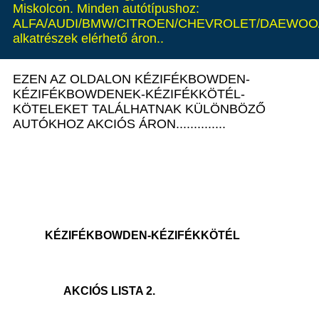
Miskolcon. Minden autótípushoz:
ALFA/AUDI/BMW/CITROEN/CHEVROLET/DAEWOO/
alkatrészek elérhető áron..
EZEN AZ OLDALON KÉZIFÉKBOWDEN-
KÉZIFÉKBOWDENEK-KÉZIFÉKKÖTÉL-
KÖTELEKET TALÁLHATNAK KÜLÖNBÖZŐ
AUTÓKHOZ AKCIÓS ÁRON..............
KÉZIFÉKBOWDEN-KÉZIFÉKKÖTÉL
AKCIÓS LISTA 2.