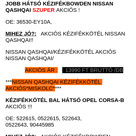
JOBB HÁTSÓ KÉZIFÉKBOWDEN
NISSAN
QASHQAI
SZUPER
AKCIÓS !
OE: 36530-EY10A,
MIHEZ JÓ?:
AKCIÓS KÉZIFÉKKÖTÉL NISSAN
QASHQAI!!
NISSAN QASHQAI/KÉZIFÉKKÖTÉL AKCIÓS
NISSAN QASHQAI/
AKCIÓS ÁR :
13990
FT BRUTTÓ /DB
***
NISSAN
QASHQAI
KÉZIFÉKKÖTÉL
AKCIÓS
*
MISKOLC*
***
KÉZIFÉKKÖTÉL BAL HÁTSÓ OPEL CORSA-B
AKCIÓS !!!
OE: 522615, 0522615, 522643,
0522643, 90445985