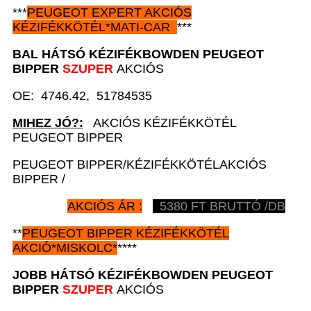
***
PEUGEOT EXPERT AKCIÓS
KÉZIFÉKKÖTÉL*MATI-CAR
***
BAL HÁTSÓ KÉZIFÉKBOWDEN
PEUGEOT
BIPPER
SZUPER
AKCIÓS
OE: 4746.42, 51784535
MIHEZ JÓ?:
AKCIÓS KÉZIFÉKKÖTÉL
PEUGEOT BIPPER
PEUGEOT BIPPER/KÉZIFÉKKÖTÉLAKCIÓS
BIPPER /
AKCIÓS ÁR :
5380 FT BRUTTÓ /DB
**
PEUGEOT BIPPER
KÉZIFÉKKÖTÉL
AKCIÓ
*
MISKOLC*
****
JOBB HÁTSÓ KÉZIFÉKBOWDEN
PEUGEOT
BIPPER
SZUPER
AKCIÓS