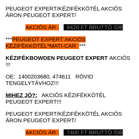
PEUGEOT EXPERT/KÉZIFÉKKÖTÉL AKCIÓS
ÁRON PEUGEOT EXPERT/
AKCIÓS ÁR :
8420 FT BRUTTÓ /DB
***
PEUGEOT EXPERT AKCIÓS
KÉZIFÉKKÖTÉL*MATI-CAR
***
KÉZIFÉKBOWDEN
PEUGEOT EXPERT
AKCIÓS
!!!
OE: 1400203680, 474611 RÖVID
TENGELYTÁVHOZ!!!
MIHEZ JÓ?:
AKCIÓS KÉZIFÉKKÖTÉL
PEUGEOT EXPERT!!!
PEUGEOT EXPERT/KÉZIFÉKKÖTÉL AKCIÓS
ÁRON PEUGEOT EXPERT/
AKCIÓS ÁR :
7400 FT BRUTTÓ /DB