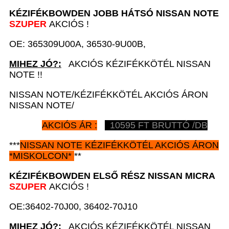
KÉZIFÉKBOWDEN JOBB HÁTSÓ
NISSAN NOTE
SZUPER
AKCIÓS !
OE: 365309U00A, 36530-9U00B,
MIHEZ JÓ?:
AKCIÓS KÉZIFÉKKÖTÉL NISSAN
NOTE !!
NISSAN NOTE/KÉZIFÉKKÖTÉL AKCIÓS ÁRON
NISSAN NOTE/
AKCIÓS ÁR :
10595
FT BRUTTÓ /DB
***
NISSAN NOTE
KÉZIFÉKKÖTÉL AKCIÓS ÁRON
*
MISKOLCON*
**
KÉZIFÉKBOWDEN ELSŐ RÉSZ
NISSAN MICRA
SZUPER
AKCIÓS !
OE:36402-70J00, 36402-70J10
MIHEZ JÓ?:
AKCIÓS KÉZIFÉKKÖTÉL NISSAN