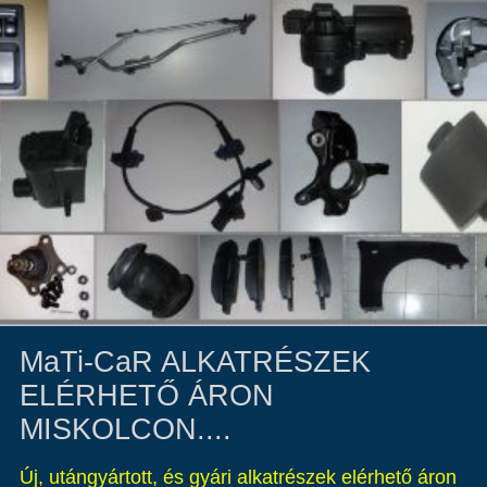
MaTi-CaR ALKATRÉSZEK
ELÉRHETŐ ÁRON
MISKOLCON....
Új, utángyártott, és gyári alkatrészek elérhető áron