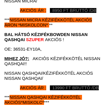
NISSAN MICRA/
AKCIÓS ÁR :
8950
FT BRUTTÓ /DB
***
NISSAN
MICRA KÉZIFÉKKÖTÉL AKCIÓS
ÁRON
*
MISKOLCON*
**
BAL HÁTSÓ KÉZIFÉKBOWDEN
NISSAN
QASHQAI
SZUPER
AKCIÓS !
OE: 36531-EY10A,
MIHEZ JÓ?:
AKCIÓS KÉZIFÉKKÖTÉL NISSAN
QASHQAI!!
NISSAN QASHQAI/KÉZIFÉKKÖTÉL AKCIÓS
NISSAN QASHQAI/
AKCIÓS ÁR :
13990
FT BRUTTÓ /DB
***
NISSAN
QASHQAI
KÉZIFÉKKÖTÉL
AKCIÓS
*
MISKOLC*
***