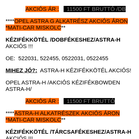
AKCIÓS ÁR :
11500 FT BRUTTÓ /DB
****
OPEL ASTRA G ALKATRÉSZ AKCIÓS ÁRON
*MATI-CAR MISKOLC
**
KÉZIFÉKKÖTÉL
/DOBFÉKESHEZ/ASTRA-H
AKCIÓS !!!
OE: 522031, 522455, 0522031, 0522455
MIHEZ JÓ?:
ASTRA-H KÉZIFÉKKÖTÉL AKCIÓS!
OPEL ASTRA-H /AKCIÓS KÉZIFÉKBOWDEN
ASTRA-H/
AKCIÓS ÁR :
11500 FT BRUTTÓ
****
ASTRA-H ALKATRÉSZEK AKCIÓS ÁRON
*MATI-CAR MISKOLC
**
KÉZIFÉKKÖTÉL
/TÁRCSAFÉKESHEZ/ASTRA-H
AKCIÓS !!!