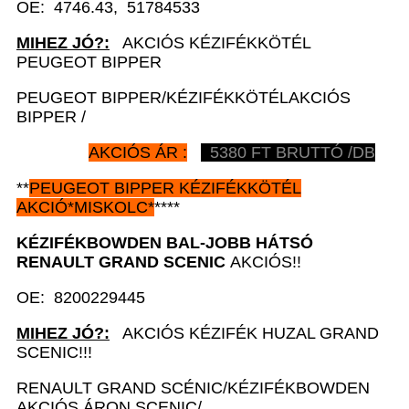
OE: 4746.43, 51784533
MIHEZ JÓ?:
AKCIÓS KÉZIFÉKKÖTÉL
PEUGEOT BIPPER
PEUGEOT BIPPER/KÉZIFÉKKÖTÉLAKCIÓS
BIPPER /
AKCIÓS ÁR :
5380 FT BRUTTÓ /DB
**
PEUGEOT BIPPER
KÉZIFÉKKÖTÉL
AKCIÓ
*
MISKOLC*
****
KÉZIFÉKBOWDEN BAL-JOBB HÁTSÓ
RENAULT GRAND SCENIC
AKCIÓS!!
OE: 8200229445
MIHEZ JÓ?:
AKCIÓS KÉZIFÉK HUZAL GRAND
SCENIC!!!
RENAULT GRAND SCÉNIC/KÉZIFÉKBOWDEN
AKCIÓS ÁRON SCENIC/