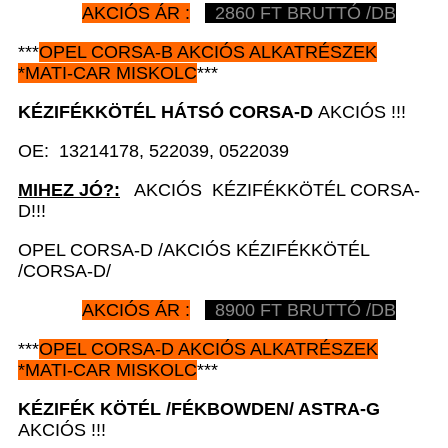
AKCIÓS ÁR :
2860 FT BRUTTÓ /DB
***
OPEL CORSA-B AKCIÓS ALKATRÉSZEK
*MATI-CAR MISKOLC
***
KÉZIFÉKKÖTÉL HÁTSÓ
CORSA-D
AKCIÓS !!!
OE: 13214178, 522039, 0522039
MIHEZ JÓ?:
AKCIÓS KÉZIFÉKKÖTÉL CORSA-
D!!!
OPEL CORSA-D /AKCIÓS KÉZIFÉKKÖTÉL
/CORSA-D/
AKCIÓS ÁR :
8900 FT BRUTTÓ /DB
***
OPEL CORSA-D AKCIÓS ALKATRÉSZEK
*MATI-CAR MISKOLC
***
KÉZIFÉK KÖTÉL /FÉKBOWDEN/
ASTRA-G
AKCIÓS !!!