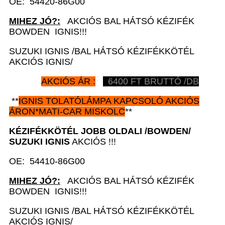
OE: 54420-86G00
MIHEZ JÓ?:
AKCIÓS BAL HÁTSÓ KÉZIFÉK
BOWDEN IGNIS!!!
SUZUKI IGNIS /BAL HÁTSÓ KÉZIFÉKKÖTÉL
AKCIÓS IGNIS/
AKCIÓS ÁR :
6400 FT BRUTTÓ /DB
**
IGNIS TOLATÓLÁMPA KAPCSOLÓ AKCIÓS
ÁRON*MATI-CAR MISKOLC
**
KÉZIFÉKKÖTÉL JOBB OLDALI /BOWDEN/
SUZUKI IGNIS
AKCIÓS !!!
OE: 54410-86G00
MIHEZ JÓ?:
AKCIÓS BAL HÁTSÓ KÉZIFÉK
BOWDEN IGNIS!!!
SUZUKI IGNIS /BAL HÁTSÓ KÉZIFÉKKÖTÉL
AKCIÓS IGNIS/