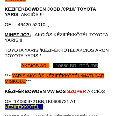
KÉZIFÉKBOWDEN JOBB
/CP10/ TOYOTA
YARIS
AKCIÓS !!!
OE: 46420-52010 ,
MIHEZ JÓ?:
AKCIÓS KÉZIFÉKKÖTÉL TOYOTA
YARIS!!!
TOYOTA YARIS /KÉZIFÉKKÖTÉL AKCIÓS ÁRON
TOYOTA YARIS /
AKCIÓS ÁR :
10650 BRUTTÓ /DB
****
YARIS AKCIÓS KÉZIFÉKKÖTÉL*MATI-CAR
MISKOLC
***
KÉZIFÉKBOWDEN VW EOS
SZUPER
AKCIÓS
OE: 1K0609721BB,1K0609721 AT ,
KÉZIFÉKKÖTÉL