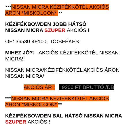
***
NISSAN
MICRA KÉZIFÉKKÖTÉL AKCIÓS
ÁRON
*
MISKOLCON*
**
KÉZIFÉKBOWDEN JOBB HÁTSÓ
NISSAN MICRA
SZUPER
AKCIÓS !
OE: 36530-4F100, DOBFÉKES
MIHEZ JÓ?:
AKCIÓS KÉZIFÉKKÖTÉL NISSAN
MICRA!!
NISSAN MICRA/KÉZIFÉKKÖTÉL AKCIÓS ÁRON
NISSAN MICRA/
AKCIÓS ÁR :
9200
FT BRUTTÓ /DB
***
NISSAN
MICRA KÉZIFÉKKÖTÉL AKCIÓS
ÁRON
*
MISKOLCON*
**
KÉZIFÉKBOWDEN BAL HÁTSÓ
NISSAN MICRA
SZUPER
AKCIÓS !