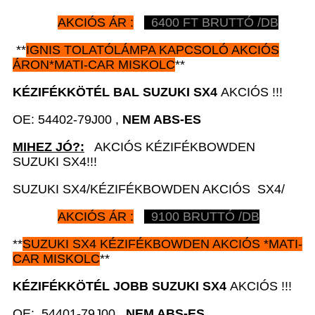
AKCIÓS ÁR :
6400 FT BRUTTÓ /DB
**
IGNIS TOLATÓLÁMPA KAPCSOLÓ AKCIÓS
ÁRON*MATI-CAR MISKOLC
**
KÉZIFÉKKÖTÉL BAL
SUZUKI SX4
AKCIÓS !!!
OE: 54402-79J00 ,
NEM ABS-ES
MIHEZ JÓ?:
AKCIÓS KÉZIFÉKBOWDEN
SUZUKI SX4!!!
SUZUKI SX4/KÉZIFÉKBOWDEN AKCIÓS SX4/
AKCIÓS ÁR :
9100
BRUTTÓ /DB
**
SUZUKI SX4 KÉZIFÉKBOWDEN AKCIÓS *MATI-
CAR MISKOLC
**
KÉZIFÉKKÖTÉL JOBB
SUZUKI SX4
AKCIÓS !!!
OE: 54401-79J00 ,
NEM ABS-ES