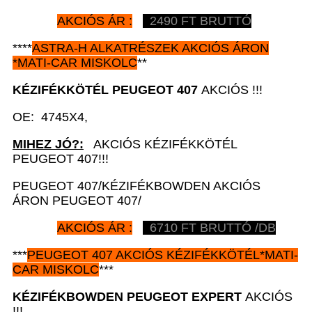
AKCIÓS ÁR :
2490 FT BRUTTÓ
****
ASTRA-H ALKATRÉSZEK AKCIÓS ÁRON
*MATI-CAR MISKOLC
**
KÉZIFÉKKÖTÉL
PEUGEOT 407
AKCIÓS !!!
OE: 4745X4,
MIHEZ JÓ?:
AKCIÓS KÉZIFÉKKÖTÉL
PEUGEOT 407!!!
PEUGEOT 407/KÉZIFÉKBOWDEN AKCIÓS
ÁRON PEUGEOT 407/
AKCIÓS ÁR :
6710 FT BRUTTÓ /DB
***
PEUGEOT 407 AKCIÓS
KÉZIFÉKKÖTÉL*MATI-
CAR
MISKOLC
***
KÉZIFÉKBOWDEN
PEUGEOT EXPERT
AKCIÓS
!!!