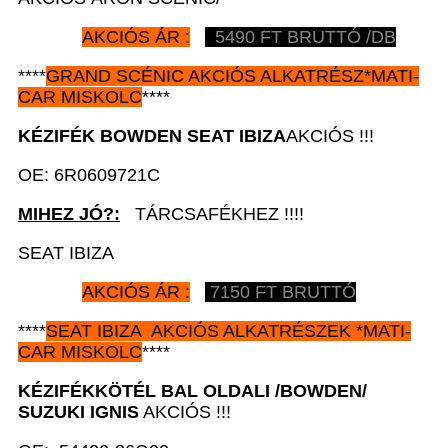
AKCIÓS ÁR :
5490 FT BRUTTÓ /DB
****
GRAND SCÉNIC AKCIÓS ALKATRÉSZ
*MATI-
CAR
MISKOLC
****
KÉZIFÉK BOWDEN
SEAT IBIZA
AKCIÓS !!!
OE: 6R0609721C
MIHEZ JÓ?:
TÁRCSAFÉKHEZ !!!!
SEAT IBIZA
AKCIÓS ÁR :
7150 FT BRUTTÓ
****
SEAT IBIZA AKCIÓS ALKATRÉSZEK *MATI-
CAR MISKOLC
****
KÉZIFÉKKÖTÉL BAL OLDALI /BOWDEN/
SUZUKI IGNIS
AKCIÓS !!!