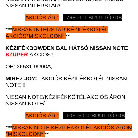
NISSAN INTERSTAR/
AKCIÓS ÁR :
7680
FT BRUTTÓ /DB
***
NISSAN
INTERSTAR
KÉZIFÉKKÖTÉL
AKCIÓS
*
MISKOLCON*
**
KÉZIFÉKBOWDEN BAL HÁTSÓ
NISSAN NOTE
SZUPER
AKCIÓS !
OE: 36531-9U00A,
MIHEZ JÓ?:
AKCIÓS KÉZIFÉKKÖTÉL NISSAN
NOTE !!
NISSAN NOTE/KÉZIFÉKKÖTÉL AKCIÓS ÁRON
NISSAN NOTE/
AKCIÓS ÁR :
10595
FT BRUTTÓ /DB
***
NISSAN NOTE
KÉZIFÉKKÖTÉL AKCIÓS ÁRON
*
MISKOLCON*
**