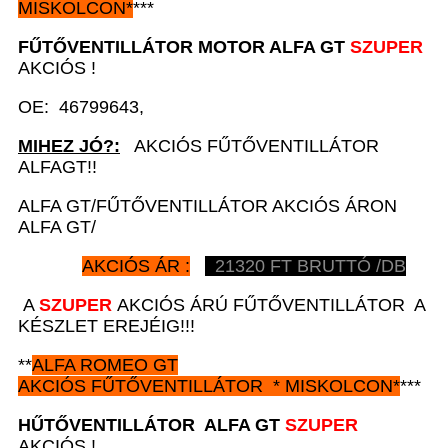
MISKOLCON*
***
FŰTŐVENTILLÁTOR MOTOR
A
LFA GT
SZUPER
AKCIÓS !
OE: 46799643,
MIHEZ JÓ?:
AKCIÓS FŰTŐVENTILLÁTOR
ALFAGT!!
ALFA GT/FŰTŐVENTILLÁTOR AKCIÓS ÁRON
ALFA GT/
AKCIÓS ÁR :
21320
FT BRUTTÓ /DB
A
SZUPER
AKCIÓS ÁRÚ FŰTŐVENTILLÁTOR A
KÉSZLET EREJÉIG!!!
**
ALFA ROMEO GT
AKCIÓS
FŰTŐVENTILLÁTOR *
MISKOLCON*
***
HŰTŐVENTILLÁTOR
A
LFA GT
SZUPER
AKCIÓS !