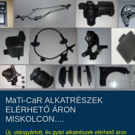
MaTi-CaR ALKATRÉSZEK
ELÉRHETŐ ÁRON
MISKOLCON....
Új, utángyártott, és gyári alkatrészek elérhető áron