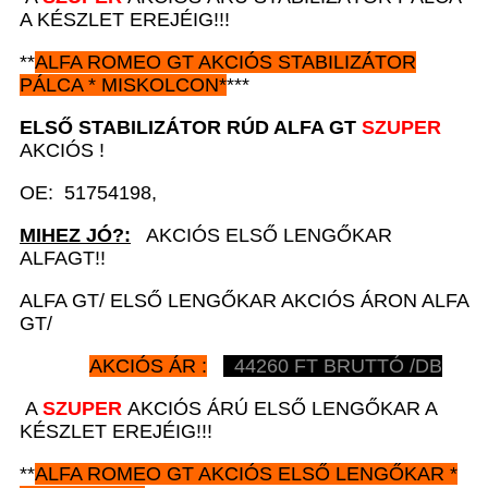
A KÉSZLET EREJÉIG!!!
**
ALFA ROMEO GT
AKCIÓS
STABILIZÁTOR
PÁLCA *
MISKOLCON*
***
ELSŐ STABILIZÁTOR RÚD
A
LFA GT
SZUPER
AKCIÓS !
OE: 51754198,
MIHEZ JÓ?:
AKCIÓS ELSŐ LENGŐKAR
ALFAGT!!
ALFA GT/ ELSŐ LENGŐKAR AKCIÓS ÁRON ALFA
GT/
AKCIÓS ÁR :
44260
FT BRUTTÓ /DB
A
SZUPER
AKCIÓS ÁRÚ ELSŐ LENGŐKAR A
KÉSZLET EREJÉIG!!!
**
ALFA ROMEO GT
AKCIÓS
ELSŐ LENGŐKAR *