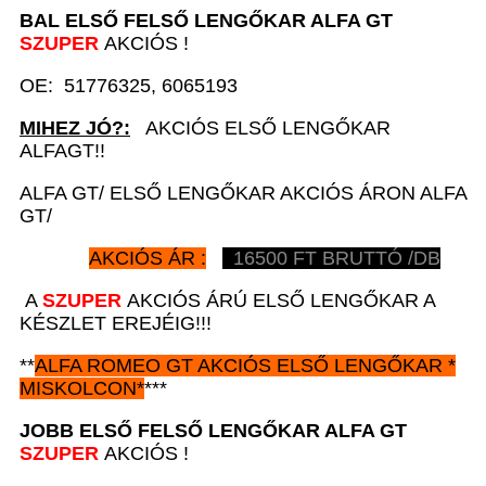
BAL ELSŐ FELSŐ LENGŐKAR A
LFA GT
SZUPER
AKCIÓS !
OE: 51776325, 6065193
MIHEZ JÓ?:
AKCIÓS ELSŐ LENGŐKAR
ALFAGT!!
ALFA GT/ ELSŐ LENGŐKAR AKCIÓS ÁRON ALFA
GT/
AKCIÓS ÁR :
16500
FT BRUTTÓ /DB
A
SZUPER
AKCIÓS ÁRÚ ELSŐ LENGŐKAR A
KÉSZLET EREJÉIG!!!
**
ALFA ROMEO GT
AKCIÓS
ELSŐ LENGŐKAR *
MISKOLCON*
***
JOBB ELSŐ FELSŐ LENGŐKAR A
LFA GT
SZUPER
AKCIÓS !