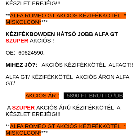
KÉSZLET EREJÉIG!!!
**
ALFA ROMEO GT
AKCIÓS
KÉZIFÉKKÖTÉL *
MISKOLCON*
***
KÉZIFÉKBOWDEN HÁTSÓ JOBB A
LFA GT
SZUPER
AKCIÓS !
OE: 60624590,
MIHEZ JÓ?:
AKCIÓS KÉZIFÉKKÖTÉL ALFAGT!!
ALFA GT/ KÉZIFÉKKÖTÉL AKCIÓS ÁRON ALFA
GT/
AKCIÓS ÁR :
5890
FT BRUTTÓ /DB
A
SZUPER
AKCIÓS ÁRÚ KÉZIFÉKKÖTÉL A
KÉSZLET EREJÉIG!!!
**
ALFA ROMEO GT
AKCIÓS
KÉZIFÉKKÖTÉL *
MISKOLCON*
***