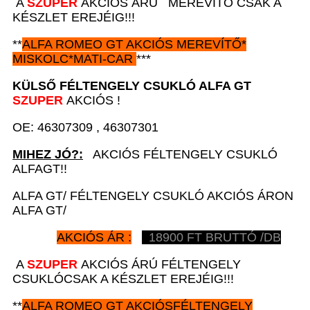
A
SZUPER
AKCIÓS ÁRÚ MEREVÍTŐ CSAK A
KÉSZLET EREJÉIG!!!
**
ALFA ROMEO GT
AKCIÓS
MEREVÍTŐ*
MISKOLC*MATI-CAR
***
KÜLSŐ FÉLTENGELY CSUKLÓ A
LFA GT
SZUPER
AKCIÓS !
OE: 46307309 , 46307301
MIHEZ JÓ?:
AKCIÓS FÉLTENGELY CSUKLÓ
ALFAGT!!
ALFA GT/ FÉLTENGELY CSUKLÓ AKCIÓS ÁRON
ALFA GT/
AKCIÓS ÁR :
18900
FT BRUTTÓ /DB
A
SZUPER
AKCIÓS ÁRÚ FÉLTENGELY
CSUKLÓCSAK A KÉSZLET EREJÉIG!!!
**
ALFA ROMEO GT
AKCIÓS
FÉLTENGELY