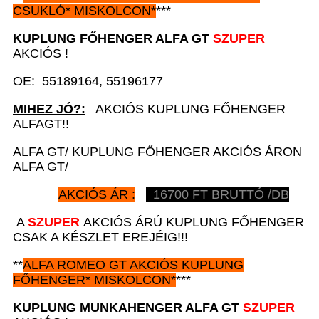
CSUKLÓ*
MISKOLCON*
***
KUPLUNG FŐHENGER A
LFA GT
SZUPER
AKCIÓS !
OE: 55189164, 55196177
MIHEZ JÓ?:
AKCIÓS KUPLUNG FŐHENGER
ALFAGT!!
ALFA GT/ KUPLUNG FŐHENGER AKCIÓS ÁRON
ALFA GT/
AKCIÓS ÁR :
16700
FT BRUTTÓ /DB
A
SZUPER
AKCIÓS ÁRÚ KUPLUNG FŐHENGER
CSAK A KÉSZLET EREJÉIG!!!
**
ALFA ROMEO GT
AKCIÓS
KUPLUNG
FŐHENGER*
MISKOLCON*
***
KUPLUNG MUNKAHENGER A
LFA GT
SZUPER