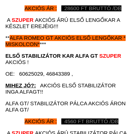
AKCIÓS ÁR :
28600
FT BRUTTÓ /DB
A
SZUPER
AKCIÓS ÁRÚ ELSŐ LENGŐKAR A
KÉSZLET EREJÉIG!!!
**
ALFA ROMEO GT
AKCIÓS
ELSŐ LENGŐKAR *
MISKOLCON*
***
ELSŐ STABILIZÁTOR KAR A
LFA GT
SZUPER
AKCIÓS !
OE: 60625029, 46843389 ,
MIHEZ JÓ?:
AKCIÓS ELSŐ STABILIZÁTOR
INGA ALFAGT!!
ALFA GT/ STABILIZÁTOR PÁLCA AKCIÓS ÁRON
ALFA GT/
AKCIÓS ÁR :
4560
FT BRUTTÓ /DB
A
SZUPER
AKCIÓS ÁRÚ STABILIZÁTOR PÁLCA