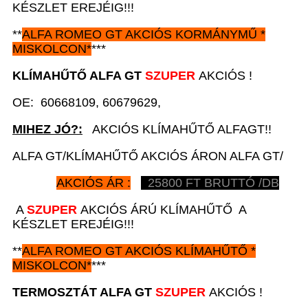
KÉSZLET EREJÉIG!!!
**
ALFA ROMEO GT
AKCIÓS
KORMÁNYMŰ
*
MISKOLCON*
***
KLÍMAHŰTŐ
A
LFA GT
SZUPER
AKCIÓS !
OE: 60668109, 60679629,
MIHEZ JÓ?:
AKCIÓS KLÍMAHŰTŐ ALFAGT!!
ALFA GT/KLÍMAHŰTŐ AKCIÓS ÁRON ALFA GT/
AKCIÓS ÁR :
25800
FT BRUTTÓ /DB
A
SZUPER
AKCIÓS ÁRÚ KLÍMAHŰTŐ A
KÉSZLET EREJÉIG!!!
**
ALFA ROMEO GT
AKCIÓS
KLÍMAHŰTŐ
*
MISKOLCON*
***
TERMOSZTÁT
A
LFA GT
SZUPER
AKCIÓS !