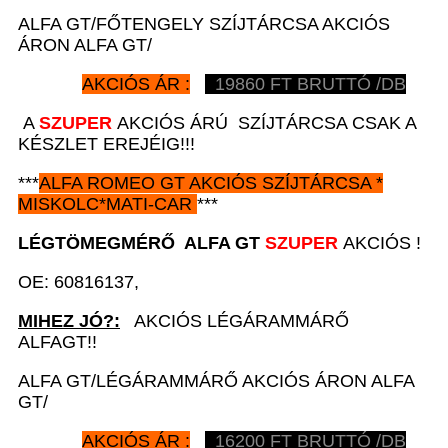
ALFA GT/FŐTENGELY SZÍJTÁRCSA AKCIÓS
ÁRON ALFA GT/
AKCIÓS ÁR :
19860
FT BRUTTÓ /DB
A
SZUPER
AKCIÓS ÁRÚ SZÍJTÁRCSA CSAK A
KÉSZLET EREJÉIG!!!
***
ALFA ROMEO GT
AKCIÓS SZÍJTÁRCSA
*
MISKOLC*MATI-CAR
***
LÉGTÖMEGMÉRŐ
ALFA GT
SZUPER
AKCIÓS !
OE: 60816137,
MIHEZ JÓ?:
AKCIÓS LÉGÁRAMMÁRŐ
ALFAGT!!
ALFA GT/LÉGÁRAMMÁRŐ AKCIÓS ÁRON ALFA
GT/
AKCIÓS ÁR :
16200
FT BRUTTÓ /DB