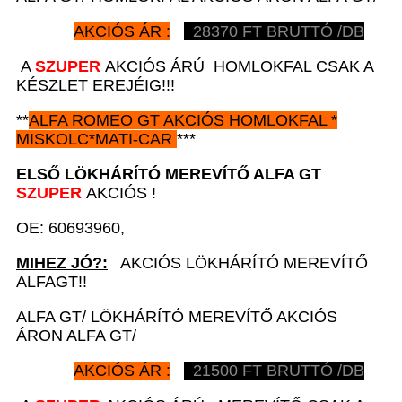
AKCIÓS ÁR :
28370
FT BRUTTÓ /DB
A
SZUPER
AKCIÓS ÁRÚ HOMLOKFAL CSAK A
KÉSZLET EREJÉIG!!!
**
ALFA ROMEO GT
AKCIÓS
HOMLOKFAL *
MISKOLC*MATI-CAR
***
ELSŐ LÖKHÁRÍTÓ MEREVÍTŐ A
LFA GT
SZUPER
AKCIÓS !
OE: 60693960,
MIHEZ JÓ?:
AKCIÓS LÖKHÁRÍTÓ MEREVÍTŐ
ALFAGT!!
ALFA GT/ LÖKHÁRÍTÓ MEREVÍTŐ AKCIÓS
ÁRON ALFA GT/
AKCIÓS ÁR :
21500
FT BRUTTÓ /DB