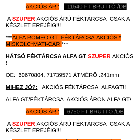
AKCIÓS ÁR :
11540
FT BRUTTÓ /DB
A
SZUPER
AKCIÓS ÁRÚ FÉKTÁRCSA CSAK A
KÉSZLET EREJÉIG!!!
***
ALFA ROMEO GT
FÉKTÁRCSA AKCIÓS
*
MISKOLC*MATI-CAR
***
HÁTSÓ FÉKTÁRCSA
ALFA GT
SZUPER
AKCIÓS
!
OE: 60670804, 71739571 ÁTMÉRŐ :241mm
MIHEZ JÓ?:
AKCIÓS FÉKTÁRCSA ALFAGT!!
ALFA GT/FÉKTÁRCSA AKCIÓS ÁRON ALFA GT/
AKCIÓS ÁR :
6750
FT BRUTTÓ /DB
A
SZUPER
AKCIÓS ÁRÚ FÉKTÁRCSA CSAK A
KÉSZLET EREJÉIG!!!