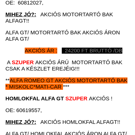
OE: 60812027,
MIHEZ JÓ?:
AKCIÓS MOTORTARTÓ BAK
ALFAGT!!
ALFA GT/ MOTORTARTÓ BAK AKCIÓS ÁRON
ALFA GT/
AKCIÓS ÁR :
2
4200
FT BRUTTÓ /DB
A
SZUPER
AKCIÓS ÁRÚ MOTORTARTÓ BAK
CSAK A KÉSZLET EREJÉIG!!!
**
ALFA ROMEO GT
AKCIÓS
MOTORTARTÓ BAK
*
MISKOLC*MATI-CAR
***
HOMLOKFAL A
LFA GT
SZUPER
AKCIÓS !
OE: 60619557,
MIHEZ JÓ?:
AKCIÓS HOMLOKFAL ALFAGT!!
ALFA GT/ HOMLOKFAL AKCIÓS ÁRON ALFA GT/