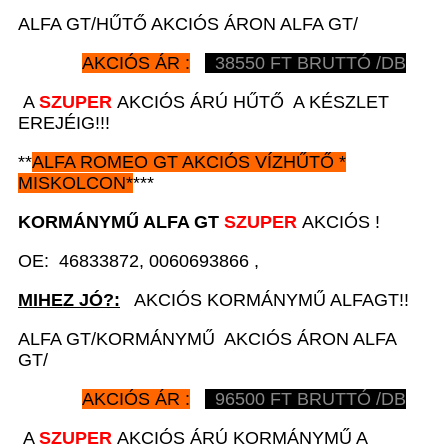
ALFA GT/HŰTŐ AKCIÓS ÁRON ALFA GT/
AKCIÓS ÁR :
38550
FT BRUTTÓ /DB
A
SZUPER
AKCIÓS ÁRÚ HŰTŐ A KÉSZLET
EREJÉIG!!!
**
ALFA ROMEO GT
AKCIÓS VÍZHŰTŐ
*
MISKOLCON*
***
KORMÁNYMŰ
A
LFA GT
SZUPER
AKCIÓS !
OE: 46833872, 0060693866 ,
MIHEZ JÓ?:
AKCIÓS KORMÁNYMŰ ALFAGT!!
ALFA GT/KORMÁNYMŰ AKCIÓS ÁRON ALFA
GT/
AKCIÓS ÁR :
96500
FT BRUTTÓ /DB
A
SZUPER
AKCIÓS ÁRÚ KORMÁNYMŰ A