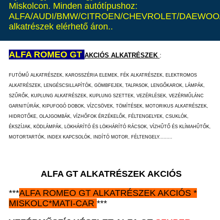
Miskolcon. Minden autótípushoz:
ALFA/AUDI/BMW/CITROEN/CHEVROLET/DAEWOO/
alkatrészek elérhető áron..
ALFA ROMEO GT
AKCIÓS ALKATRÉSZEK
:
FUTÓMŰ ALKATRÉSZEK, KAROSSZÉRIA ELEMEK, FÉK ALKATRÉSZEK, ELEKTROMOS
ALKATRÉSZEK, LENGÉSCSILLAPÍTÓK, GÖMBFEJEK, TALPASOK, LENGŐKAROK, LÁMPÁK,
SZŰRŐK, KUPLUNG ALKATRÉSZEK, KUPLUNG SZETTEK, VEZÉRLÉSEK, VEZÉRMŰLÁNC
GARNITÚRÁK, KIPUFOGÓ DOBOK, VÍZCSÖVEK, TÖMÍTÉSEK, MOTORIKUS ALKATRÉSZEK,
HIDROTŐKE, OLAJGOMBÁK, VÍZHŐFOK ÉRZÉKELŐK, FÉLTENGELYEK, CSUKLÓK,
ÉKSZÍJAK, KÖDLÁMPÁK, LÖKHÁRÍTÓ ÉS LÖKHÁRÍTÓ RÁCSOK, VÍZHŰTŐ ÉS KLÍMAHŰTŐK,
MOTORTARTÓK, INDEX KAPCSOLÓK, INDÍTÓ MOTOR, FÉLTENGELY.........
ALFA GT ALKATRÉSZEK AKCIÓS
***
ALFA ROMEO GT
ALKATRÉSZEK
AKCIÓS
*
MISKOLC*MATI-CAR
***