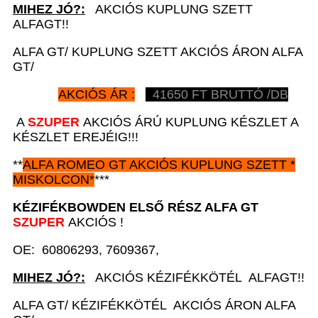
MIHEZ JÓ?:
AKCIÓS KUPLUNG SZETT
ALFAGT!!
ALFA GT/ KUPLUNG SZETT AKCIÓS ÁRON ALFA
GT/
AKCIÓS ÁR :
41650
FT BRUTTÓ /DB
A
SZUPER
AKCIÓS ÁRÚ KUPLUNG KÉSZLET A
KÉSZLET EREJÉIG!!!
**
ALFA ROMEO GT
AKCIÓS
KUPLUNG SZETT *
MISKOLCON*
***
KÉZIFÉKBOWDEN ELSŐ RÉSZ A
LFA GT
SZUPER
AKCIÓS !
OE: 60806293, 7609367,
MIHEZ JÓ?:
AKCIÓS KÉZIFÉKKÖTÉL ALFAGT!!
ALFA GT/ KÉZIFÉKKÖTÉL AKCIÓS ÁRON ALFA