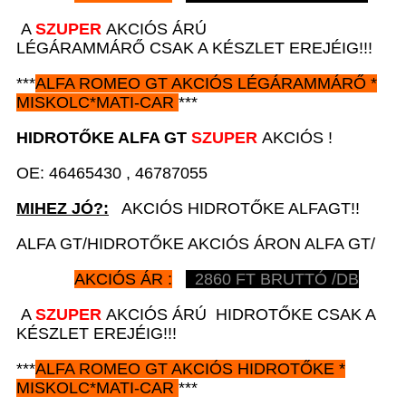
A
SZUPER
AKCIÓS ÁRÚ
LÉGÁRAMMÁRŐ CSAK A KÉSZLET EREJÉIG!!!
***
ALFA ROMEO GT
AKCIÓS
LÉGÁRAMMÁRŐ *
MISKOLC*MATI-CAR
***
HIDROTŐKE
ALFA GT
SZUPER
AKCIÓS !
OE: 46465430 , 46787055
MIHEZ JÓ?:
AKCIÓS HIDROTŐKE ALFAGT!!
ALFA GT/HIDROTŐKE AKCIÓS ÁRON ALFA GT/
AKCIÓS ÁR :
2860
FT BRUTTÓ /DB
A
SZUPER
AKCIÓS ÁRÚ HIDROTŐKE CSAK A
KÉSZLET EREJÉIG!!!
***
ALFA ROMEO GT
AKCIÓS
HIDROTŐKE *
MISKOLC*MATI-CAR
***