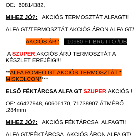
OE: 60814382,
MIHEZ JÓ?:
AKCIÓS TERMOSZTÁT ALFAGT!!
ALFA GT/TERMOSZTÁT AKCIÓS ÁRON ALFA GT/
AKCIÓS ÁR :
10980
FT BRUTTÓ /DB
A
SZUPER
AKCIÓS ÁRÚ TERMOSZTÁT A
KÉSZLET EREJÉIG!!!
**
ALFA ROMEO GT
AKCIÓS
TERMOSZTÁT
*
MISKOLCON*
***
ELSŐ FÉKTÁRCSA
ALFA GT
SZUPER
AKCIÓS !
OE: 46427948, 60606170, 71738907 ÁTMÉRŐ
:284mm
MIHEZ JÓ?:
AKCIÓS FÉKTÁRCSA ALFAGT!!
ALFA GT/FÉKTÁRCSA AKCIÓS ÁRON ALFA GT/