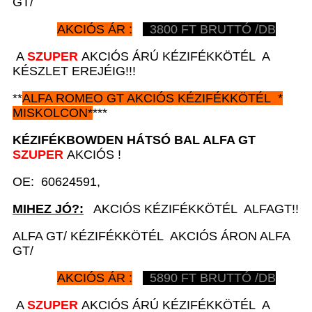
GT/
AKCIÓS ÁR :
3800
FT BRUTTÓ /DB
A
SZUPER
AKCIÓS ÁRÚ KÉZIFÉKKÖTÉL A
KÉSZLET EREJÉIG!!!
**
ALFA ROMEO GT
AKCIÓS
KÉZIFÉKKÖTÉL *
MISKOLCON*
***
KÉZIFÉKBOWDEN HÁTSÓ BAL A
LFA GT
SZUPER
AKCIÓS !
OE: 60624591,
MIHEZ JÓ?:
AKCIÓS KÉZIFÉKKÖTÉL ALFAGT!!
ALFA GT/ KÉZIFÉKKÖTÉL AKCIÓS ÁRON ALFA
GT/
AKCIÓS ÁR :
5890
FT BRUTTÓ /DB
A
SZUPER
AKCIÓS ÁRÚ KÉZIFÉKKÖTÉL A