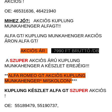
AKCIÓS !
OE: 46531636, 46421940
MIHEZ JÓ?:
AKCIÓS KUPLUNG
MUNKAHENGER ALFAGT!!
ALFA GT/ KUPLUNG MUNKAHENGER AKCIÓS
ÁRON ALFA GT/
AKCIÓS ÁR :
7990
FT BRUTTÓ /DB
A
SZUPER
AKCIÓS ÁRÚ KUPLUNG
MUNKAHENGER A KÉSZLET EREJÉIG!!!
**
ALFA ROMEO GT
AKCIÓS
KUPLUNG
MUNKAHENGER*
MISKOLCON*
***
KUPLUNG KÉSZLET A
LFA GT
SZUPER
AKCIÓS
!
OE: 55189479, 55190737,