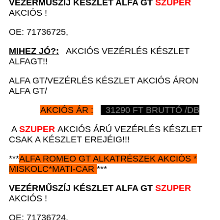
VEZÉRMŰSZÍJ KÉSZLET
ALFA GT
SZUPER
AKCIÓS !
OE: 71736725,
MIHEZ JÓ?:
AKCIÓS VEZÉRLÉS KÉSZLET
ALFAGT!!
ALFA GT/VEZÉRLÉS KÉSZLET AKCIÓS ÁRON
ALFA GT/
AKCIÓS ÁR :
31290
FT BRUTTÓ /DB
A
SZUPER
AKCIÓS ÁRÚ VEZÉRLÉS KÉSZLET
CSAK A KÉSZLET EREJÉIG!!!
***
ALFA ROMEO GT
ALKATRÉSZEK
AKCIÓS
*
MISKOLC*MATI-CAR
***
VEZÉRMŰSZÍJ KÉSZLET
ALFA GT
SZUPER
AKCIÓS !
OE: 71736724,