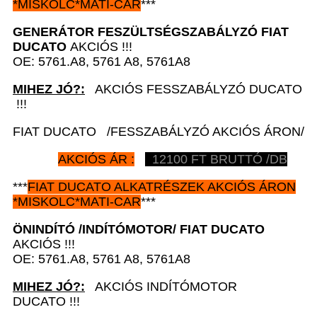
*
MISKOLC*MATI-CAR
***
GENERÁTOR FESZÜLTSÉGSZABÁLYZÓ
FIAT
DUCATO
AKCIÓS !!!
OE: 5761.A8, 5761 A8, 5761A8
MIHEZ JÓ?:
AKCIÓS FESSZABÁLYZÓ DUCATO
!!!
FIAT DUCATO /FESSZABÁLYZÓ AKCIÓS ÁRON/
AKCIÓS ÁR :
12100 FT BRUTTÓ /DB
***
FIAT DUCATO
ALKATRÉSZEK
AKCIÓS ÁRON
*
MISKOLC*MATI-CAR
***
ÖNINDÍTÓ /INDÍTÓMOTOR/
FIAT DUCATO
AKCIÓS !!!
OE: 5761.A8, 5761 A8, 5761A8
MIHEZ JÓ?:
AKCIÓS INDÍTÓMOTOR
DUCATO !!!