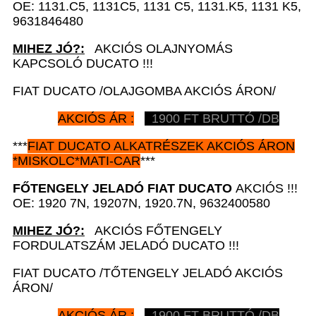
OE: 1131.C5, 1131C5, 1131 C5, 1131.K5, 1131 K5,
9631846480
MIHEZ JÓ?:
AKCIÓS OLAJNYOMÁS
KAPCSOLÓ DUCATO !!!
FIAT DUCATO /OLAJGOMBA AKCIÓS ÁRON/
AKCIÓS ÁR :
1900 FT BRUTTÓ /DB
***
FIAT DUCATO
ALKATRÉSZEK
AKCIÓS ÁRON
*
MISKOLC*MATI-CAR
***
FŐTENGELY JELADÓ
FIAT DUCATO
AKCIÓS !!!
OE: 1920 7N, 19207N, 1920.7N, 9632400580
MIHEZ JÓ?:
AKCIÓS FŐTENGELY
FORDULATSZÁM JELADÓ DUCATO !!!
FIAT DUCATO /TŐTENGELY JELADÓ AKCIÓS
ÁRON/
AKCIÓS ÁR :
1900 FT BRUTTÓ /DB