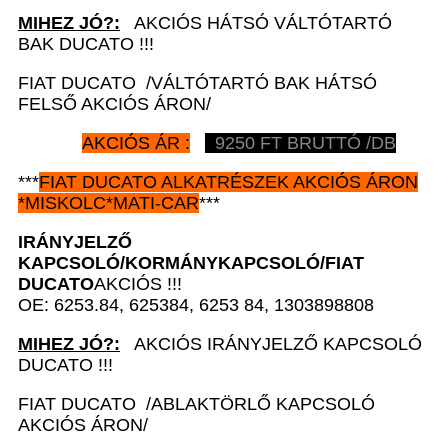
MIHEZ JÓ?:
AKCIÓS HÁTSÓ VÁLTÓTARTÓ
BAK DUCATO !!!
FIAT DUCATO /VÁLTÓTARTÓ BAK HÁTSÓ
FELSŐ AKCIÓS ÁRON/
AKCIÓS ÁR :
9250 FT BRUTTÓ /DB
***
FIAT DUCATO
ALKATRÉSZEK
AKCIÓS ÁRON
*
MISKOLC*MATI-CAR
***
IRÁNYJELZŐ
KAPCSOLÓ/KORMÁNYKAPCSOLÓ/
FIAT
DUCATO
AKCIÓS !!!
OE: 6253.84, 625384, 6253 84, 1303898808
MIHEZ JÓ?:
AKCIÓS IRÁNYJELZŐ KAPCSOLÓ
DUCATO !!!
FIAT DUCATO /ABLAKTÖRLŐ KAPCSOLÓ
AKCIÓS ÁRON/