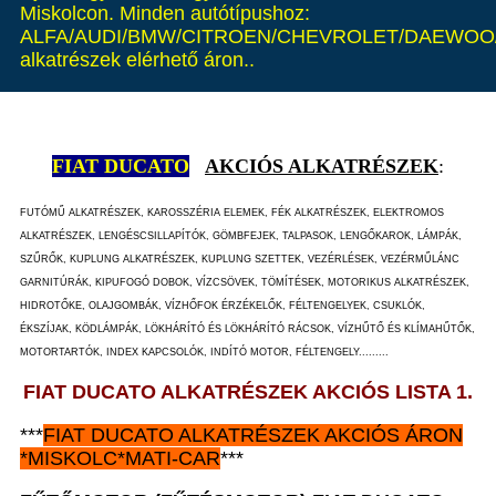
Miskolcon. Minden autótípushoz:
ALFA/AUDI/BMW/CITROEN/CHEVROLET/DAEWOO/
alkatrészek elérhető áron..
FIAT DUCATO
AKCIÓS ALKATRÉSZEK
:
FUTÓMŰ ALKATRÉSZEK, KAROSSZÉRIA ELEMEK, FÉK ALKATRÉSZEK, ELEKTROMOS
ALKATRÉSZEK, LENGÉSCSILLAPÍTÓK, GÖMBFEJEK, TALPASOK, LENGŐKAROK, LÁMPÁK,
SZŰRŐK, KUPLUNG ALKATRÉSZEK, KUPLUNG SZETTEK, VEZÉRLÉSEK, VEZÉRMŰLÁNC
GARNITÚRÁK, KIPUFOGÓ DOBOK, VÍZCSÖVEK, TÖMÍTÉSEK, MOTORIKUS ALKATRÉSZEK,
HIDROTŐKE, OLAJGOMBÁK, VÍZHŐFOK ÉRZÉKELŐK, FÉLTENGELYEK, CSUKLÓK,
ÉKSZÍJAK, KÖDLÁMPÁK, LÖKHÁRÍTÓ ÉS LÖKHÁRÍTÓ RÁCSOK, VÍZHŰTŐ ÉS KLÍMAHŰTŐK,
MOTORTARTÓK, INDEX KAPCSOLÓK, INDÍTÓ MOTOR, FÉLTENGELY.........
FIAT DUCATO ALKATRÉSZEK AKCIÓS LISTA 1.
***
FIAT DUCATO
ALKATRÉSZEK
AKCIÓS ÁRON
*
MISKOLC*MATI-CAR
***