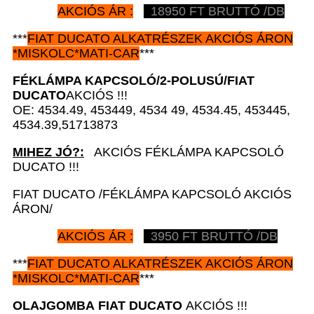
AKCIÓS ÁR :
18950 FT BRUTTÓ /DB
***
FIAT DUCATO
ALKATRÉSZEK
AKCIÓS ÁRON
*
MISKOLC*MATI-CAR
***
FÉKLÁMPA KAPCSOLÓ/2-POLUSÚ/
FIAT
DUCATO
AKCIÓS !!!
OE: 4534.49, 453449, 4534 49, 4534.45, 453445,
4534.39,51713873
MIHEZ JÓ?:
AKCIÓS FÉKLÁMPA KAPCSOLÓ
DUCATO !!!
FIAT DUCATO /FÉKLÁMPA KAPCSOLÓ AKCIÓS
ÁRON/
AKCIÓS ÁR :
3950 FT BRUTTÓ /DB
***
FIAT DUCATO
ALKATRÉSZEK
AKCIÓS ÁRON
*
MISKOLC*MATI-CAR
***
OLAJGOMBA
FIAT DUCATO
AKCIÓS !!!