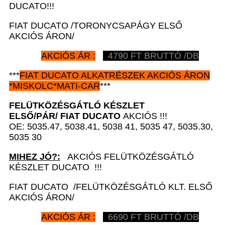
DUCATO!!!
FIAT DUCATO /TORONYCSAPÁGY ELSŐ
AKCIÓS ÁRON/
AKCIÓS ÁR :
4790 FT BRUTTÓ /DB
***
FIAT DUCATO
ALKATRÉSZEK
AKCIÓS ÁRON
*
MISKOLC*MATI-CAR
***
FELÜTKÖZÉSGÁTLÓ KÉSZLET
ELSŐ/PÁR/
FIAT DUCATO
AKCIÓS !!!
OE: 5035.47, 5038.41, 5038 41, 5035 47, 5035.30,
5035 30
MIHEZ JÓ?:
AKCIÓS FELÜTKÖZÉSGÁTLÓ
KÉSZLET DUCATO !!!
FIAT DUCATO /FELÜTKÖZÉSGÁTLÓ KLT. ELSŐ
AKCIÓS ÁRON/
AKCIÓS ÁR :
6690 FT BRUTTÓ /DB