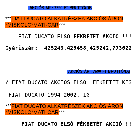
 AKCIÓS ÁR : 3790 FT BRUTTÓ/DB
***
FIAT DUCATO
ALKATRÉSZEK
AKCIÓS ÁRON
*
MISKOLC*MATI-CAR
***
    FIAT DUCATO ELSŐ 
FÉKBETÉT AKCIÓ !!!
Gyáriszám:  425243,425458,425242,773622
 AKCIÓS ÁR : 7690 FT BRUTTÓ/DB
/ FIAT DUCATO AKCIÓS ELSŐ  FÉKBETÉT KÉS
-FIAT DUCATO 1994-2002.-IG
***
FIAT DUCATO
ALKATRÉSZEK
AKCIÓS ÁRON
*
MISKOLC*MATI-CAR
***
     FIAT DUCATO ELSŐ 
FÉKBETÉT AKCIÓ !!