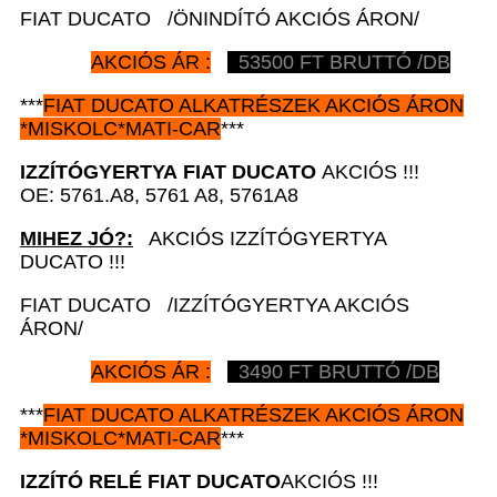
FIAT DUCATO /ÖNINDÍTÓ AKCIÓS ÁRON/
AKCIÓS ÁR :
53500 FT BRUTTÓ /DB
***
FIAT DUCATO
ALKATRÉSZEK
AKCIÓS ÁRON
*
MISKOLC*MATI-CAR
***
IZZÍTÓGYERTYA
FIAT DUCATO
AKCIÓS !!!
OE: 5761.A8, 5761 A8, 5761A8
MIHEZ JÓ?:
AKCIÓS IZZÍTÓGYERTYA
DUCATO !!!
FIAT DUCATO /IZZÍTÓGYERTYA AKCIÓS
ÁRON/
AKCIÓS ÁR :
3490 FT BRUTTÓ /DB
***
FIAT DUCATO
ALKATRÉSZEK
AKCIÓS ÁRON
*
MISKOLC*MATI-CAR
***
IZZÍTÓ RELÉ
FIAT DUCATO
AKCIÓS !!!