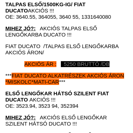
TALPAS ELSŐ/1500KG-IG/
FIAT
DUCATO
AKCIÓS !!!
OE: 3640.55, 364055, 3640 55, 1331640080
MIHEZ JÓ?:
AKCIÓS TALPAS ELSŐ
LENGŐKARBA DUCATO !!!
FIAT DUCATO /TALPAS ELSŐ LENGŐKARBA
AKCIÓS ÁRON/
AKCIÓS ÁR :
5250 BRUTTÓ /DB
***
FIAT DUCATO
ALKATRÉSZEK
AKCIÓS ÁRON
*
MISKOLC*MATI-CAR
***
ELSŐ LENGŐKAR HÁTSÓ SZILENT
FIAT
DUCATO
AKCIÓS !!!
OE: 3523.94, 3523 94, 352394
MIHEZ JÓ?:
AKCIÓS ELSŐ LENGŐKAR
SZILENT HÁTSÓ DUCATO !!!