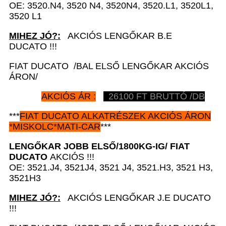
OE: 3520.N4, 3520 N4, 3520N4, 3520.L1, 3520L1,
3520 L1
MIHEZ JÓ?:
AKCIÓS LENGŐKAR B.E
DUCATO !!!
FIAT DUCATO /BAL ELSŐ LENGŐKAR AKCIÓS
ÁRON/
AKCIÓS ÁR :
26100 FT BRUTTÓ /DB
***
FIAT DUCATO
ALKATRÉSZEK
AKCIÓS ÁRON
*
MISKOLC*MATI-CAR
***
LENGŐKAR JOBB ELSŐ/1800KG-IG/
FIAT
DUCATO
AKCIÓS !!!
OE: 3521.J4, 3521J4, 3521 J4, 3521.H3, 3521 H3,
3521H3
MIHEZ JÓ?:
AKCIÓS LENGŐKAR J.E DUCATO
!!!