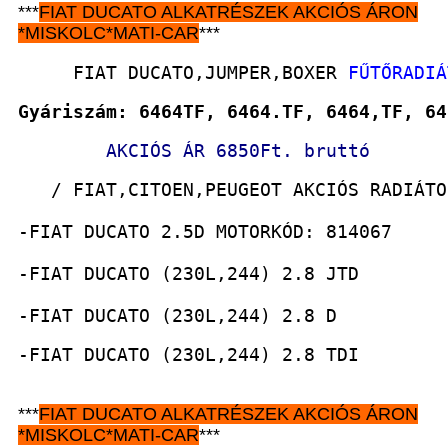
***
FIAT DUCATO
ALKATRÉSZEK
AKCIÓS ÁRON
*
MISKOLC*MATI-CAR
***
     FIAT DUCATO,JUMPER,BOXER 
FŰTŐRADIÁ
Gyáriszám: 6464TF, 6464.TF, 6464,TF, 64
AKCIÓS ÁR 6850Ft. bruttó
   / FIAT,CITOEN,PEUGEOT AKCIÓS RADIÁTO
-FIAT DUCATO 2.5D MOTORKÓD: 814067
-FIAT DUCATO (230L,244) 2.8 JTD
-FIAT DUCATO (230L,244) 2.8 D
-FIAT DUCATO (230L,244) 2.8 TDI
***
FIAT DUCATO
ALKATRÉSZEK
AKCIÓS ÁRON
*
MISKOLC*MATI-CAR
***