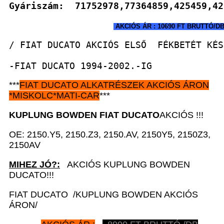
Gyáriszám:  71752978,77364859,425459,42
 AKCIÓS ÁR : 10690 FT BRUTTÓ/D
/ FIAT DUCATO AKCIÓS ELSŐ  FÉKBETÉT KÉS
-FIAT DUCATO 1994-2002.-IG
***
FIAT DUCATO
ALKATRÉSZEK
AKCIÓS ÁRON
*
MISKOLC*MATI-CAR
***
KUPLUNG BOWDEN FIAT DUCATO
AKCIÓS !!!
OE: 2150.Y5, 2150.Z3, 2150.AV, 2150Y5, 2150Z3,
2150AV
MIHEZ JÓ?:
AKCIÓS KUPLUNG BOWDEN
DUCATO!!!
FIAT DUCATO /KUPLUNG BOWDEN AKCIÓS
ÁRON/