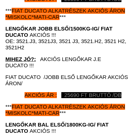
***
FIAT DUCATO
ALKATRÉSZEK
AKCIÓS ÁRON
*
MISKOLC*MATI-CAR
***
LENGŐKAR JOBB ELSŐ/1500KG-IG/
FIAT
DUCATO
AKCIÓS !!!
OE: 3521.J3, 3521J3, 3521 J3, 3521.H2, 3521 H2,
3521H2
MIHEZ JÓ?:
AKCIÓS LENGŐKAR J.E
DUCATO !!!
FIAT DUCATO /JOBB ELSŐ LENGŐKAR AKCIÓS
ÁRON/
AKCIÓS ÁR :
25690
FT BRUTTÓ /DB
***
FIAT DUCATO
ALKATRÉSZEK
AKCIÓS ÁRON
*
MISKOLC*MATI-CAR
***
LENGŐKAR BAL ELSŐ/1800KG-IG/
FIAT
DUCATO
AKCIÓS !!!