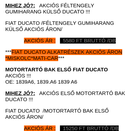
MIHEZ JÓ?:
AKCIÓS FÉLTENGELY
GUMIHARANG KÜLSŐ DUCATO !!!
FIAT DUCATO /FÉLTENGELY GUMIHARANG
KÜLSŐ AKCIÓS ÁRON/
AKCIÓS ÁR :
5580 FT BRUTTÓ /DB
***
FIAT DUCATO
ALKATRÉSZEK
AKCIÓS ÁRON
*
MISKOLC*MATI-CAR
***
MOTORTARTÓ BAK ELSŐ
FIAT DUCATO
AKCIÓS !!!
OE: 1839A6, 1839.A6 1839 A6
MIHEZ JÓ?:
AKCIÓS ELSŐ MOTORTARTÓ BAK
DUCATO !!!
FIAT DUCATO /MOTORTARTÓ BAK ELSŐ
AKCIÓS ÁRON/
AKCIÓS ÁR :
15250 FT BRUTTÓ /DB