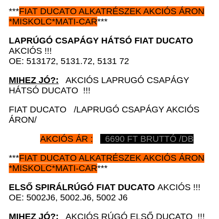
***
FIAT DUCATO
ALKATRÉSZEK
AKCIÓS ÁRON
*
MISKOLC*MATI-CAR
***
LAPRÚGÓ CSAPÁGY HÁTSÓ
FIAT DUCATO
AKCIÓS !!!
OE: 513172, 5131.72, 5131 72
MIHEZ JÓ?:
AKCIÓS LAPRUGÓ CSAPÁGY
HÁTSÓ DUCATO !!!
FIAT DUCATO /LAPRUGÓ CSAPÁGY AKCIÓS
ÁRON/
AKCIÓS ÁR :
6690 FT BRUTTÓ /DB
***
FIAT DUCATO
ALKATRÉSZEK
AKCIÓS ÁRON
*
MISKOLC*MATI-CAR
***
ELSŐ SPIRÁLRÚGÓ
FIAT DUCATO
AKCIÓS !!!
OE: 5002J6, 5002.J6, 5002 J6
MIHEZ JÓ?:
AKCIÓS RÚGÓ ELSŐ DUCATO !!!