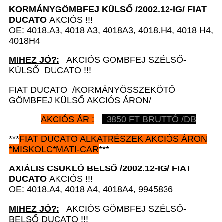
KORMÁNYGÖMBFEJ KÜLSŐ /2002.12-IG/
FIAT
DUCATO
AKCIÓS !!!
OE: 4018.A3, 4018 A3, 4018A3, 4018.H4, 4018 H4,
4018H4
MIHEZ JÓ?:
AKCIÓS GÖMBFEJ SZÉLSŐ-
KÜLSŐ DUCATO !!!
FIAT DUCATO /KORMÁNYÖSSZEKÖTŐ
GÖMBFEJ KÜLSŐ AKCIÓS ÁRON/
AKCIÓS ÁR :
3850 FT BRUTTÓ /DB
***
FIAT DUCATO
ALKATRÉSZEK
AKCIÓS ÁRON
*
MISKOLC*MATI-CAR
***
AXIÁLIS CSUKLÓ BELSŐ /2002.12-IG/
FIAT
DUCATO
AKCIÓS !!!
OE: 4018.A4, 4018 A4, 4018A4, 9945836
MIHEZ JÓ?:
AKCIÓS GÖMBFEJ SZÉLSŐ-
BELSŐ DUCATO !!!