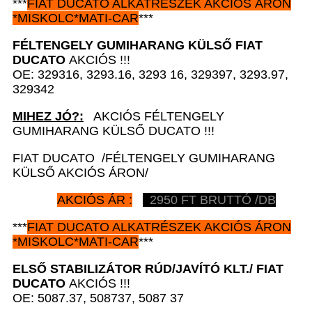
***
FIAT DUCATO
ALKATRÉSZEK
AKCIÓS ÁRON
*
MISKOLC*MATI-CAR
***
FÉLTENGELY GUMIHARANG KÜLSŐ
FIAT
DUCATO
AKCIÓS !!!
OE: 329316, 3293.16, 3293 16, 329397, 3293.97,
329342
MIHEZ JÓ?:
AKCIÓS FÉLTENGELY
GUMIHARANG KÜLSŐ DUCATO !!!
FIAT DUCATO /FÉLTENGELY GUMIHARANG
KÜLSŐ AKCIÓS ÁRON/
AKCIÓS ÁR :
2950 FT BRUTTÓ /DB
***
FIAT DUCATO
ALKATRÉSZEK
AKCIÓS ÁRON
*
MISKOLC*MATI-CAR
***
ELSŐ STABILIZÁTOR RÚD/JAVÍTÓ KLT./
FIAT
DUCATO
AKCIÓS !!!
OE: 5087.37, 508737, 5087 37