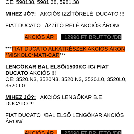
OE: 598138, 5981 38, 5981.38
MIHEZ JÓ?:
AKCIÓS IZZÍTÓRELÉ DUCATO !!!
FIAT DUCATO /IZZÍTÓ RELÉ AKCIÓS ÁRON/
AKCIÓS ÁR :
12990 FT BRUTTÓ /DB
***
FIAT DUCATO
ALKATRÉSZEK
AKCIÓS ÁRON
*
MISKOLC*MATI-CAR
***
LENGŐKAR BAL ELSŐ/1500KG-IG/
FIAT
DUCATO
AKCIÓS !!!
OE: 3520.N3, 3520N3, 3520 N3, 3520.L0, 3520L0,
3520 L0
MIHEZ JÓ?:
AKCIÓS LENGŐKAR B.E
DUCATO !!!
FIAT DUCATO /BAL ELSŐ LENGŐKAR AKCIÓS
ÁRON/
AKCIÓS ÁR :
25690 FT BRUTTÓ /DB