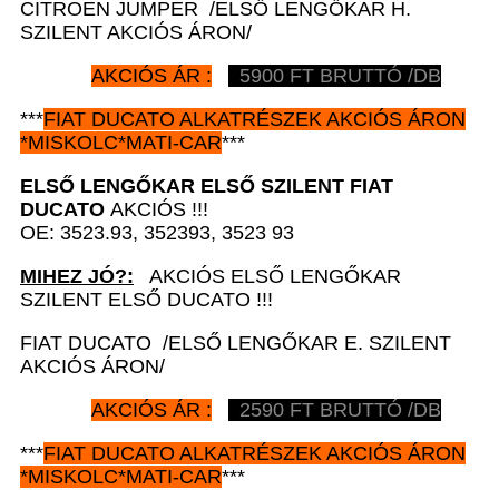
CITROEN JUMPER /ELSŐ LENGŐKAR H.
SZILENT AKCIÓS ÁRON/
AKCIÓS ÁR :
5900 FT BRUTTÓ /DB
***
FIAT DUCATO
ALKATRÉSZEK
AKCIÓS ÁRON
*
MISKOLC*MATI-CAR
***
ELSŐ LENGŐKAR ELSŐ SZILENT
FIAT
DUCATO
AKCIÓS !!!
OE: 3523.93, 352393, 3523 93
MIHEZ JÓ?:
AKCIÓS ELSŐ LENGŐKAR
SZILENT ELSŐ DUCATO !!!
FIAT DUCATO /ELSŐ LENGŐKAR E. SZILENT
AKCIÓS ÁRON/
AKCIÓS ÁR :
2590 FT BRUTTÓ /DB
***
FIAT DUCATO
ALKATRÉSZEK
AKCIÓS ÁRON
*
MISKOLC*MATI-CAR
***