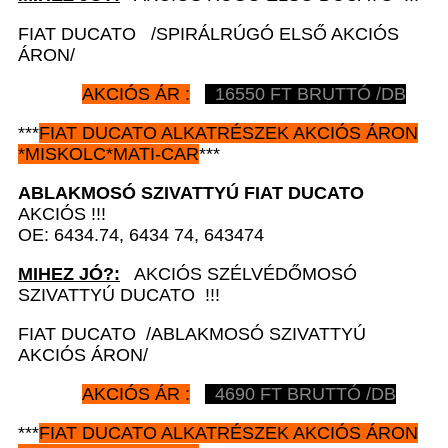
FIAT DUCATO /SPIRÁLRÚGÓ ELSŐ AKCIÓS
ÁRON/
AKCIÓS ÁR :
16550 FT BRUTTÓ /DB
***
FIAT DUCATO
ALKATRÉSZEK
AKCIÓS ÁRON
*
MISKOLC*MATI-CAR
***
ABLAKMOSÓ SZIVATTYÚ
FIAT DUCATO
AKCIÓS !!!
OE: 6434.74, 6434 74, 643474
MIHEZ JÓ?:
AKCIÓS SZÉLVÉDŐMOSÓ
SZIVATTYÚ DUCATO !!!
FIAT DUCATO /ABLAKMOSÓ SZIVATTYÚ
AKCIÓS ÁRON/
AKCIÓS ÁR :
4690 FT BRUTTÓ /DB
***
FIAT DUCATO
ALKATRÉSZEK
AKCIÓS ÁRON