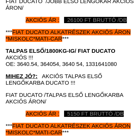
FIAT DUCATO /JOBB ELSŐ LENGŐKAR AKCIÓS
ÁRON/
AKCIÓS ÁR :
26100 FT BRUTTÓ /DB
***
FIAT DUCATO
ALKATRÉSZEK
AKCIÓS ÁRON
*
MISKOLC*MATI-CAR
***
TALPAS ELSŐ/1800KG-IG/
FIAT DUCATO
AKCIÓS !!!
OE: 3640.54, 364054, 3640 54, 1331641080
MIHEZ JÓ?:
AKCIÓS TALPAS ELSŐ
LENGŐKARBA DUCATO !!!
FIAT DUCATO /TALPAS ELSŐ LENGŐKARBA
AKCIÓS ÁRON/
AKCIÓS ÁR :
5150 FT BRUTTÓ /DB
***
FIAT DUCATO
ALKATRÉSZEK
AKCIÓS ÁRON
*
MISKOLC*MATI-CAR
***