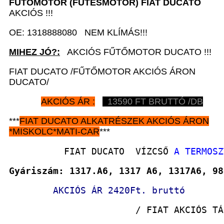
FŰTŐMOTOR (FŰTÉSMOTOR)
FIAT DUCATO
AKCIÓS !!!
OE: 1318888080 NEM KLÍMÁS!!!
MIHEZ JÓ?:
AKCIÓS FŰTŐMOTOR DUCATO !!!
FIAT DUCATO /FŰTŐMOTOR AKCIÓS ÁRON
DUCATO/
AKCIÓS ÁR :
13590 FT BRUTTÓ /DB
***
FIAT DUCATO
ALKATRÉSZEK
AKCIÓS ÁRON
*
MISKOLC*MATI-CAR
***
          FIAT DUCATO  VÍZCSŐ 
A TERMOSZ
Gyáriszám: 1317.A6, 1317 A6, 1317A6, 98
AKCIÓS ÁR 2420Ft. bruttó
                       / FIAT AKCIÓS TÁ