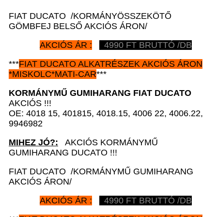
FIAT DUCATO /KORMÁNYÖSSZEKÖTŐ
GÖMBFEJ BELSŐ AKCIÓS ÁRON/
AKCIÓS ÁR :
4990 FT BRUTTÓ /DB
***
FIAT DUCATO
ALKATRÉSZEK
AKCIÓS ÁRON
*
MISKOLC*MATI-CAR
***
KORMÁNYMŰ GUMIHARANG
FIAT DUCATO
AKCIÓS !!!
OE: 4018 15, 401815, 4018.15, 4006 22, 4006.22,
9946982
MIHEZ JÓ?:
AKCIÓS KORMÁNYMŰ
GUMIHARANG DUCATO !!!
FIAT DUCATO /KORMÁNYMŰ GUMIHARANG
AKCIÓS ÁRON/
AKCIÓS ÁR :
4990 FT BRUTTÓ /DB