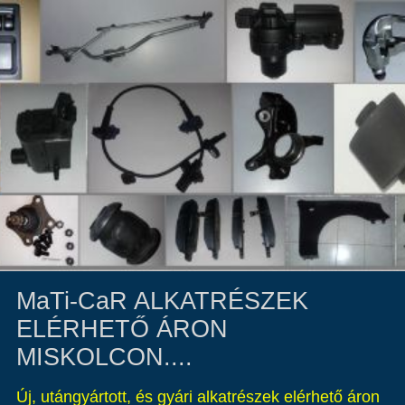
MaTi-CaR ALKATRÉSZEK
ELÉRHETŐ ÁRON
MISKOLCON....
Új, utángyártott, és gyári alkatrészek elérhető áron