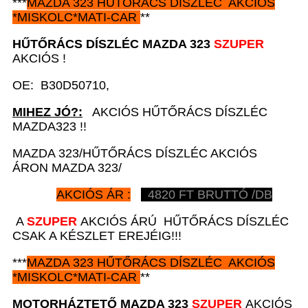
***
MAZDA 323
HŰTŐRÁCS DÍSZLÉC AKCIÓS
*
MISKOLC*MATI-CAR
**
HŰTŐRÁCS DÍSZLÉC MAZDA 323
SZUPER
AKCIÓS !
OE: B30D50710,
MIHEZ JÓ?:
AKCIÓS HŰTŐRÁCS DÍSZLÉC
MAZDA323 !!
MAZDA 323/HŰTŐRÁCS DÍSZLÉC AKCIÓS
ÁRON MAZDA 323/
AKCIÓS ÁR :
4820
FT BRUTTÓ /DB
A
SZUPER
AKCIÓS ÁRÚ HŰTŐRÁCS DÍSZLÉC
CSAK A KÉSZLET EREJÉIG!!!
***
MAZDA 323
HŰTŐRÁCS DÍSZLÉC AKCIÓS
*
MISKOLC*MATI-CAR
**
MOTORHÁZTETŐ MAZDA 323
SZUPER
AKCIÓS