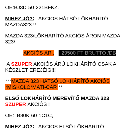
OE:BJ3D-50-221BFKZ,
MIHEZ JÓ?:
AKCIÓS HÁTSÓ LÖKHÁRÍTÓ
MAZDA323 !!
MAZDA 323/LÖKHÁRÍTÓ AKCIÓS ÁRON MAZDA
323/
AKCIÓS ÁR :
29500
FT BRUTTÓ /DB
A
SZUPER
AKCIÓS ÁRÚ LÖKHÁRÍTÓ CSAK A
KÉSZLET EREJÉIG!!!
***
MAZDA 323 HÁTSÓ
LÖKHÁRÍTÓ AKCIÓS
*
MISKOLC*MATI-CAR
**
ELSŐ LÖKHÁRÍTÓ MEREVÍTŐ MAZDA 323
SZUPER
AKCIÓS !
OE: B80K-60-1C1C,
MIHEZ JÓ?:
AKCIÓS ELSŐ LÖKHÁRÍTÓ