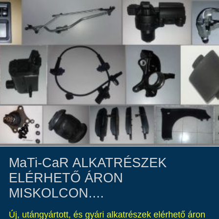
MaTi-CaR ALKATRÉSZEK
ELÉRHETŐ ÁRON
MISKOLCON....
Új, utángyártott, és gyári alkatrészek elérhető áron