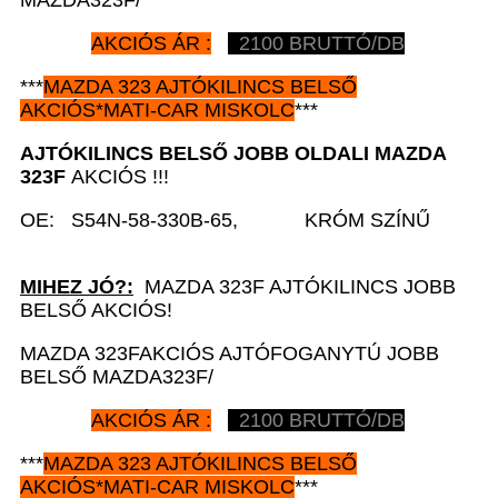
AKCIÓS ÁR :
2100 BRUTTÓ/DB
***
MAZDA 323 AJTÓKILINCS BELSŐ
AKCIÓS*MATI-CAR MISKOLC
***
AJTÓKILINCS BELSŐ JOBB
OLDALI MAZDA
323F
AKCIÓS !!!
OE: S54N-58-330B-65, KRÓM SZÍNŰ
MIHEZ JÓ?:
MAZDA 323F AJTÓKILINCS JOBB
BELSŐ AKCIÓS!
MAZDA 323FAKCIÓS AJTÓFOGANYTÚ JOBB
BELSŐ MAZDA323F/
AKCIÓS ÁR :
2100 BRUTTÓ/DB
***
MAZDA 323 AJTÓKILINCS BELSŐ
AKCIÓS*MATI-CAR MISKOLC
***