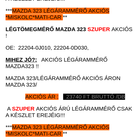
***
MAZDA 323
LÉGÁRAMMÉRŐ AKCIÓS
*
MISKOLC*MATI-CAR
**
LÉGTÖMEGMÉRŐ
MAZDA 323
SZUPER
AKCIÓS
!
OE: 22204-0J010, 22204-0D030,
MIHEZ JÓ?:
AKCIÓS LÉGÁRAMMÉRŐ
MAZDA323 !!
MAZDA 323/LÉGÁRAMMÉRŐ AKCIÓS ÁRON
MAZDA 323/
AKCIÓS ÁR :
23740
FT BRUTTÓ /DB
A
SZUPER
AKCIÓS ÁRÚ LÉGÁRAMMÉRŐ CSAK
A KÉSZLET EREJÉIG!!!
***
MAZDA 323
LÉGÁRAMMÉRŐ AKCIÓS
*
MISKOLC*MATI-CAR
**