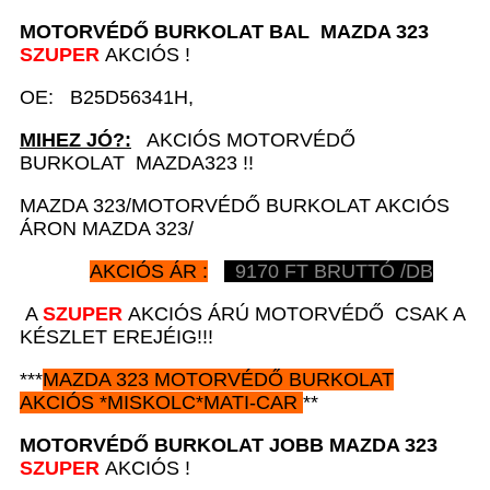
MOTORVÉDŐ BURKOLAT BAL
MAZDA 323
SZUPER
AKCIÓS !
OE: B25D56341H,
MIHEZ JÓ?:
AKCIÓS MOTORVÉDŐ
BURKOLAT MAZDA323 !!
MAZDA 323/MOTORVÉDŐ BURKOLAT AKCIÓS
ÁRON MAZDA 323/
AKCIÓS ÁR :
9170
FT BRUTTÓ /DB
A
SZUPER
AKCIÓS ÁRÚ MOTORVÉDŐ CSAK A
KÉSZLET EREJÉIG!!!
***
MAZDA 323
MOTORVÉDŐ BURKOLAT
AKCIÓS
*
MISKOLC*MATI-CAR
**
MOTORVÉDŐ BURKOLAT JOBB
MAZDA 323
SZUPER
AKCIÓS !