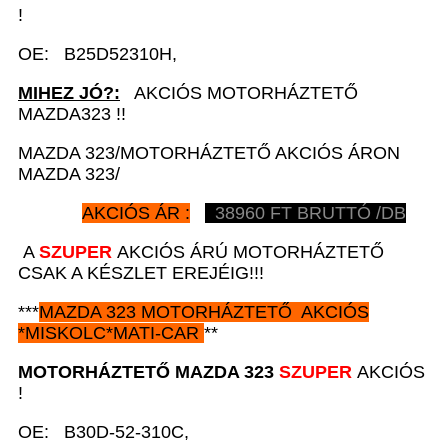
!
OE: B25D52310H,
MIHEZ JÓ?:
AKCIÓS MOTORHÁZTETŐ
MAZDA323 !!
MAZDA 323/MOTORHÁZTETŐ AKCIÓS ÁRON
MAZDA 323/
AKCIÓS ÁR :
38960
FT BRUTTÓ /DB
A
SZUPER
AKCIÓS ÁRÚ MOTORHÁZTETŐ
CSAK A KÉSZLET EREJÉIG!!!
***
MAZDA 323
MOTORHÁZTETŐ AKCIÓS
*
MISKOLC*MATI-CAR
**
MOTORHÁZTETŐ MAZDA 323
SZUPER
AKCIÓS
!
OE: B30D-52-310C,