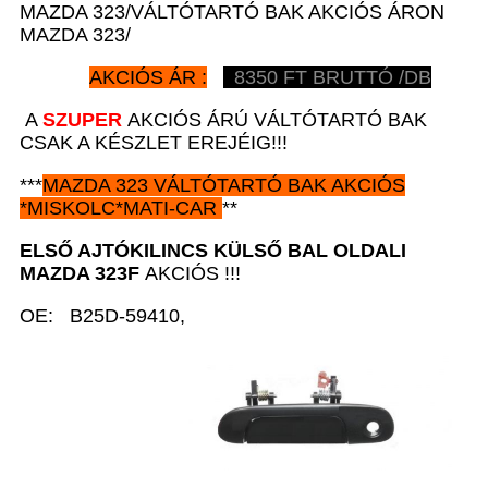
MAZDA 323/VÁLTÓTARTÓ BAK AKCIÓS ÁRON
MAZDA 323/
AKCIÓS ÁR :
8350
FT BRUTTÓ /DB
A
SZUPER
AKCIÓS ÁRÚ VÁLTÓTARTÓ BAK
CSAK A KÉSZLET EREJÉIG!!!
***
MAZDA 323
VÁLTÓTARTÓ BAK AKCIÓS
*
MISKOLC*MATI-CAR
**
ELSŐ AJTÓKILINCS KÜLSŐ BAL
OLDALI
MAZDA 323F
AKCIÓS !!!
OE: B25D-59410,