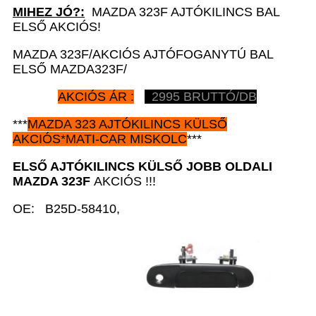
MIHEZ JÓ?:
MAZDA 323F AJTÓKILINCS BAL
ELSŐ AKCIÓS!
MAZDA 323F/AKCIÓS AJTÓFOGANYTÚ BAL
ELSŐ MAZDA323F/
AKCIÓS ÁR :
2995 BRUTTÓ/DB
***
MAZDA 323 AJTÓKILINCS KÜLSŐ
AKCIÓS*MATI-CAR MISKOLC
***
ELSŐ AJTÓKILINCS KÜLSŐ JOBB
OLDALI
MAZDA 323F
AKCIÓS !!!
OE: B25D-58410,