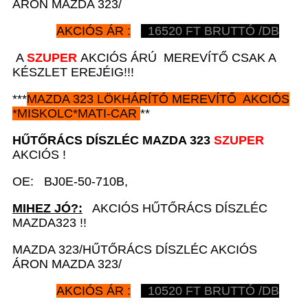
ÁRON MAZDA 323/
AKCIÓS ÁR :
16520
FT BRUTTÓ /DB
A
SZUPER
AKCIÓS ÁRÚ MEREVÍTŐ CSAK A
KÉSZLET EREJÉIG!!!
***
MAZDA 323
LÖKHÁRÍTÓ MEREVÍTŐ AKCIÓS
*
MISKOLC*MATI-CAR
**
HŰTŐRÁCS DÍSZLÉC MAZDA 323
SZUPER
AKCIÓS !
OE: BJ0E-50-710B,
MIHEZ JÓ?:
AKCIÓS HŰTŐRÁCS DÍSZLÉC
MAZDA323 !!
MAZDA 323/HŰTŐRÁCS DÍSZLÉC AKCIÓS
ÁRON MAZDA 323/
AKCIÓS ÁR :
10520
FT BRUTTÓ /DB