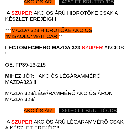
AKCIÓS ÁR :
4250
FT BRUTTÓ /DB
A
SZUPER
AKCIÓS ÁRÚ HIDROTŐKE CSAK A
KÉSZLET EREJÉIG!!!
***
MAZDA 323
HIDROTŐKE AKCIÓS
*
MISKOLC*MATI-CAR
**
LÉGTÖMEGMÉRŐ
MAZDA 323
SZUPER
AKCIÓS
!
OE: FP39-13-215
MIHEZ JÓ?:
AKCIÓS LÉGÁRAMMÉRŐ
MAZDA323 !!
MAZDA 323/LÉGÁRAMMÉRŐ AKCIÓS ÁRON
MAZDA 323/
AKCIÓS ÁR :
36950
FT BRUTTÓ /DB
A
SZUPER
AKCIÓS ÁRÚ LÉGÁRAMMÉRŐ CSAK
A KÉSZLET EREJÉIG!!!