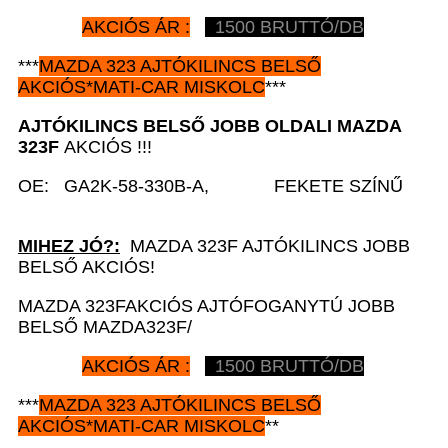
AKCIÓS ÁR :
1500 BRUTTÓ/DB
***
MAZDA 323 AJTÓKILINCS BELSŐ
AKCIÓS*MATI-CAR MISKOLC
***
AJTÓKILINCS BELSŐ JOBB
OLDALI MAZDA
323F
AKCIÓS !!!
OE: GA2K-58-330B-A, FEKETE SZÍNŰ
MIHEZ JÓ?:
MAZDA 323F AJTÓKILINCS JOBB
BELSŐ AKCIÓS!
MAZDA 323FAKCIÓS AJTÓFOGANYTÚ JOBB
BELSŐ MAZDA323F/
AKCIÓS ÁR :
1500 BRUTTÓ/DB
***
MAZDA 323 AJTÓKILINCS BELSŐ
AKCIÓS*MATI-CAR MISKOLC
**