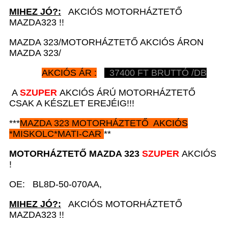
MIHEZ JÓ?:
AKCIÓS MOTORHÁZTETŐ
MAZDA323 !!
MAZDA 323/MOTORHÁZTETŐ AKCIÓS ÁRON
MAZDA 323/
AKCIÓS ÁR :
37400
FT BRUTTÓ /DB
A
SZUPER
AKCIÓS ÁRÚ MOTORHÁZTETŐ
CSAK A KÉSZLET EREJÉIG!!!
***
MAZDA 323
MOTORHÁZTETŐ AKCIÓS
*
MISKOLC*MATI-CAR
**
MOTORHÁZTETŐ MAZDA 323
SZUPER
AKCIÓS
!
OE: BL8D-50-070AA,
MIHEZ JÓ?:
AKCIÓS MOTORHÁZTETŐ
MAZDA323 !!