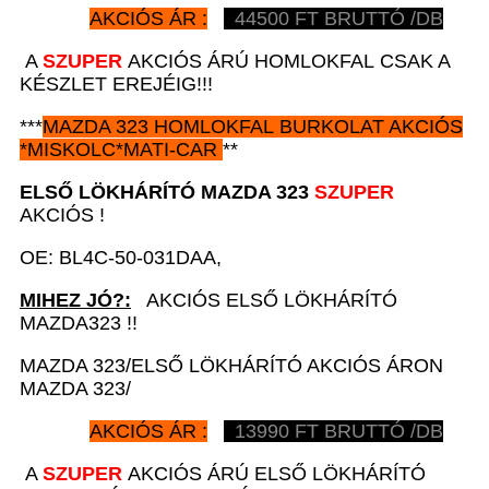
AKCIÓS ÁR :
44500
FT BRUTTÓ /DB
A
SZUPER
AKCIÓS ÁRÚ HOMLOKFAL CSAK A
KÉSZLET EREJÉIG!!!
***
MAZDA 323
HOMLOKFAL BURKOLAT AKCIÓS
*
MISKOLC*MATI-CAR
**
ELSŐ LÖKHÁRÍTÓ
MAZDA 323
SZUPER
AKCIÓS !
OE: BL4C-50-031DAA,
MIHEZ JÓ?:
AKCIÓS ELSŐ LÖKHÁRÍTÓ
MAZDA323 !!
MAZDA 323/ELSŐ LÖKHÁRÍTÓ AKCIÓS ÁRON
MAZDA 323/
AKCIÓS ÁR :
13990
FT BRUTTÓ /DB
A
SZUPER
AKCIÓS ÁRÚ ELSŐ LÖKHÁRÍTÓ