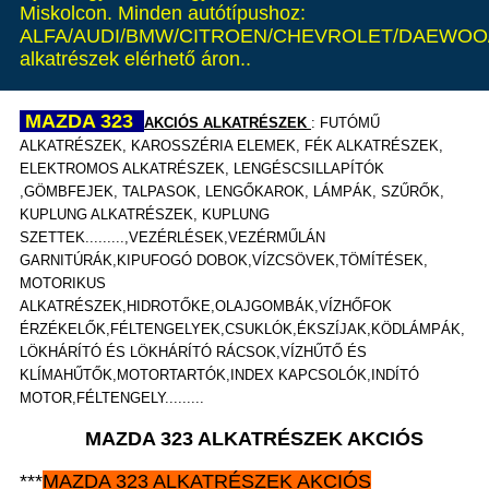
Miskolcon. Minden autótípushoz:
ALFA/AUDI/BMW/CITROEN/CHEVROLET/DAEWOO/
alkatrészek elérhető áron..
MAZDA 323
AKCIÓS ALKATRÉSZEK
: FUTÓMŰ
ALKATRÉSZEK, KAROSSZÉRIA ELEMEK, FÉK ALKATRÉSZEK,
ELEKTROMOS ALKATRÉSZEK, LENGÉSCSILLAPÍTÓK
,GÖMBFEJEK, TALPASOK, LENGŐKAROK, LÁMPÁK,
SZŰRŐK,
KUPLUNG ALKATRÉSZEK, KUPLUNG
SZETTEK.........,VEZÉRLÉSEK,VEZÉRMŰLÁN
GARNITÚRÁK,KIPUFOGÓ DOBOK,VÍZCSÖVEK,TÖMÍTÉSEK,
MOTORIKUS
ALKATRÉSZEK,HIDROTŐKE,OLAJGOMBÁK,VÍZHŐFOK
ÉRZÉKELŐK,FÉLTENGELYEK,CSUKLÓK,ÉKSZÍJAK,KÖDLÁMPÁK,
LÖKHÁRÍTÓ ÉS LÖKHÁRÍTÓ RÁCSOK,VÍZHŰTŐ ÉS
KLÍMAHŰTŐK,MOTORTARTÓK,INDEX KAPCSOLÓK,INDÍTÓ
MOTOR,FÉLTENGELY.........
MAZDA 323 ALKATRÉSZEK AKCIÓS
***
MAZDA 323
ALKATRÉSZEK
AKCIÓS