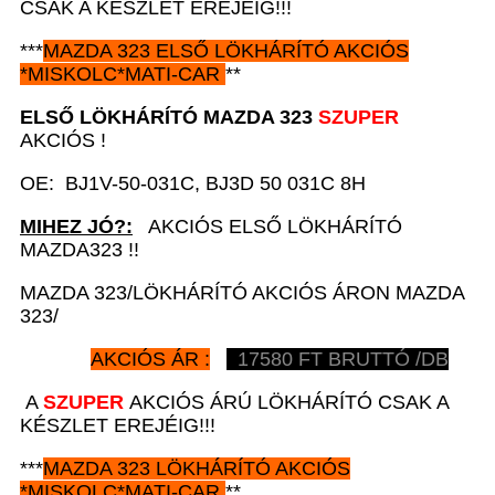
CSAK A KÉSZLET EREJÉIG!!!
***
MAZDA 323
ELSŐ LÖKHÁRÍTÓ AKCIÓS
*
MISKOLC*MATI-CAR
**
ELSŐ LÖKHÁRÍTÓ MAZDA 323
SZUPER
AKCIÓS !
OE: BJ1V-50-031C, BJ3D 50 031C 8H
MIHEZ JÓ?:
AKCIÓS ELSŐ LÖKHÁRÍTÓ
MAZDA323 !!
MAZDA 323/LÖKHÁRÍTÓ AKCIÓS ÁRON MAZDA
323/
AKCIÓS ÁR :
17580
FT BRUTTÓ /DB
A
SZUPER
AKCIÓS ÁRÚ LÖKHÁRÍTÓ CSAK A
KÉSZLET EREJÉIG!!!
***
MAZDA 323
LÖKHÁRÍTÓ AKCIÓS
*
MISKOLC*MATI-CAR
**