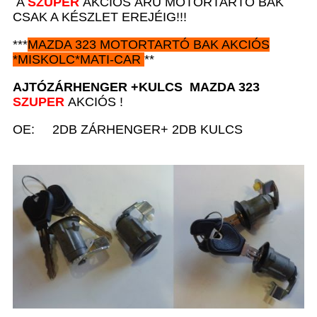
A
SZUPER
AKCIÓS ÁRÚ MOTORTARTÓ BAK
CSAK A KÉSZLET EREJÉIG!!!
***
MAZDA 323
MOTORTARTÓ BAK AKCIÓS
*
MISKOLC*MATI-CAR
**
AJTÓZÁRHENGER +KULCS
MAZDA 323
SZUPER
AKCIÓS !
OE: 2DB ZÁRHENGER+ 2DB KULCS