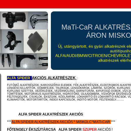
MaTi-CaR ALKATRÉ
ÁRON MISKOL
Új, utángyártott, és gyári alkatrészek 
autótípush
ALFA/AUDI/BMW/CITROEN/CHEVROLET
alkatrészek elérhe
AKCIÓS ALKATRÉSZEK
:
ALFA SPIDER
FUTÓMŰ ALKATRÉSZEK, KAROSSZÉRIA ELEMEK, FÉK ALKATRÉSZEK, ELEKTROMOS ALKATR
LENGÉSCSILLAPÍTÓK, GÖMBFEJEK, TALPASOK, LENGŐKAROK, LÁMPÁK, SZŰRŐK, KUPLUNG
KUPLUNG SZETTEK, VEZÉRLÉSEK, VEZÉRMŰLÁNC GARNITÚRÁK, KIPUFOGÓ DOBOK, VÍZCS
TÖMÍTÉSEK, MOTORIKUS ALKATRÉSZEK, HIDROTŐKE, OLAJGOMBÁK, VÍZHŐFOK ÉRZÉKELŐ
FÉLTENGELYEK, CSUKLÓK, ÉKSZÍJAK, KÖDLÁMPÁK, LÖKHÁRÍTÓ ÉS LÖKHÁRÍTÓ RÁCSOK, V
KLÍMAHŰTŐK, MOTORTARTÓK, INDEX KAPCSOLÓK, INDÍTÓ MOTOR, FÉLTENGELY.........
ALFA SPIDER ALKATRÉSZEK AKCIÓS
***
ALFA SPIDER
ALKATRÉSZEK
AKCIÓS
*
MISKOLC*MATI-CAR
***
FŐTENGELY ÉKSZÍJTÁRCSA
ALFA SPIDER
SZUPER
AKCIÓS !