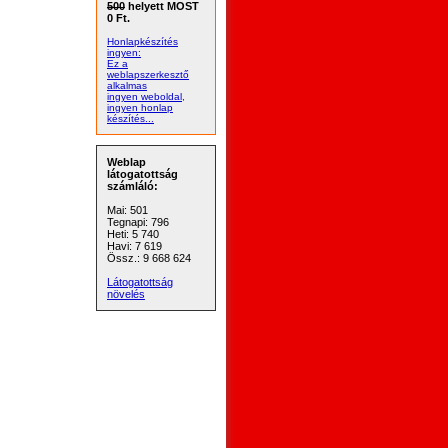
500
helyett MOST
0 Ft.
Honlapkészítés
ingyen:
Ez a
weblapszerkesztő
alkalmas
ingyen weboldal,
ingyen honlap
készítés...
Weblap
látogatottság
számláló:
Mai: 501
Tegnapi: 796
Heti: 5 740
Havi: 7 619
Össz.: 9 668 624
Látogatottság
növelés