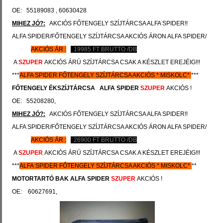
OE: 55189083 , 60630428
MIHEZ JÓ?:
AKCIÓS FŐTENGELY SZÍJTÁRCSA ALFA SPIDER!!
ALFA SPIDER/FŐTENGELY SZÍJTÁRCSA AKCIÓS ÁRON ALFA SPIDER/
AKCIÓS ÁR :
19985
FT BRUTTÓ /DB
A
SZUPER
AKCIÓS ÁRÚ SZÍJTÁRCSA CSAK A KÉSZLET EREJÉIG!!!
***
ALFA SPIDER
FŐTENGELY SZÍJTÁRCSA AKCIÓS
*
MISKOLC*
***
FŐTENGELY ÉKSZÍJTÁRCSA
ALFA SPIDER
SZUPER
AKCIÓS !
OE: 55208280,
MIHEZ JÓ?:
AKCIÓS FŐTENGELY SZÍJTÁRCSA ALFA SPIDER!!
ALFA SPIDER/FŐTENGELY SZÍJTÁRCSA AKCIÓS ÁRON ALFA SPIDER/
AKCIÓS ÁR :
26900
FT BRUTTÓ /DB
A
SZUPER
AKCIÓS ÁRÚ SZÍJTÁRCSA CSAK A KÉSZLET EREJÉIG!!!
***
ALFA SPIDER
FŐTENGELY SZÍJTÁRCSA AKCIÓS
*
MISKOLC*
**
MOTORTARTÓ BAK
ALFA
SPIDER
SZUPER
AKCIÓS !
OE: 60627691,