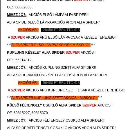
OE: 60682088,
MIHEZ JÓ?:
AKCIÓS ELSŐ LÁMPA ALFA SPIDER!!
ALFA SPIDER/ELSŐ LÁMPA AKCIÓS ÁRON ALFA SPIDER/
AKCIÓS ÁR :
28450
FT BRUTTÓ /DB
A
SZUPER
AKCIÓS ÁRÚ ELSŐ LÁMPA CSAK A KÉSZLET EREJÉIG!!!
***
ALFA SPIDER
ELSŐ LÁMPA AKCIÓS
*
MISKOLC*
***
KUPLUNG KÉSZLET
ALFA SPIDER
SZUPER
AKCIÓS !
OE: 55214812,
MIHEZ JÓ?:
AKCIÓS KUPLUNG SZETT ALFA SPIDER!!
ALFA SPIDER/KUPLUNG SZETT AKCIÓS ÁRON ALFA SPIDER/
AKCIÓS ÁR :
56400
FT BRUTTÓ /DB
A
SZUPER
AKCIÓS ÁRÚ KUPLUNG SZETT CSAK A KÉSZLET EREJÉIG!!!
***
ALFA SPIDER
KUPLUNG SZETT AKCIÓS
*
MISKOLC*
***
KÜLSŐ FÉLTENGELY CSUKLÓ
ALFA SPIDER
SZUPER
AKCIÓS !
OE: 60815227, 60815370
MIHEZ JÓ?:
AKCIÓS FÉLTENGELY CSUKLÓ ALFA SPIDER!!
ALFA SPIDER/FÉLTENGELY CSUKLÓ AKCIÓS ÁRON ALFA SPIDER/