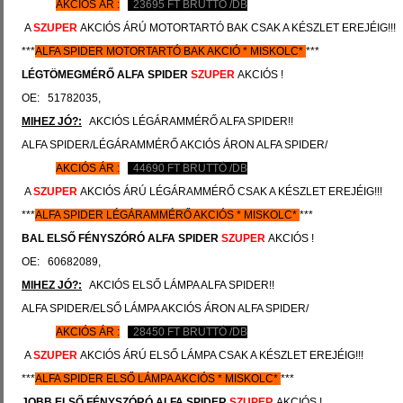
AKCIÓS ÁR :
23695
FT BRUTTÓ /DB
A
SZUPER
AKCIÓS ÁRÚ MOTORTARTÓ BAK CSAK A KÉSZLET EREJÉIG!!!
***
ALFA
SPIDER
MOTORTARTÓ BAK AKCIÓ
*
MISKOLC*
***
LÉGTÖMEGMÉRŐ
ALFA SPIDER
SZUPER
AKCIÓS !
OE: 51782035,
MIHEZ JÓ?:
AKCIÓS LÉGÁRAMMÉRŐ ALFA SPIDER!!
ALFA SPIDER/LÉGÁRAMMÉRŐ AKCIÓS ÁRON ALFA SPIDER/
AKCIÓS ÁR :
44690
FT BRUTTÓ /DB
A
SZUPER
AKCIÓS ÁRÚ LÉGÁRAMMÉRŐ CSAK A KÉSZLET EREJÉIG!!!
***
ALFA SPIDER
LÉGÁRAMMÉRŐ AKCIÓS
*
MISKOLC*
***
BAL ELSŐ FÉNYSZÓRÓ
ALFA SPIDER
SZUPER
AKCIÓS !
OE: 60682089,
MIHEZ JÓ?:
AKCIÓS ELSŐ LÁMPA ALFA SPIDER!!
ALFA SPIDER/ELSŐ LÁMPA AKCIÓS ÁRON ALFA SPIDER/
AKCIÓS ÁR :
28450
FT BRUTTÓ /DB
A
SZUPER
AKCIÓS ÁRÚ ELSŐ LÁMPA CSAK A KÉSZLET EREJÉIG!!!
***
ALFA SPIDER
ELSŐ LÁMPA AKCIÓS
*
MISKOLC*
***
JOBB ELSŐ FÉNYSZÓRÓ
ALFA SPIDER
SZUPER
AKCIÓS !