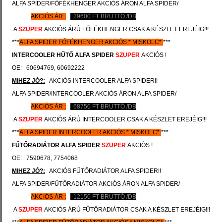
ALFA SPIDER/FŐFÉKHENGER AKCIÓS ÁRON ALFA SPIDER/
AKCIÓS ÁR :
29600
FT BRUTTÓ /DB
A
SZUPER
AKCIÓS ÁRÚ FŐFÉKHENGER CSAK A KÉSZLET EREJÉIG!!!
***
ALFA SPIDER
FŐFÉKHENGER AKCIÓS
*
MISKOLC*
***
INTERCOOLER HŰTŐ
ALFA SPIDER
SZUPER
AKCIÓS !
OE: 60694769, 60692222
MIHEZ JÓ?:
AKCIÓS INTERCOOLER ALFA SPIDER!!
ALFA SPIDER/INTERCOOLER AKCIÓS ÁRON ALFA SPIDER/
AKCIÓS ÁR :
68750
FT BRUTTÓ /DB
A
SZUPER
AKCIÓS ÁRÚ INTERCOOLER CSAK A KÉSZLET EREJÉIG!!!
***
ALFA SPIDER
INTERCOOLER AKCIÓS
*
MISKOLC*
***
FŰTŐRADIÁTOR
ALFA SPIDER
SZUPER
AKCIÓS !
OE: 7590678, 7754068
MIHEZ JÓ?:
AKCIÓS FŰTŐRADIÁTOR ALFA SPIDER!!
ALFA SPIDER/FŰTŐRADIÁTOR AKCIÓS ÁRON ALFA SPIDER/
AKCIÓS ÁR :
12150
FT BRUTTÓ /DB
A
SZUPER
AKCIÓS ÁRÚ FŰTŐRADIÁTOR CSAK A KÉSZLET EREJÉIG!!!