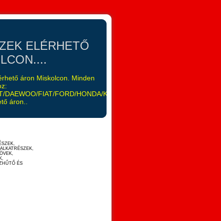
SZEK ELÉRHETŐ
CON....
elérhető áron Miskolcon. Minden
oz:
/DAEWOO/FIAT/FORD/HONDA/KIA/LANCIA/LEXUS/MAZDA/MITSUB
tő áron..
ÉSZEK,
 ALKATRÉSZEK,
ÖVEK,
K,
ÍZHŰTŐ ÉS