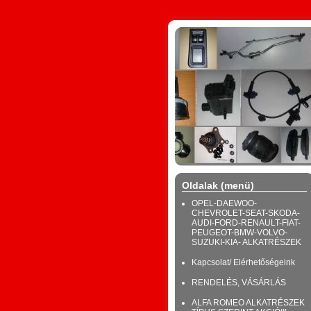
Oldalak (menü)
OPEL-DAEWOO-
CHEVROLET-SEAT-SKODA-
AUDI-FORD-RENAULT-FIAT-
PEUGEOT-BMW-VOLVO-
SUZUKI-KIA- ALKATRÉSZEK
Kapcsolat/ Elérhetőségeink
RENDELÉS, VÁSÁRLÁS
ALFA ROMEO ALKATRÉSZEK