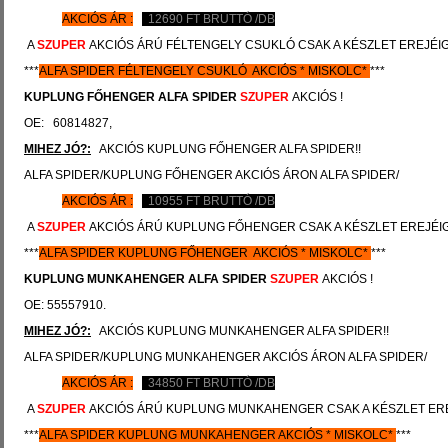
AKCIÓS ÁR :
12690
FT BRUTTÓ /DB
A
SZUPER
AKCIÓS ÁRÚ FÉLTENGELY CSUKLÓ CSAK A KÉSZLET EREJÉIG!
***
ALFA SPIDER
FÉLTENGELY CSUKLÓ AKCIÓS
*
MISKOLC*
***
KUPLUNG FŐHENGER
ALFA SPIDER
SZUPER
AKCIÓS !
OE: 60814827,
MIHEZ JÓ?:
AKCIÓS KUPLUNG FŐHENGER ALFA SPIDER!!
ALFA SPIDER/KUPLUNG FŐHENGER AKCIÓS ÁRON ALFA SPIDER/
AKCIÓS ÁR :
10955
FT BRUTTÓ /DB
A
SZUPER
AKCIÓS ÁRÚ KUPLUNG FŐHENGER CSAK A KÉSZLET EREJÉIG!
***
ALFA SPIDER
KUPLUNG FŐHENGER AKCIÓS
*
MISKOLC*
***
KUPLUNG MUNKAHENGER
ALFA SPIDER
SZUPER
AKCIÓS !
OE: 55557910.
MIHEZ JÓ?:
AKCIÓS KUPLUNG MUNKAHENGER ALFA SPIDER!!
ALFA SPIDER/KUPLUNG MUNKAHENGER AKCIÓS ÁRON ALFA SPIDER/
AKCIÓS ÁR :
34850
FT BRUTTÓ /DB
A
SZUPER
AKCIÓS ÁRÚ KUPLUNG MUNKAHENGER CSAK A KÉSZLET EREJ
***
ALFA SPIDER
KUPLUNG
MUNKAHENGER AKCIÓS
*
MISKOLC*
***