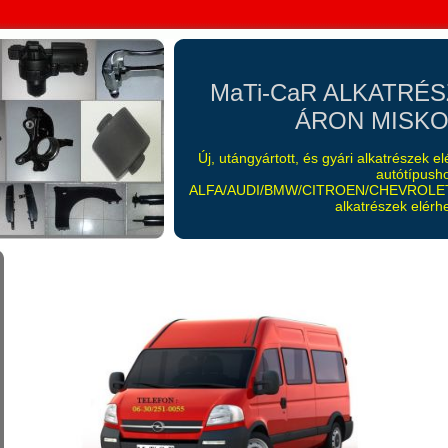
MaTi-CaR ALKATRÉ
ÁRON MISKOL
Új, utángyártott, és gyári alkatrészek 
autótípush
ALFA/AUDI/BMW/CITROEN/CHEVROLET
alkatrészek elérhe