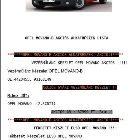
OPEL MOVANO-B AKCIÓS ALKATRÉSZEK LISTA
***
****OPEL MOVANO-B AKCIÓS ALKATRÉSZEK! AKCIÓ!!***
**
           VEZÉRMŰLÁNC KÉSZLET OPEL MOVANO AKCIÓS !!!!!
Vezérműlánc készelet OPEL MOVANO-B
OE:4420455, 93168149
AKCIÓS GYÁRI VEZÉMŰLÁNC KÉSZLET !!
Mihez JÓ?:
OPEL MOVANO  (2.3CDTI)
AKCIÓS ÁR : 67990 FT. Bruttó
***
****OPEL MOVANO-B AKCIÓS ALKATRÉSZEK! AKCIÓ!!***
**
FÉKBETÉT KÉSZLET ELSŐ
OPEL MOVANO
 !!!!
Fékbetét készelet ELSŐ OPEL MOVANO