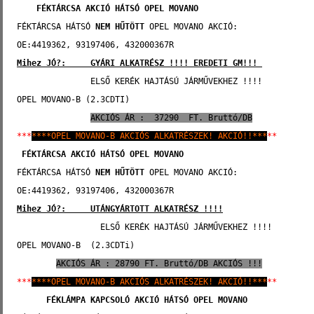
FÉKTÁRCSA AKCIÓ HÁTSÓ 
OPEL MOVANO
FÉKTÁRCSA HÁTSÓ 
NEM HŰTÖTT
 OPEL MOVANO AKCIÓ:
OE:4419362, 93197406, 432000367R
Mihez JÓ?: 
    GYÁRI ALKATRÉSZ !!!! EREDETI GM!!!
               ELSŐ KERÉK HAJTÁSÚ JÁRMŰVEKHEZ !!!!
OPEL MOVANO-B (2.3CDTI)
AKCIÓS ÁR :  37290  FT. Bruttó/DB
***
****OPEL MOVANO-B AKCIÓS ALKATRÉSZEK! AKCIÓ!!***
**
FÉKTÁRCSA AKCIÓ HÁTSÓ 
OPEL MOVANO
FÉKTÁRCSA HÁTSÓ 
NEM HŰTÖTT
 OPEL MOVANO AKCIÓ:
OE:4419362, 93197406, 432000367R
Mihez JÓ?:
     UTÁNGYÁRTOTT ALKATRÉSZ !!!!
                 ELSŐ KERÉK HAJTÁSÚ JÁRMŰVEKHEZ !!!!
OPEL MOVANO-B  (2.3CDTi)
AKCIÓS ÁR : 28790 FT. Bruttó/DB AKCIÓS !!!
***
****OPEL MOVANO-B AKCIÓS ALKATRÉSZEK! AKCIÓ!!***
**
FÉKLÁMPA KAPCSOLÓ AKCIÓ HÁTSÓ 
OPEL MOVANO