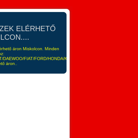
SZEK ELÉRHETŐ
CON....
elérhető áron Miskolcon. Minden
oz:
/DAEWOO/FIAT/FORD/HONDA/KIA/LANCIA/LEXUS/MAZDA/MITSUB
tő áron..