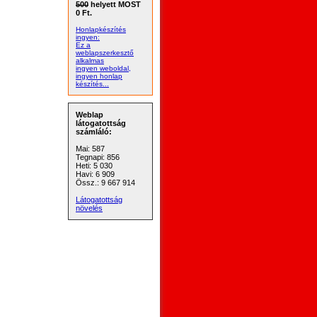
500
helyett MOST
0 Ft.
Honlapkészítés
ingyen:
Ez a
weblapszerkesztő
alkalmas
ingyen weboldal,
ingyen honlap
készítés...
Weblap
látogatottság
számláló:
Mai: 587
Tegnapi: 856
Heti: 5 030
Havi: 6 909
Össz.: 9 667 914
Látogatottság
növelés