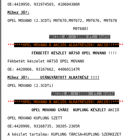
OE:4419950, 931974503, 410604386R 
Mihez JÓ?:
OPEL MOVANO (2.3CDTi M9T670,M9T672, M9T676, M9T678
                              M9T680)
AKCIÓS ÁR : 18990 FT. Bruttó
***
****OPEL MOVANO-B AKCIÓS ALKATRÉSZEK! AKCIÓ!!***
**
FÉKBETÉT KÉSZLET HÁTSÓ
OPEL MOVANO
 !!!!
Fékbetét készelet HÁTSÓ OPEL MOVANO
OE: 4420066, 93167662, 440601147R
Mihez JÓ?:     UTÁNGYÁRTOTT ALKATRÉSZ !!!!
OPEL MOVANO (2.3CDTi)
AKCIÓS ÁR : 16800  FT. Bruttó
***
****OPEL MOVANO-B AKCIÓS ALKATRÉSZEK! AKCIÓ!!***
**
OPEL MOVANO GYÁRI 
KUPLUNG KÉSZLET
 AKCIÓ 
OPEL MOVANO KUPLUNG SZETT 
OE:4420990, 93168735, 30205-2305R
A készlet tartalma: KUPLUNG TÁRCSA+KUPLUNG SZERKEZET