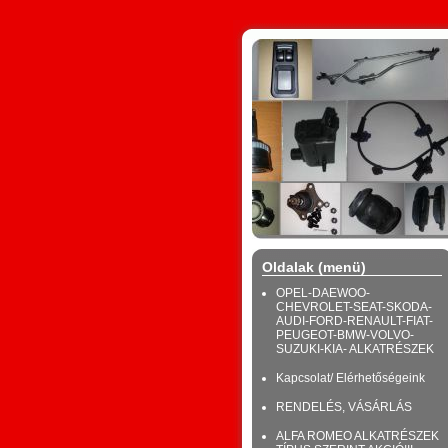
Oldalak (menü)
OPEL-DAEWOO-
CHEVROLET-SEAT-SKODA-
AUDI-FORD-RENAULT-FIAT-
PEUGEOT-BMW-VOLVO-
SUZUKI-KIA- ALKATRÉSZEK
Kapcsolat/ Elérhetőségeink
RENDELÉS, VÁSÁRLÁS
ALFA ROMEO ALKATRÉSZEK