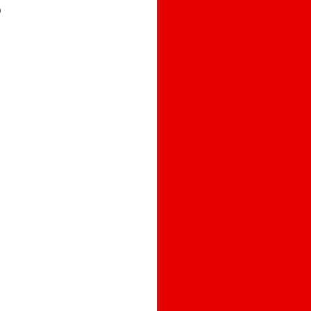
)     