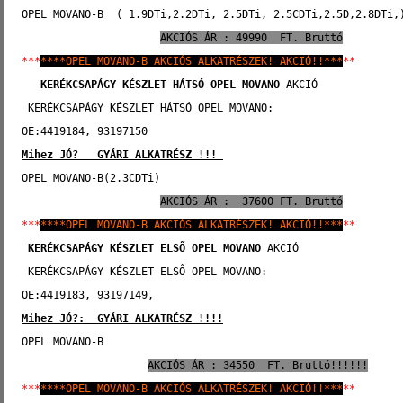
OPEL MOVANO-B  ( 1.9DTi,2.2DTi, 2.5DTi, 2.5CDTi,2.5D,2.8DTi,
AKCIÓS ÁR : 49990  FT. Bruttó
***
****OPEL MOVANO-B AKCIÓS ALKATRÉSZEK! AKCIÓ!!***
**
 KERÉKCSAPÁGY KÉSZLET HÁTSÓ OPEL MOVANO
 AKCIÓ    
 KERÉKCSAPÁGY KÉSZLET HÁTSÓ OPEL MOVANO:
OE:4419184, 93197150
Mihez JÓ?   GYÁRI ALKATRÉSZ !!! 
OPEL MOVANO-B(2.3CDTi) 
AKCIÓS ÁR :  37600 FT. Bruttó
***
****OPEL MOVANO-B AKCIÓS ALKATRÉSZEK! AKCIÓ!!***
**
KERÉKCSAPÁGY KÉSZLET ELSŐ
OPEL MOVANO
 AKCIÓ   
 KERÉKCSAPÁGY KÉSZLET ELSŐ OPEL MOVANO:
OE:4419183, 93197149, 
Mihez JÓ?:  GYÁRI ALKATRÉSZ !!!!
OPEL MOVANO-B
AKCIÓS ÁR : 34550  FT. Bruttó!!!!!!
***
****OPEL MOVANO-B AKCIÓS ALKATRÉSZEK! AKCIÓ!!***
**