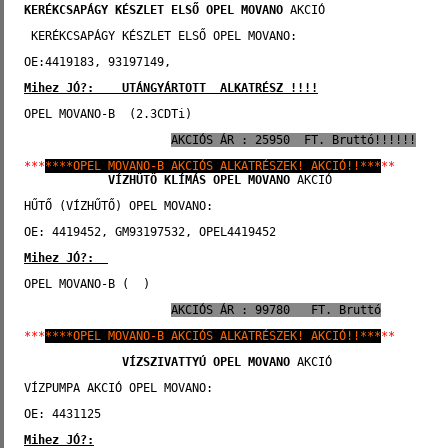
KERÉKCSAPÁGY KÉSZLET ELSŐ
OPEL MOVANO
 AKCIÓ   
 KERÉKCSAPÁGY KÉSZLET ELSŐ OPEL MOVANO:
OE:4419183, 93197149, 
Mihez JÓ?:    UTÁNGYÁRTOTT  ALKATRÉSZ !!!!
OPEL MOVANO-B  (2.3CDTi)
AKCIÓS ÁR : 25950  FT. Bruttó!!!!!!
***
****OPEL MOVANO-B AKCIÓS ALKATRÉSZEK! AKCIÓ!!***
**
VÍZHŰTŐ KLÍMÁS
OPEL MOVANO
 AKCIÓ    
HŰTŐ (VÍZHŰTŐ) OPEL MOVANO:
OE: 4419452, GM93197532, OPEL4419452
Mihez JÓ?:  
OPEL MOVANO-B (  )     
AKCIÓS ÁR : 99780   FT. Bruttó
***
****OPEL MOVANO-B AKCIÓS ALKATRÉSZEK! AKCIÓ!!***
**
              VÍZSZIVATTYÚ
OPEL MOVANO
 AKCIÓ    
VÍZPUMPA AKCIÓ OPEL MOVANO:
OE: 4431125
Mihez JÓ?: