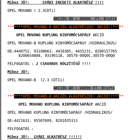
Mihez JÓ?:      GYÁRI EREDETI ALKATRÉSZ !!!!
OPEL MOVANO ( 2.3CDTi) 
AKCIÓS ÁR : 88900  FT. Bruttó
***
****OPEL MOVANO-B AKCIÓS ALKATRÉSZEK! AKCIÓ!!***
**
OPEL MOVANO
KUPLUNG KINYOMÓCSAPÁGY
 AKCIÓ
OPEL MOVANO-B KUPLUNG KINYOMÓCSAPÁGY /HIDRAULIKUS/
OE:4449752, 93198663, 4416385, 4435231, 8200157765
     8200654808, 93196118, 30570-00Q0C,30570-00Q0
FELFOGATÁS : 
2 CSAVAROS RÖGZÍTÉSŰ !!!!
Mihez JÓ?:
OPEL MOVANO-B  (2.3 CDTIi)     
AKCIÓS ÁR : 40890 FT. Bruttó
***
****OPEL MOVANO-B AKCIÓS ALKATRÉSZEK! AKCIÓ!!***
**
OPEL MOVANO
KUPLUNG KINYOMÓCSAPÁGY
 AKCIÓ
OPEL MOVANO KUPLUNG KINYOMÓCSAPÁGY /HIDRAULIKUS/
OE:4421631, 95507609, 8201035313
FELFOGATÁS :
Mihez JÓ?:  GYÁRI ALKATRÉSZ !!!!!!