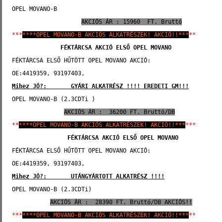
OPEL MOVANO-B 
AKCIÓS ÁR : 15960  FT. Bruttó
***
****OPEL MOVANO-B AKCIÓS ALKATRÉSZEK! AKCIÓ!!***
**
   FÉKTÁRCSA AKCIÓ ELSŐ 
OPEL MOVANO
FÉKTÁRCSA ELSŐ HŰTÖTT OPEL MOVANO AKCIÓ:
OE:4419359, 93197403, 
Mihez JÓ?:       GYÁRI ALKATRÉSZ !!!! EREDETI GM!!!
OPEL MOVANO-B (2.3CDTi )
AKCIÓS ÁR :  36200 FT. Bruttó/DB
**
****OPEL MOVANO-B AKCIÓS ALKATRÉSZEK! AKCIÓ!!***
***
                FÉKTÁRCSA AKCIÓ ELSŐ 
OPEL MOVANO
FÉKTÁRCSA ELSŐ HŰTÖTT OPEL MOVANO AKCIÓ:
OE:4419359, 93197403, 
Mihez JÓ?:       UTÁNGYÁRTOTT ALKATRÉSZ !!!!
OPEL MOVANO-B (2.3CDTi)
AKCIÓS ÁR :  28390 FT. Bruttó/DB AKCIÓS!!
***
****OPEL MOVANO-B AKCIÓS ALKATRÉSZEK! AKCIÓ!!***
**