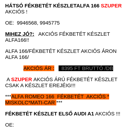
HÁTSÓ FÉKBETÉT KÉSZLET
ALFA 166
SZUPER
AKCIÓS !
OE: 9946568, 9945775
MIHEZ JÓ?:
AKCIÓS FÉKBETÉT KÉSZLET
ALFA166!!
ALFA 166/FÉKBETÉT KÉSZLET AKCIÓS ÁRON
ALFA 166/
AKCIÓS ÁR :
8395
FT BRUTTÓ /DB
A
SZUPER
AKCIÓS ÁRÚ FÉKBETÉT KÉSZLET
CSAK A KÉSZLET EREJÉIG!!!
***
ALFA ROMEO 166
FÉKBETÉT AKCIÓS
*
MISKOLC*MATI-CAR
***
FÉKBETÉT KÉSZLET ELSŐ AUDI A1
AKCIÓS !!!
OE: