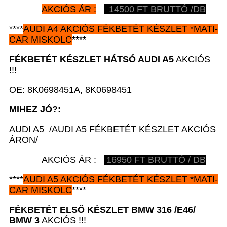
AKCIÓS ÁR :
14500 FT BRUTTÓ /DB
****
AUDI A4 AKCIÓS FÉKBETÉT KÉSZLET *MATI-
CAR MISKOLC
****
FÉKBETÉT KÉSZLET HÁTSÓ AUDI A5
AKCIÓS
!!!
OE: 8K0698451A, 8K0698451
MIHEZ JÓ?:
AUDI A5 /AUDI A5 FÉKBETÉT KÉSZLET AKCIÓS
ÁRON/
AKCIÓS ÁR :
16950 FT BRUTTÓ / DB
****
AUDI A5 AKCIÓS FÉKBETÉT KÉSZLET *MATI-
CAR MISKOLC
****
FÉKBETÉT ELSŐ KÉSZLET BMW 316 /E46/
BMW 3
AKCIÓS !!!