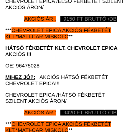
CHEVROLET EPICA /ELSŐ FÉKBETÉT SZILENT
AKCIÓS ÁRON/
AKCIÓS ÁR :
9150 FT BRUTTÓ /DB
***
CHEVROLET EPICA AKCIÓS
FÉKBETÉT
KLT.
*MATI-CAR MISKOLC
**
HÁTSÓ FÉKBETÉT KLT. CHEVROLET
EPICA
AKCIÓS !!!
OE: 96475028
MIHEZ JÓ?:
AKCIÓS HÁTSÓ FÉKBETÉT
CHEVROLET EPICA!!!
CHEVROLET EPICA /HÁTSÓ FÉKBETÉT
SZILENT AKCIÓS ÁRON/
AKCIÓS ÁR :
9420 FT BRUTTÓ /DB
***
CHEVROLET EPICA AKCIÓS
FÉKBETÉT
KLT.
*MATI-CAR MISKOLC
**