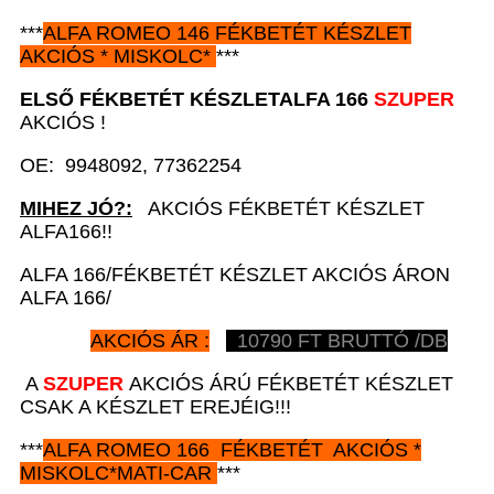
***
ALFA ROMEO 146
FÉKBETÉT KÉSZLET
AKCIÓS
*
MISKOLC*
***
ELSŐ FÉKBETÉT KÉSZLET
ALFA 166
SZUPER
AKCIÓS !
OE: 9948092, 77362254
MIHEZ JÓ?:
AKCIÓS FÉKBETÉT KÉSZLET
ALFA166!!
ALFA 166/FÉKBETÉT KÉSZLET AKCIÓS ÁRON
ALFA 166/
AKCIÓS ÁR :
10790
FT BRUTTÓ /DB
A
SZUPER
AKCIÓS ÁRÚ FÉKBETÉT KÉSZLET
CSAK A KÉSZLET EREJÉIG!!!
***
ALFA ROMEO 166
FÉKBETÉT AKCIÓS
*
MISKOLC*MATI-CAR
***