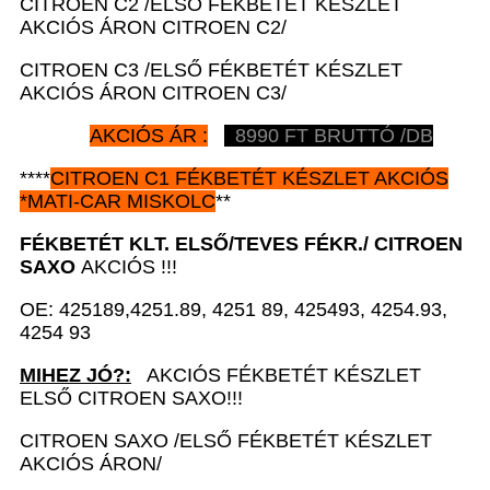
CITROEN C2 /ELSŐ FÉKBETÉT KÉSZLET
AKCIÓS ÁRON CITROEN C2/
CITROEN C3 /ELSŐ FÉKBETÉT KÉSZLET
AKCIÓS ÁRON CITROEN C3/
AKCIÓS ÁR :
8990 FT BRUTTÓ /DB
****
CITROEN C1
FÉKBETÉT KÉSZLET AKCIÓ
S
*MATI-CAR MISKOLC
**
FÉKBETÉT KLT. ELSŐ/TEVES FÉKR./
CITROEN
SAXO
AKCIÓS !!!
OE: 425189,4251.89, 4251 89, 425493, 4254.93,
4254 93
MIHEZ JÓ?:
AKCIÓS FÉKBETÉT KÉSZLET
ELSŐ CITROEN SAXO!!!
CITROEN SAXO /ELSŐ FÉKBETÉT KÉSZLET
AKCIÓS ÁRON/