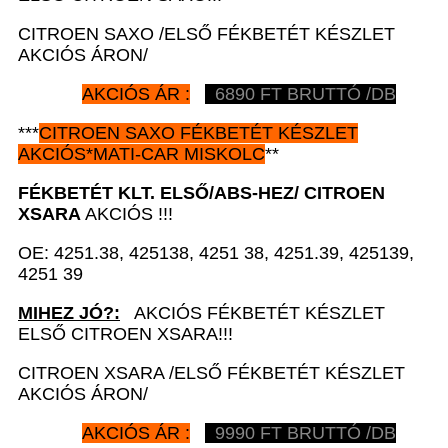
CITROEN SAXO /ELSŐ FÉKBETÉT KÉSZLET
AKCIÓS ÁRON/
AKCIÓS ÁR :
6890 FT BRUTTÓ /DB
***
CITROEN SAXO FÉKBETÉT KÉSZLET
AKCIÓS*MATI-CAR MISKOLC
**
FÉKBETÉT KLT. ELSŐ/ABS-HEZ/
CITROEN
XSARA
AKCIÓS !!!
OE: 4251.38, 425138, 4251 38, 4251.39, 425139,
4251 39
MIHEZ JÓ?:
AKCIÓS FÉKBETÉT KÉSZLET
ELSŐ CITROEN XSARA!!!
CITROEN XSARA /ELSŐ FÉKBETÉT KÉSZLET
AKCIÓS ÁRON/
AKCIÓS ÁR :
9990 FT BRUTTÓ /DB