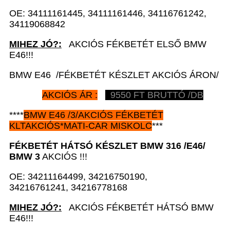
OE: 34111161445, 34111161446, 34116761242,
34119068842
MIHEZ JÓ?:
AKCIÓS FÉKBETÉT ELSŐ BMW
E46!!!
BMW E46 /FÉKBETÉT KÉSZLET AKCIÓS ÁRON/
AKCIÓS ÁR :
9550 FT BRUTTÓ /DB
****
BMW E46 /3/AKCIÓS
FÉKBETÉT
KLTAKCIÓ
S
*MATI-CAR MISKOLC
***
FÉKBETÉT HÁTSÓ KÉSZLET BMW 316 /E46/
BMW 3
AKCIÓS !!!
OE: 34211164499, 34216750190,
34216761241, 34216778168
MIHEZ JÓ?:
AKCIÓS FÉKBETÉT HÁTSÓ BMW
E46!!!