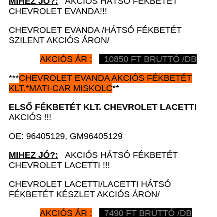
MIHEZ JÓ?:
AKCIÓS HÁTSÓ FÉKBETÉT
CHEVROLET EVANDA!!!
CHEVROLET EVANDA /HÁTSÓ FÉKBETÉT
SZILENT AKCIÓS ÁRON/
AKCIÓS ÁR :
10850 FT BRUTTÓ /DB
***
CHEVROLET EVANDA AKCIÓS FÉKBETÉT
KLT.*MATI-CAR MISKOLC
**
ELSŐ FÉKBETÉT KLT. CHEVROLET
LACETTI
AKCIÓS !!!
OE: 96405129, GM96405129
MIHEZ JÓ?:
AKCIÓS HÁTSÓ FÉKBETÉT
CHEVROLET LACETTI !!!
CHEVROLET LACETTI/LACETTI HÁTSÓ
FÉKBETÉT KÉSZLET AKCIÓS ÁRON/
AKCIÓS ÁR :
7490 FT BRUTTÓ /DB