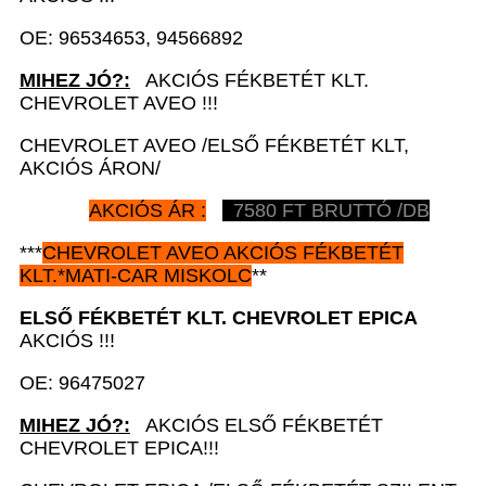
OE: 96534653, 94566892
MIHEZ JÓ?:
AKCIÓS FÉKBETÉT KLT.
CHEVROLET AVEO !!!
CHEVROLET AVEO /ELSŐ FÉKBETÉT KLT,
AKCIÓS ÁRON/
AKCIÓS ÁR :
7580 FT BRUTTÓ /DB
***
CHEVROLET AVEO AKCIÓS
FÉKBETÉT
KLT.
*MATI-CAR MISKOLC
**
ELSŐ FÉKBETÉT KLT. CHEVROLET
EPICA
AKCIÓS !!!
OE: 96475027
MIHEZ JÓ?:
AKCIÓS ELSŐ FÉKBETÉT
CHEVROLET EPICA!!!