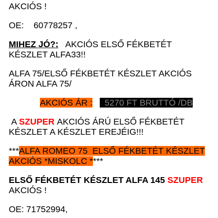
AKCIÓS !
OE: 60778257 ,
MIHEZ JÓ?:
AKCIÓS ELSŐ FÉKBETÉT
KÉSZLET ALFA33!!
ALFA 75/ELSŐ FÉKBETÉT KÉSZLET AKCIÓS
ÁRON ALFA 75/
AKCIÓS ÁR :
5270
FT BRUTTÓ /DB
A
SZUPER
AKCIÓS ÁRÚ ELSŐ FÉKBETÉT
KÉSZLET A KÉSZLET EREJÉIG!!!
***
ALFA ROMEO 75
ELSŐ FÉKBETÉT KÉSZLET
AKCIÓS
*
MISKOLC
*
***
ELSŐ FÉKBETÉT KÉSZLET
ALFA 145
SZUPER
AKCIÓS !
OE: 71752994,