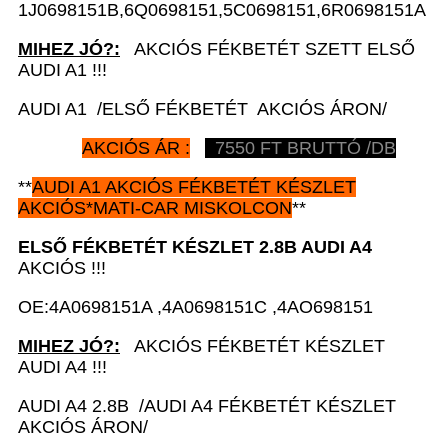
1J0698151B,6Q0698151,5C0698151,6R0698151A
MIHEZ JÓ?:
AKCIÓS FÉKBETÉT SZETT ELSŐ
AUDI A1 !!!
AUDI A1 /ELSŐ FÉKBETÉT AKCIÓS ÁRON/
AKCIÓS ÁR :
7550 FT BRUTTÓ /DB
**
AUDI A1 AKCIÓS
FÉKBETÉT KÉSZLET
AKCIÓ
S
*MATI-CAR MISKOLCON
**
ELSŐ FÉKBETÉT KÉSZLET 2.8B AUDI A4
AKCIÓS !!!
OE:4A0698151A ,4A0698151C ,4AO698151
MIHEZ JÓ?:
AKCIÓS FÉKBETÉT KÉSZLET
AUDI A4 !!!
AUDI A4 2.8B /AUDI A4 FÉKBETÉT KÉSZLET
AKCIÓS ÁRON/