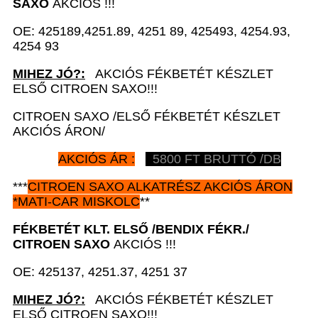
SAXO
AKCIÓS !!!
OE: 425189,4251.89, 4251 89, 425493, 4254.93,
4254 93
MIHEZ JÓ?:
AKCIÓS FÉKBETÉT KÉSZLET
ELSŐ CITROEN SAXO!!!
CITROEN SAXO /ELSŐ FÉKBETÉT KÉSZLET
AKCIÓS ÁRON/
AKCIÓS ÁR :
5800 FT BRUTTÓ /DB
***
CITROEN SAXO ALKATRÉSZ AKCIÓS ÁRON
*MATI-CAR MISKOLC
**
FÉKBETÉT KLT. ELSŐ /BENDIX FÉKR./
CITROEN SAXO
AKCIÓS !!!
OE: 425137, 4251.37, 4251 37
MIHEZ JÓ?:
AKCIÓS FÉKBETÉT KÉSZLET
ELSŐ CITROEN SAXO!!!