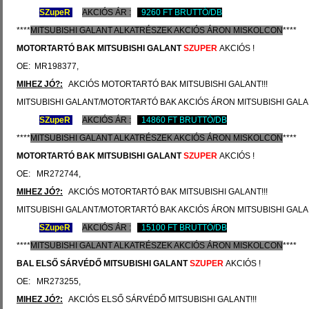
SZ
upeR
AKCIÓS ÁR :
9260 FT BRUTTÓ/DB
****
MITSUBISHI
GALANT ALKATRÉSZEK
AKCIÓS
ÁRON
MISKOLCON
****
MOTORTARTÓ BAK
MITSUBISHI GALANT
SZUPER
AKCIÓS !
OE: MR198377,
MIHEZ JÓ?:
AKCIÓS MOTORTARTÓ BAK MITSUBISHI GALANT!!!
MITSUBISHI GALANT/MOTORTARTÓ BAK AKCIÓS ÁRON MITSUBISHI GALA
SZ
upeR
AKCIÓS ÁR :
14860 FT BRUTTÓ/DB
****
MITSUBISHI
GALANT ALKATRÉSZEK
AKCIÓS
ÁRON
MISKOLCON
****
MOTORTARTÓ BAK
MITSUBISHI GALANT
SZUPER
AKCIÓS !
OE: MR272744,
MIHEZ JÓ?:
AKCIÓS MOTORTARTÓ BAK MITSUBISHI GALANT!!!
MITSUBISHI GALANT/MOTORTARTÓ BAK AKCIÓS ÁRON MITSUBISHI GALA
SZ
upeR
AKCIÓS ÁR :
15100 FT BRUTTÓ/DB
****
MITSUBISHI
GALANT ALKATRÉSZEK
AKCIÓS
ÁRON
MISKOLCON
****
BAL ELSŐ SÁRVÉDŐ
MITSUBISHI GALANT
SZUPER
AKCIÓS !
OE: MR273255,
MIHEZ JÓ?:
AKCIÓS ELSŐ SÁRVÉDŐ MITSUBISHI GALANT!!!