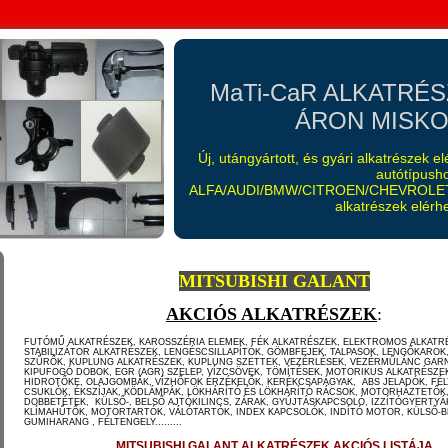
MaTi-CaR ALKATRÉ
ÁRON MISKOL
Új, utángyártott, és gyári alkatrészek 
autótípush
ALFA/AUDI/BMW/CITROEN/CHEVROLET
alkatrészek elérhe
MITSUBISHI GALANT
AKCIÓS ALKATRÉSZEK
:
FUTÓMŰ ALKATRÉSZEK, KAROSSZÉRIA ELEMEK, FÉK ALKATRÉSZEK, ELEKTROMOS ALKATR
STABILIZÁTOR ALKATRÉSZEK, LENGÉSCSILLAPÍTÓK, GÖMBFEJEK, TALPASOK, LENGŐKAROK,
SZŰRŐK, KUPLUNG ALKATRÉSZEK, KUPLUNG SZETTEK, VEZÉRLÉSEK, VEZÉRMŰLÁNC GAR
KIPUFOGÓ DOBOK, EGR (AGR) SZELEP, VÍZCSÖVEK, TÖMÍTÉSEK, MOTORIKUS ALKATRÉSZE
HIDROTŐKE, OLAJGOMBÁK, VÍZHŐFOK ÉRZÉKELŐK, KERÉKCSAPÁGYAK, ABS JELADÓK, FÉL
CSUKLÓK, ÉKSZÍJAK, KÖDLÁMPÁK, LÖKHÁRÍTÓ ÉS LÖKHÁRÍTÓ RÁCSOK, MOTORHÁZTETŐK
DOBBETÉTEK, KÜLSŐ-, BELSŐ AJTÓKILINCS, ZÁRAK, GYÚJTÁSKAPCSOLÓ, IZZÍTÓGYERTYÁ
KLÍMAHŰTŐK, MOTORTARTÓK, VÁLÓTARTÓK, INDEX KAPCSOLÓK, INDÍTÓ MOTOR, KÜLSŐ-
GUMIHARANG , FÉLTENGELY.........
MITSUBISHI GALANT ALKATRÉSZEK AKCIÓS LISTÁJA