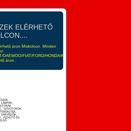
SZEK ELÉRHETŐ
CON....
elérhető áron Miskolcon. Minden
oz:
/DAEWOO/FIAT/FORD/HONDA/KIA/LANCIA/LEXUS/MAZDA/MITSUB
tő áron..
ÉSZEK,
 LÁMPÁK,
NITÚRÁK,
K, SZÍVOTOROK,
TENGELYEK,
, SÁRVÉDŐK,
K, VÍZHŰTŐ ÉS
BELSŐ