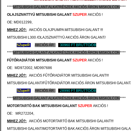
****
MITSUBISHI
GALANT ALKATRÉSZEK
AKCIÓS
ÁRON
MISKOLCON
****
OLAJSZIVATTYÚ
MITSUBISHI GALANT
SZUPER
AKCIÓS !
OE: MD012299,
MIHEZ JÓ?:
AKCIÓS OLAJPUMPA MITSUBISHI GALANT !!!
MITSUBISHI L300 /OLAJSZIVATTYÚ AKCIÓS ÁRON GALANT/
SZ
upeR
AKCIÓS ÁR :
30960 FT BRUTTÓ/DB
****
MITSUBISHI
GALANT ALKATRÉSZEK
AKCIÓS
ÁRON
MISKOLCON
****
FŰTŐRADIÁTOR
MITSUBISHI GALANT
SZUPER
AKCIÓS !
OE: MD972002, MD997686
MIHEZ JÓ?:
AKCIÓS FŰTŐRADIÁTOR MITSUBISHI GALANT!!!
MITSUBISHI GALANT/FŰTŐRADIÁTOR AKCIÓS ÁRON MITSUBISHI GALANT
SZ
upeR
AKCIÓS ÁR :
28990 FT BRUTTÓ/DB
****
MITSUBISHI
GALANT ALKATRÉSZEK
AKCIÓS
ÁRON
MISKOLCON
****
MOTORTARTÓ BAK
MITSUBISHI GALANT
SZUPER
AKCIÓS !
OE: MR272204,
MIHEZ JÓ?:
AKCIÓS MOTORTARTÓ BAK MITSUBISHI GALANT!!!
MITSUBISHI GALANT/MOTORTARTÓ BAK AKCIÓS ÁRON MITSUBISHI GALA