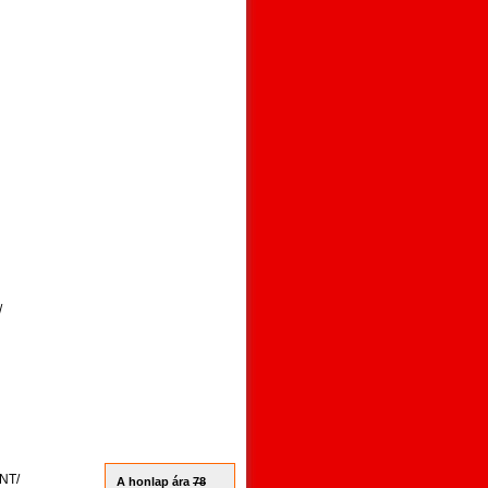
/
NT/
A honlap ára
78