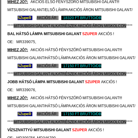
MIHEZ JÓ?:
AKCIÓS ELSŐ FÉNYSZÓRÓ MITSUBISHI GALANT!!!
MITSUBISHI GALANT/ELSŐ LÁMPA AKCIÓS ÁRON MITSUBISHI GALANT/
SZ
upeR
AKCIÓS ÁR :
18320 FT BRUTTÓ/DB
****
MITSUBISHI
GALANT ALKATRÉSZEK
AKCIÓS
ÁRON
MISKOLCON
****
BAL HÁTSÓ LÁMPA
MITSUBISHI GALANT
SZUPER
AKCIÓS !
OE: MR339075,
MIHEZ JÓ?:
AKCIÓS HÁTSÓ FÉNYSZÓRÓ MITSUBISHI GALANT!!!
MITSUBISHI GALANT/HÁTSÓ LÁMPA AKCIÓS ÁRON MITSUBISHI GALANT/
SZ
upeR
AKCIÓS ÁR :
17150 FT BRUTTÓ/DB
****
MITSUBISHI
GALANT ALKATRÉSZEK
AKCIÓS
ÁRON
MISKOLCON
****
JOBB
HÁTSÓ
LÁMPA
MITSUBISHI GALANT
SZUPER
AKCIÓS !
OE: MR339076,
MIHEZ JÓ?:
AKCIÓS HÁTSÓ FÉNYSZÓRÓ MITSUBISHI GALANT!!!
MITSUBISHI GALANT/HÁTSÓ LÁMPA AKCIÓS ÁRON MITSUBISHI GALANT/
SZ
upeR
AKCIÓS ÁR :
17150 FT BRUTTÓ/DB
****
MITSUBISHI
GALANT ALKATRÉSZEK
AKCIÓS
ÁRON
MISKOLCON
****
VÍZSZIVATTYÚ
MITSUBISHI GALANT
SZUPER
AKCIÓS !