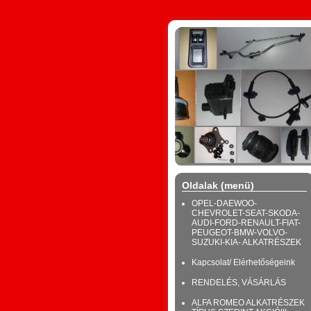
Oldalak (menü)
OPEL-DAEWOO-
CHEVROLET-SEAT-SKODA-
AUDI-FORD-RENAULT-FIAT-
PEUGEOT-BMW-VOLVO-
SUZUKI-KIA- ALKATRÉSZEK
Kapcsolat/ Elérhetőségeink
RENDELÉS, VÁSÁRLÁS
ALFA ROMEO ALKATRÉSZEK