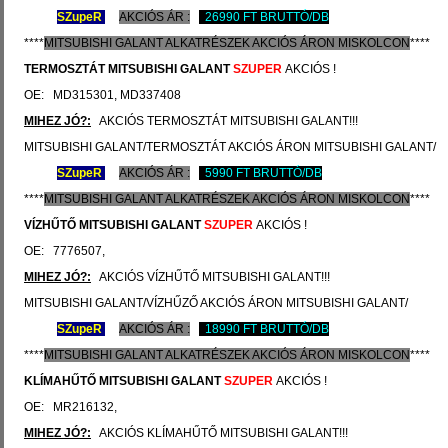
SZ
upeR
AKCIÓS ÁR :
26990 FT BRUTTÓ/DB
****
MITSUBISHI
GALANT ALKATRÉSZEK
AKCIÓS
ÁRON
MISKOLCON
****
TERMOSZTÁT
MITSUBISHI GALANT
SZUPER
AKCIÓS !
OE: MD315301, MD337408
MIHEZ JÓ?:
AKCIÓS TERMOSZTÁT MITSUBISHI GALANT!!!
MITSUBISHI GALANT/TERMOSZTÁT AKCIÓS ÁRON MITSUBISHI GALANT/
SZ
upeR
AKCIÓS ÁR :
5990 FT BRUTTÓ/DB
****
MITSUBISHI
GALANT ALKATRÉSZEK
AKCIÓS
ÁRON
MISKOLCON
****
VÍZHŰTŐ
MITSUBISHI GALANT
SZUPER
AKCIÓS !
OE: 7776507,
MIHEZ JÓ?:
AKCIÓS VÍZHŰTŐ MITSUBISHI GALANT!!!
MITSUBISHI GALANT/VÍZHŰZŐ AKCIÓS ÁRON MITSUBISHI GALANT/
SZ
upeR
AKCIÓS ÁR :
18990 FT BRUTTÓ/DB
****
MITSUBISHI
GALANT ALKATRÉSZEK
AKCIÓS
ÁRON
MISKOLCON
****
KLÍMAHŰTŐ
MITSUBISHI GALANT
SZUPER
AKCIÓS !
OE: MR216132,
MIHEZ JÓ?:
AKCIÓS KLÍMAHŰTŐ MITSUBISHI GALANT!!!