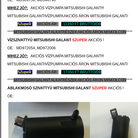
OE: MD309756, MD346790
MIHEZ JÓ?:
AKCIÓS VÍZPUMPA MITSUBISHI GALANT!!!
MITSUBISHI GALANT/VÍZPUMPA AKCIÓS ÁRON MITSUBISHI GALANT/
SZ
upeR
AKCIÓS ÁR :
11350 FT BRUTTÓ/DB
****
MITSUBISHI
GALANT ALKATRÉSZEK
AKCIÓS
ÁRON
MISKOLCON
****
VÍZSZIVATTYÚ
MITSUBISHI GALANT
SZUPER
AKCIÓS !
OE: MD972054, MD972006
MIHEZ JÓ?:
AKCIÓS VÍZPUMPA MITSUBISHI GALANT!!!
MITSUBISHI GALANT/VÍZPUMPA AKCIÓS ÁRON MITSUBISHI GALANT/
SZ
upeR
AKCIÓS ÁR :
17350 FT BRUTTÓ/DB
****
MITSUBISHI
GALANT ALKATRÉSZEK
AKCIÓS
ÁRON
MISKOLCON
****
ABLAKMOSÓ SZIVATTYÚ
MITSUBISHI GALANT
SZUPER
AKCIÓS !
OE: