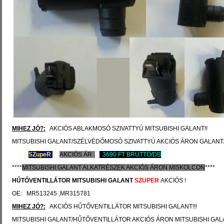
MIHEZ JÓ?:
AKCIÓS ABLAKMOSÓ SZIVATTYÚ MITSUBISHI GALANT!!
MITSUBISHI GALANT/SZÉLVÉDŐMOSÓ SZIVATTYÚ AKCIÓS ÁRON GALANT
SZ
upeR
AKCIÓS ÁR :
3690 FT BRUTTÓ/DB
****
MITSUBISHI
GALANT ALKATRÉSZEK
AKCIÓS
ÁRON
MISKOLCON
****
HŰTŐVENTILLÁTOR
MITSUBISHI GALANT
SZUPER
AKCIÓS !
OE: MR513245 ,MR315781
MIHEZ JÓ?:
AKCIÓS HŰTŐVENTILLÁTOR MITSUBISHI GALANT!!!
MITSUBISHI GALANT/HŰTŐVENTILLÁTOR AKCIÓS ÁRON MITSUBISHI GAL