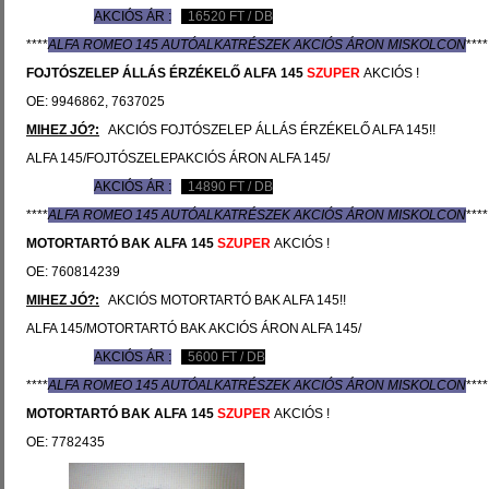
AKCIÓS ÁR :
16520
FT / DB
****
ALFA ROMEO 145 AUTÓ
ALKATRÉSZEK
AKCIÓS ÁRON MISKOLCON
****
FOJTÓSZELEP ÁLLÁS ÉRZÉKELŐ
ALFA 145
SZUPER
AKCIÓS !
OE: 9946862, 7637025
MIHEZ JÓ?:
AKCIÓS FOJTÓSZELEP ÁLLÁS ÉRZÉKELŐ ALFA 145!!
ALFA 145/FOJTÓSZELEPAKCIÓS ÁRON ALFA 145/
AKCIÓS ÁR :
14890
FT / DB
****
ALFA ROMEO 145 AUTÓ
ALKATRÉSZEK
AKCIÓS ÁRON MISKOLCON
****
MOTORTARTÓ BAK
ALFA 145
SZUPER
AKCIÓS !
OE: 760814239
MIHEZ JÓ?:
AKCIÓS MOTORTARTÓ BAK ALFA 145!!
ALFA 145/MOTORTARTÓ BAK AKCIÓS ÁRON ALFA 145/
AKCIÓS ÁR :
5600
FT / DB
****
ALFA ROMEO 145 AUTÓ
ALKATRÉSZEK
AKCIÓS ÁRON MISKOLCON
****
MOTORTARTÓ BAK
ALFA 145
SZUPER
AKCIÓS !
OE: 7782435