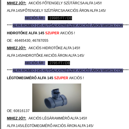
MIHEZ JÓ?:
AKCIÓS FŐTENGELY SZÍJTÁRCSA ALFA 145!!
ALFA 145/FŐTENGELY SZÍJTÁRCSA AKCIÓS ÁRON ALFA 145/
AKCIÓS ÁR :
19985
FT / DB
****
ALFA ROMEO 145 AUTÓ
ALKATRÉSZEK
AKCIÓS ÁRON MISKOLCON
****
HIDROTŐKE
ALFA 145
SZUPER
AKCIÓS !
OE: 46465430, 46787055
MIHEZ JÓ?:
AKCIÓS HIDROTŐKE ALFA 145!!
ALFA 145/HIDROTŐKE AKCIÓS ÁRON ALFA 145/
AKCIÓS ÁR :
2795
FT / DB
****
ALFA ROMEO 145 AUTÓ
ALKATRÉSZEK
AKCIÓS ÁRON MISKOLCON
****
LÉGTÖMEGMÉRŐ
ALFA 145
SZUPER
AKCIÓS !
OE: 60816137
MIHEZ JÓ?:
AKCIÓS LÉGÁRAMMÉRŐ ALFA 145!!
ALFA 145/LÉGTÖMEGMÉRŐ AKCIÓS ÁRON ALFA 145/