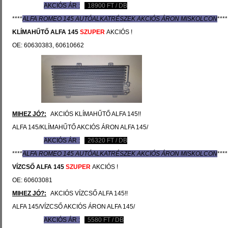
AKCIÓS ÁR :
18900
FT / DB
****
ALFA ROMEO 145 AUTÓ
ALKATRÉSZEK
AKCIÓS ÁRON MISKOLCON
****
KLÍMAHŰTŐ
ALFA 145
SZUPER
AKCIÓS !
OE: 60630383, 60610662
MIHEZ JÓ?:
AKCIÓS KLÍMAHŰTŐ ALFA 145!!
ALFA 145/KLÍMAHŰTŐ AKCIÓS ÁRON ALFA 145/
AKCIÓS ÁR :
26320
FT / DB
****
ALFA ROMEO 145 AUTÓ
ALKATRÉSZEK
AKCIÓS ÁRON MISKOLCON
****
VÍZCSŐ
ALFA 145
SZUPER
AKCIÓS !
OE: 60603081
MIHEZ JÓ?:
AKCIÓS VÍZCSŐ ALFA 145!!
ALFA 145/VÍZCSŐ AKCIÓS ÁRON ALFA 145/
AKCIÓS ÁR :
5580
FT / DB