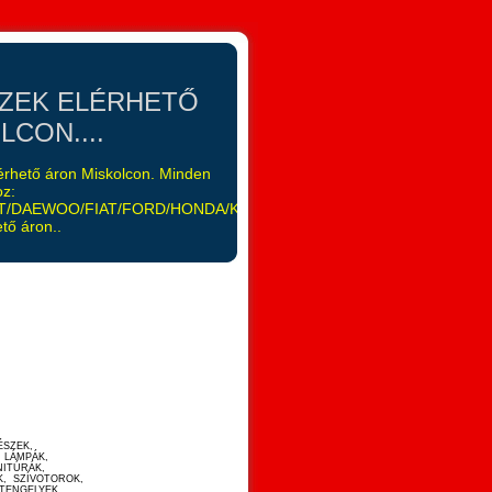
SZEK ELÉRHETŐ
CON....
elérhető áron Miskolcon. Minden
oz:
/DAEWOO/FIAT/FORD/HONDA/KIA/LANCIA/LEXUS/MAZDA/MITSUB
tő áron..
ÉSZEK,
 LÁMPÁK,
NITÚRÁK,
K, SZÍVOTOROK,
TENGELYEK,