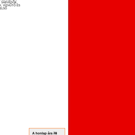
, SÁRVÉDŐK,
K, VÍZHŰTŐ ÉS
BELSŐ
A honlap ára
78