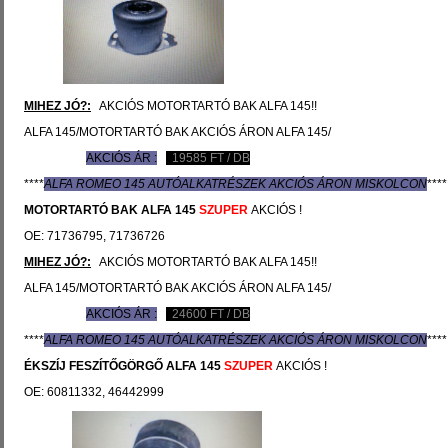
MIHEZ JÓ?:
AKCIÓS MOTORTARTÓ BAK ALFA 145!!
ALFA 145/MOTORTARTÓ BAK AKCIÓS ÁRON ALFA 145/
AKCIÓS ÁR :
19585
FT / DB
****
ALFA ROMEO 145 AUTÓ
ALKATRÉSZEK
AKCIÓS ÁRON MISKOLCON
****
MOTORTARTÓ BAK
ALFA 145
SZUPER
AKCIÓS !
OE: 71736795, 71736726
MIHEZ JÓ?:
AKCIÓS MOTORTARTÓ BAK ALFA 145!!
ALFA 145/MOTORTARTÓ BAK AKCIÓS ÁRON ALFA 145/
AKCIÓS ÁR :
24600
FT / DB
****
ALFA ROMEO 145 AUTÓ
ALKATRÉSZEK
AKCIÓS ÁRON MISKOLCON
****
ÉKSZÍJ FESZÍTŐGÖRGŐ
ALFA 145
SZUPER
AKCIÓS !
OE: 60811332, 46442999