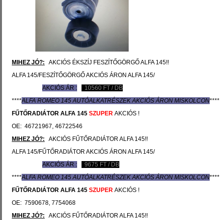
MIHEZ JÓ?:
AKCIÓS ÉKSZÍJ FESZÍTŐGÖRGŐ ALFA 145!!
ALFA 145/FESZÍTŐGÖRGŐ AKCIÓS ÁRON ALFA 145/
AKCIÓS ÁR :
10560
FT / DB
****
ALFA ROMEO 145 AUTÓ
ALKATRÉSZEK
AKCIÓS ÁRON MISKOLCON
****
FŰTŐRADIÁTOR
ALFA 145
SZUPER
AKCIÓS !
OE: 46721967, 46722546
MIHEZ JÓ?:
AKCIÓS FŰTŐRADIÁTOR ALFA 145!!
ALFA 145/FŰTŐRADIÁTOR AKCIÓS ÁRON ALFA 145/
AKCIÓS ÁR :
9675
FT / DB
****
ALFA ROMEO 145 AUTÓ
ALKATRÉSZEK
AKCIÓS ÁRON MISKOLCON
****
FŰTŐRADIÁTOR
ALFA 145
SZUPER
AKCIÓS !
OE: 7590678, 7754068
MIHEZ JÓ?:
AKCIÓS FŰTŐRADIÁTOR ALFA 145!!