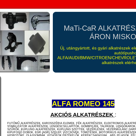
MaTi-CaR ALKATRÉ
ÁRON MISKOL
Új, utángyártott, és gyári alkatrészek 
autótípush
ALFA/AUDI/BMW/CITROEN/CHEVROLET
alkatrészek elérhe
ALFA ROMEO 145
AKCIÓS ALKATRÉSZEK
:
FUTÓMŰ ALKATRÉSZEK, KAROSSZÉRIA ELEMEK, FÉK ALKATRÉSZEK, ELEKTROMOS ALKATR
STABILIZÁTOR ALKATRÉSZEK, LENGÉSCSILLAPÍTÓK, GÖMBFEJEK, TALPASOK, LENGŐKAROK,
SZŰRŐK, KUPLUNG ALKATRÉSZEK, KUPLUNG SZETTEK, VEZÉRLÉSEK, VEZÉRMŰLÁNC GAR
KIPUFOGÓ DOBOK, EGR (AGR) SZELEP, VÍZCSÖVEK, TÖMÍTÉSEK, MOTORIKUS ALKATRÉSZE
HIDROTŐKE, OLAJGOMBÁK, VÍZHŐFOK ÉRZÉKELŐK, KERÉKCSAPÁGYAK, ABS JELADÓK, FÉL