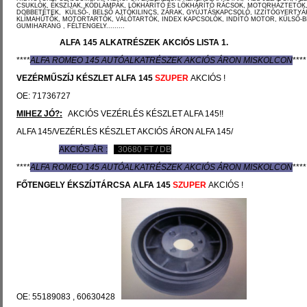
CSUKLÓK, ÉKSZÍJAK, KÖDLÁMPÁK, LÖKHÁRÍTÓ ÉS LÖKHÁRÍTÓ RÁCSOK, MOTORHÁZTETŐK
DOBBETÉTEK, KÜLSŐ-, BELSŐ AJTÓKILINCS, ZÁRAK, GYÚJTÁSKAPCSOLÓ, IZZÍTÓGYERTYÁ
KLÍMAHŰTŐK, MOTORTARTÓK, VÁLÓTARTÓK, INDEX KAPCSOLÓK, INDÍTÓ MOTOR, KÜLSŐ-
GUMIHARANG , FÉLTENGELY.........
ALFA 145 ALKATRÉSZEK AKCIÓS LISTA 1.
****
ALFA ROMEO 145 AUTÓ
ALKATRÉSZEK
AKCIÓS ÁRON MISKOLCON
****
VEZÉRMŰSZÍJ KÉSZLET
ALFA 145
SZUPER
AKCIÓS !
OE: 71736727
MIHEZ JÓ?:
AKCIÓS VEZÉRLÉS KÉSZLET ALFA 145!!
ALFA 145/VEZÉRLÉS KÉSZLET AKCIÓS ÁRON ALFA 145/
AKCIÓS ÁR :
30680
FT / DB
****
ALFA ROMEO 145 AUTÓ
ALKATRÉSZEK
AKCIÓS ÁRON MISKOLCON
****
FŐTENGELY ÉKSZÍJTÁRCSA
ALFA 145
SZUPER
AKCIÓS !
OE: 55189083 , 60630428