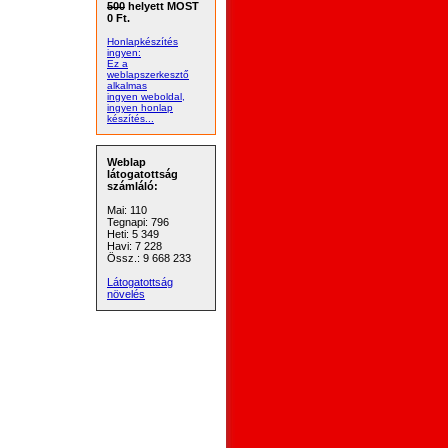
500
helyett MOST
0 Ft.
Honlapkészítés
ingyen:
Ez a
weblapszerkesztő
alkalmas
ingyen weboldal,
ingyen honlap
készítés...
Weblap
látogatottság
számláló:
Mai: 110
Tegnapi: 796
Heti: 5 349
Havi: 7 228
Össz.: 9 668 233
Látogatottság
növelés