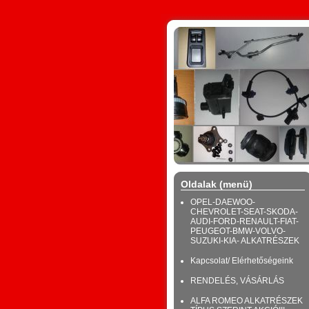
Oldalak (menü)
OPEL-DAEWOO-
CHEVROLET-SEAT-SKODA-
AUDI-FORD-RENAULT-FIAT-
PEUGEOT-BMW-VOLVO-
SUZUKI-KIA- ALKATRÉSZEK
Kapcsolat/ Elérhetőségeink
RENDELÉS, VÁSÁRLÁS
ALFA ROMEO ALKATRÉSZEK