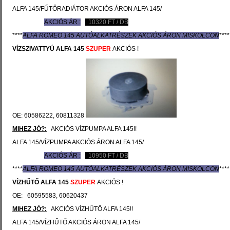
ALFA 145/FŰTŐRADIÁTOR AKCIÓS ÁRON ALFA 145/
AKCIÓS ÁR :
10320
FT / DB
****
ALFA ROMEO 145 AUTÓ
ALKATRÉSZEK
AKCIÓS ÁRON MISKOLCON
****
VÍZSZIVATTYÚ
ALFA 145
SZUPER
AKCIÓS !
OE: 60586222, 60811328
MIHEZ JÓ?:
AKCIÓS VÍZPUMPA ALFA 145!!
ALFA 145/VÍZPUMPA AKCIÓS ÁRON ALFA 145/
AKCIÓS ÁR :
10950
FT / DB
****
ALFA ROMEO 145 AUTÓ
ALKATRÉSZEK
AKCIÓS ÁRON MISKOLCON
****
VÍZHŰTŐ
ALFA 145
SZUPER
AKCIÓS !
OE: 60595583, 60620437
MIHEZ JÓ?:
AKCIÓS VÍZHŰTŐ ALFA 145!!
ALFA 145/VÍZHŰTŐ AKCIÓS ÁRON ALFA 145/