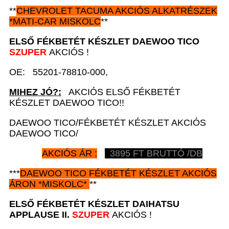
**
CHEVROLET TACUMA AKCIÓS ALKATRÉSZEK
*MATI-CAR MISKOLC
**
ELSŐ FÉKBETÉT KÉSZLET D
AEWOO TICO
SZUPER
AKCIÓS !
OE: 55201-78810-000,
MIHEZ JÓ?:
AKCIÓS ELSŐ FÉKBETÉT
KÉSZLET DAEWOO TICO!!
DAEWOO TICO/FÉKBETÉT KÉSZLET AKCIÓS
DAEWOO TICO/
AKCIÓS ÁR :
3895
FT BRUTTÓ /DB
***
DAEWOO TICO
FÉKBETÉT KÉSZLET AKCIÓS
ÁRON
*
MISKOLC*
**
ELSŐ FÉKBETÉT KÉSZLET
DAIHATSU
APPLAUSE II.
SZUPER
AKCIÓS !