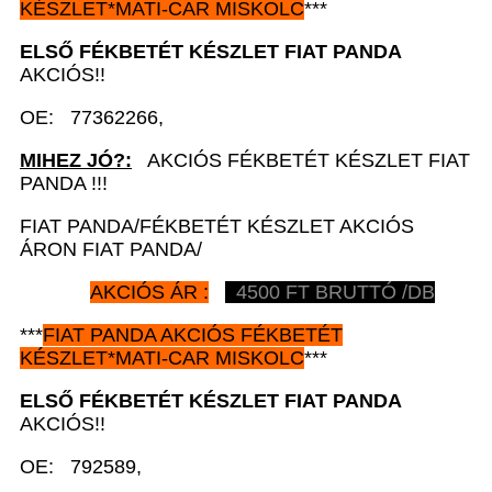
KÉSZLET*MATI-CAR
MISKOLC
***
ELSŐ FÉKBETÉT KÉSZLET FIAT
PANDA
AKCIÓS!!
OE: 77362266,
MIHEZ JÓ?:
AKCIÓS FÉKBETÉT KÉSZLET FIAT
PANDA !!!
FIAT PANDA/FÉKBETÉT KÉSZLET AKCIÓS
ÁRON FIAT PANDA/
AKCIÓS ÁR :
4500 FT BRUTTÓ /DB
***
FIAT PANDA AKCIÓS
FÉKBETÉT
KÉSZLET*MATI-CAR
MISKOLC
***
ELSŐ FÉKBETÉT KÉSZLET FIAT
PANDA
AKCIÓS!!
OE: 792589,