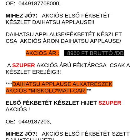
OE: 0449187708000,
MIHEZ JÓ?:
AKCIÓS ELSŐ FÉKBETÉT
KÉSZLET DAIHATSU APPLAUSE!!
DAIHATSU APPLAUSE/FÉKBETÉT KÉSZLET
CSA AKCIÓS ÁRON DAIHATSU APPLAUSE/
AKCIÓS ÁR :
8960
FT BRUTTÓ /DB
A
SZUPER
AKCIÓS ÁRÚ FÉKTÁRCSA CSAK A
KÉSZLET EREJÉIG!!!
***
DAIHATSU APPLAUSE
ALKATRÉSZEK
AKCIÓS
*
MISKOLC*MATI-CAR
**
ELSŐ FÉKBETÉT KÉSZLET
HIJET
SZUPER
AKCIÓS !
OE: 0449187203,
MIHEZ JÓ?:
AKCIÓS ELSŐ FÉKBETÉT SZETT