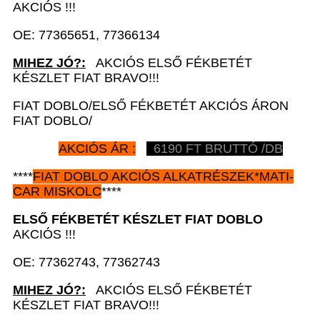
AKCIÓS !!!
OE: 77365651, 77366134
MIHEZ JÓ?:
AKCIÓS ELSŐ FÉKBETÉT
KÉSZLET FIAT BRAVO!!!
FIAT DOBLO/ELSŐ FÉKBETÉT AKCIÓS ÁRON
FIAT DOBLO/
AKCIÓS ÁR :
6190 FT BRUTTÓ /DB
****
FIAT DOBLO AKCIÓS ALKATRÉSZEK
*MATI-
CAR
MISKOLC
****
ELSŐ FÉKBETÉT KÉSZLET
FIAT DOBLO
AKCIÓS !!!
OE: 77362743, 77362743
MIHEZ JÓ?:
AKCIÓS ELSŐ FÉKBETÉT
KÉSZLET FIAT BRAVO!!!