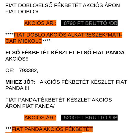
FIAT DOBLO/ELSŐ FÉKBETÉT AKCIÓS ÁRON
FIAT DOBLO/
AKCIÓS ÁR :
8790 FT BRUTTÓ /DB
****
FIAT DOBLO AKCIÓS ALKATRÉSZEK
*MATI-
CAR
MISKOLC
****
ELSŐ FÉKBETÉT KÉSZLET ELSŐ FIAT
PANDA
AKCIÓS!!
OE: 793382,
MIHEZ JÓ?:
AKCIÓS FÉKBETÉT KÉSZLET FIAT
PANDA !!!
FIAT PANDA/FÉKBETÉT KÉSZLET AKCIÓS
ÁRON FIAT PANDA/
AKCIÓS ÁR :
5200 FT BRUTTÓ /DB
***
FIAT PANDA AKCIÓS
FÉKBETÉT