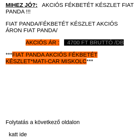
MIHEZ JÓ?:
AKCIÓS FÉKBETÉT KÉSZLET FIAT
PANDA !!!
FIAT PANDA/FÉKBETÉT KÉSZLET AKCIÓS
ÁRON FIAT PANDA/
AKCIÓS ÁR :
4700 FT BRUTTÓ /DB
***
FIAT PANDA AKCIÓS
FÉKBETÉT
KÉSZLET*MATI-CAR
MISKOLC
***
Folytatás a következő oldalon
katt ide