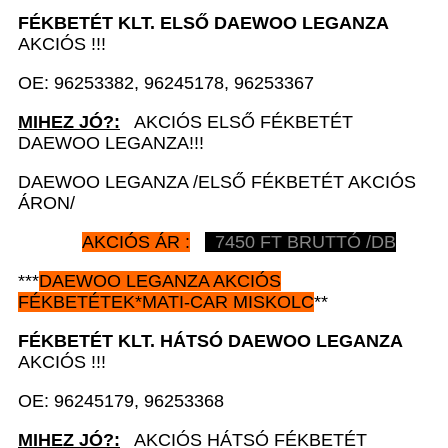
FÉKBETÉT KLT. ELSŐ DAEWOO
LEGANZA
AKCIÓS !!!
OE: 96253382, 96245178, 96253367
MIHEZ JÓ?:
AKCIÓS ELSŐ FÉKBETÉT
DAEWOO LEGANZA!!!
DAEWOO LEGANZA /ELSŐ FÉKBETÉT AKCIÓS
ÁRON/
AKCIÓS ÁR :
7450 FT BRUTTÓ /DB
***
DAEWOO LEGANZA AKCIÓS
FÉKBETÉTEK*MATI-CAR MISKOLC
**
FÉKBETÉT KLT. HÁTSÓ DAEWOO
LEGANZA
AKCIÓS !!!
OE: 96245179, 96253368
MIHEZ JÓ?:
AKCIÓS HÁTSÓ FÉKBETÉT