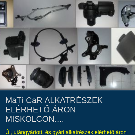
MaTi-CaR ALKATRÉSZEK
ELÉRHETŐ ÁRON
MISKOLCON....
Új, utángyártott, és gyári alkatrészek elérhető áron