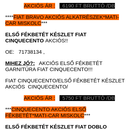
AKCIÓS ÁR :
6190 FT BRUTTÓ /DB
****
FIAT BRAVO AKCIÓS ALKATRÉSZEK
*MATI-
CAR
MISKOLC
***
ELSŐ FÉKBETÉT KÉSZLET FIAT
CINQUECENTO
AKCIÓS!!
OE: 71738134 ,
MIHEZ JÓ?:
AKCIÓS ELSŐ FÉKBETÉT
GARNITÚRA FIAT CINQUECENTO!!!
FIAT CINQUECENTO/ELSŐ FÉKBETÉT KÉSZLET
AKCIÓS CINQUECENTO/
AKCIÓS ÁR :
5750 FT BRUTTÓ /DB
***
CINQUECENTO AKCIÓS
ELSŐ
FÉKBETÉT*MATI-CAR
MISKOLC
***
ELSŐ FÉKBETÉT KÉSZLET
FIAT DOBLO