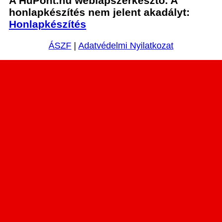
A HuPont.hu weblapszerkesztő. A
honlapkészítés nem jelent akadályt:
Honlapkészítés
ÁSZF
|
Adatvédelmi Nyilatkozat