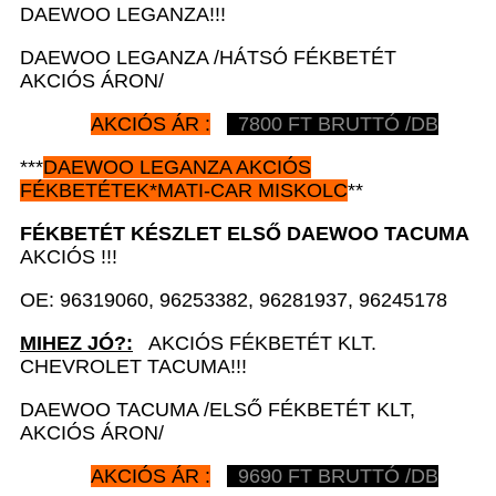
DAEWOO LEGANZA!!!
DAEWOO LEGANZA /HÁTSÓ FÉKBETÉT
AKCIÓS ÁRON/
AKCIÓS ÁR :
7800 FT BRUTTÓ /DB
***
DAEWOO LEGANZA AKCIÓS
FÉKBETÉTEK
*MATI-CAR MISKOLC
**
FÉKBETÉT KÉSZLET ELSŐ DAEWOO
TACUMA
AKCIÓS !!!
OE: 96319060, 96253382, 96281937, 96245178
MIHEZ JÓ?:
AKCIÓS FÉKBETÉT KLT.
CHEVROLET TACUMA!!!
DAEWOO TACUMA /ELSŐ FÉKBETÉT KLT,
AKCIÓS ÁRON/
AKCIÓS ÁR :
9690 FT BRUTTÓ /DB